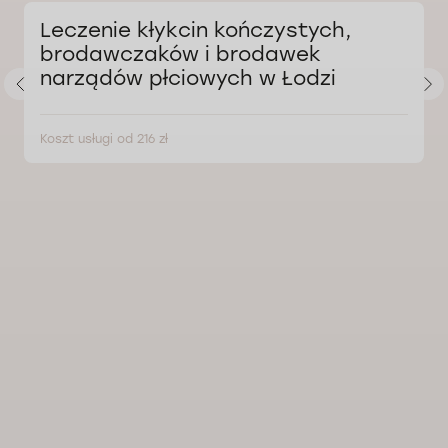
Leczenie kłykcin kończystych,
brodawczaków i brodawek
narządów płciowych w Łodzi
Koszt usługi od 216 zł