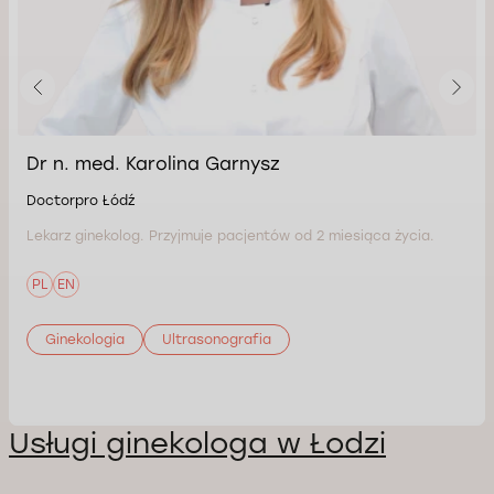
Dr n. med. Karolina Garnysz
Doctorpro Łódź
Lekarz ginekolog. Przyjmuje pacjentów od 2 miesiąca życia.
PL
EN
Ginekologia
Ultrasonografia
Usługi ginekologa w Łodzi