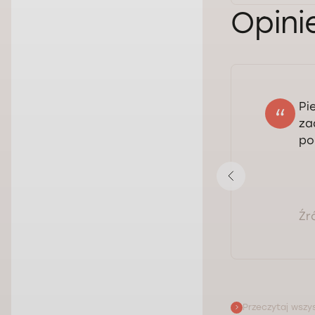
Opini
Pi
Oliwia
za
16.02.2026
po
Ocena:
Pokaż opinię
Źr
Przeczytaj wszys