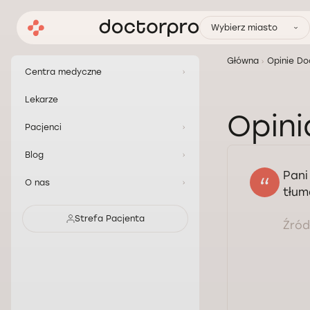
Wybierz miasto
Główna
Opinie Do
Centra medyczne
Lekarze
Opini
Pacjenci
Blog
Pani
O nas
tłum
Strefa Pacjenta
Źródł