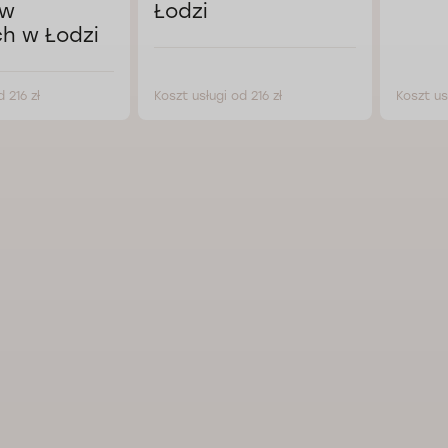
ów
Łodzi
h w Łodzi
 216 zł
Koszt usługi od 216 zł
Koszt us