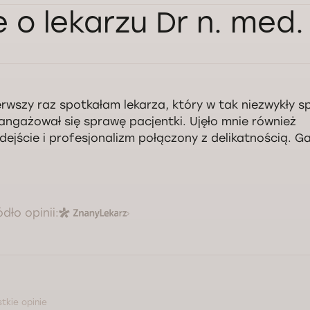
e o lekarzu Dr n. med.
erwszy raz spotkałam lekarza, który w tak niezwykły 
angażował się sprawę pacjentki. Ujęło mnie również
dejście i profesjonalizm połączony z delikatnością. G
ódło opinii:
tkie opinie