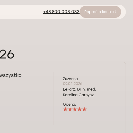
+48 800 003 033
Poproś o kontakt
026
 wszystko
Zuzanna
09.02.2026
Lekarz:
Dr n. med.
Karolina Garnysz
Ocena: