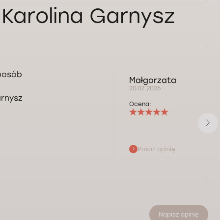
 Karolina Garnysz
sposób
Małgorzata
20.07.2026
arnysz
Ocena:
Pokaż opinię
Napisz opinię