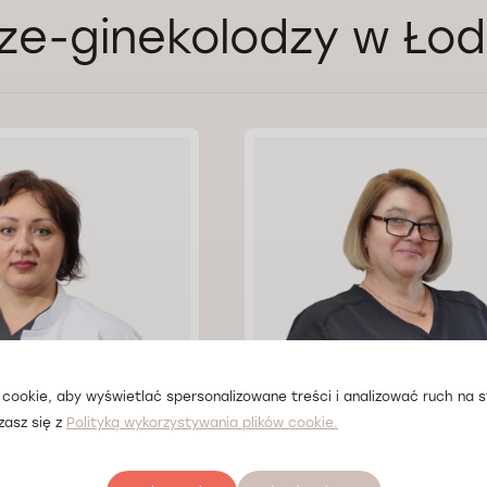
ze-ginekolodzy w Łod
cookie, aby wyświetlać spersonalizowane treści i analizować ruch na st
zasz się z
Polityką wykorzystywania plików cookie.
na Solodun
Lek. Olena Maimur