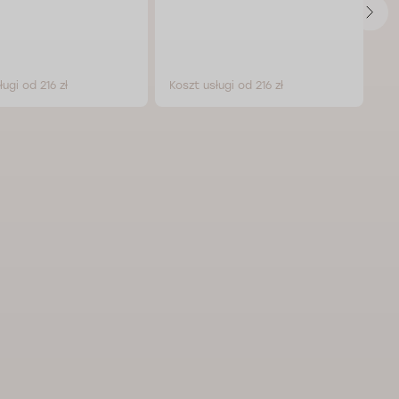
ługi od 216 zł
Koszt usługi od 216 zł
Ko