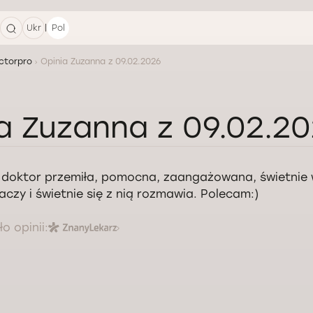
|
Ukr
Pol
ctorpro
Opinia Zuzanna z 09.02.2026
a Zuzanna z 09.02.2
 doktor przemiła, pomocna, zaangażowana, świetnie
aczy i świetnie się z nią rozmawia. Polecam:)
o opinii: