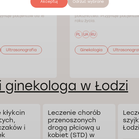
Doctorpro Łódź
Akceptuj
Odrzuć wybrane
orad: ginekologia i
Lekarz. Zakres porad: ginekologia
yjmuje pacjentów od 16
położnictwo. Przyjmuje pacjentów
roku życia.
PL
UA
RU
Ultrasonografia
Ginekologia
Ultrasonogra
i ginekologa w Łodzi
 kłykcin
Leczenie chorób
Lecz
tych,
przenoszonych
szyj
zaków i
drogą płciową u
Łodz
ek
kobiet (STD) w