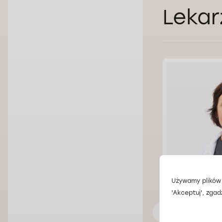
Lekar
Używamy plików 
'Akceptuj', zgad
Lek. Oleksii Tsys
Lek. Tetia