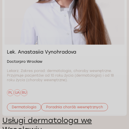
Lek. Anastasiia Vynohradova
Doctorpro Wrocław
Lekarz. Zakres porad: dermatologia, choroby wewnętrzne.
Przyjmuje pacjentów od 10 roku życia (dermatologia) i od 18
roku życia (choroby wewnętrzne).
PL
UA
RU
Dermatologia
Poradnia chorób wewnętrznych
Usługi dermatologa we