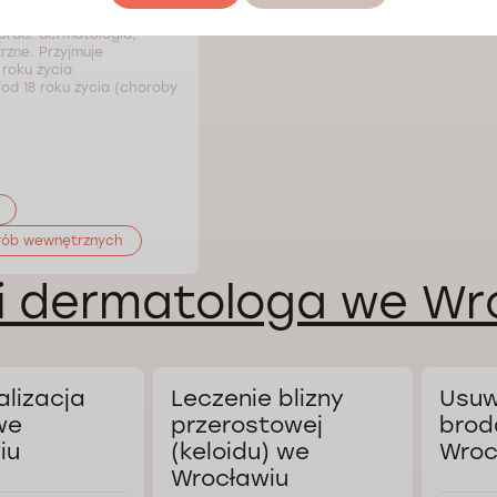
orad: dermatologia,
zne. Przyjmuje
roku życia
 od 18 roku życia (choroby
rób wewnętrznych
i dermatologa we Wr
alizacja
Leczenie blizny
Usuw
we
przerostowej
brod
iu
(keloidu) we
Wroc
Wrocławiu