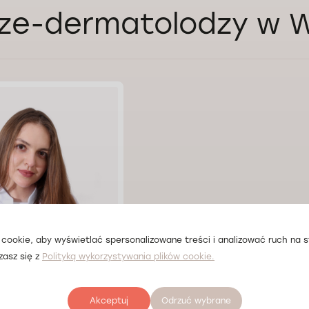
ze-dermatolodzy w W
cookie, aby wyświetlać spersonalizowane treści i analizować ruch na st
zasz się z
Polityką wykorzystywania plików cookie.
asiia Vynohradova
Akceptuj
Odrzuć wybrane
ław