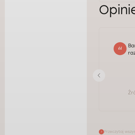
Opini
Ba
Yelyzaveta
ra
23.12.2024
Ocena:
Pokaż opinię
Źr
Przeczytaj wszys