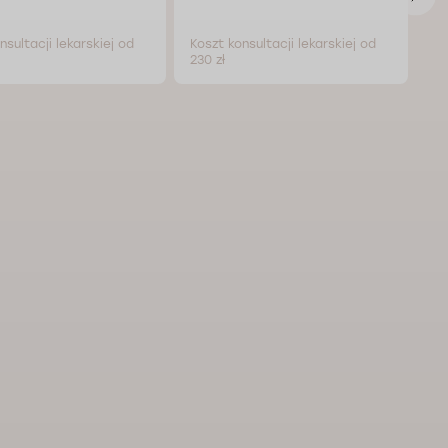
nsultacji lekarskiej od
Koszt konsultacji lekarskiej od
Ko
230 zł
23