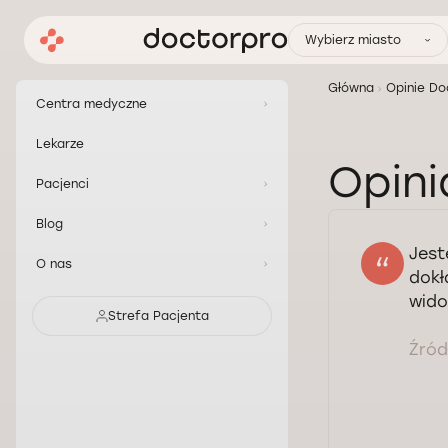
Wybierz miasto
Główna
Opinie Do
Centra medyczne
Lekarze
Opini
Pacjenci
Blog
Jest
O nas
dokł
wido
Strefa Pacjenta
Źródł