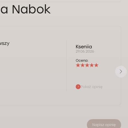
yna Nabok
wszy
Kseniia
29.06.2026
Ocena:
Pokaż opinię
Napisz opinię