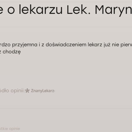
e o lekarzu Lek. Mar
rdzo przyjemna i z doświadczeniem lekarz już nie pier
z chodzę
ódło opinii:
tkie opinie