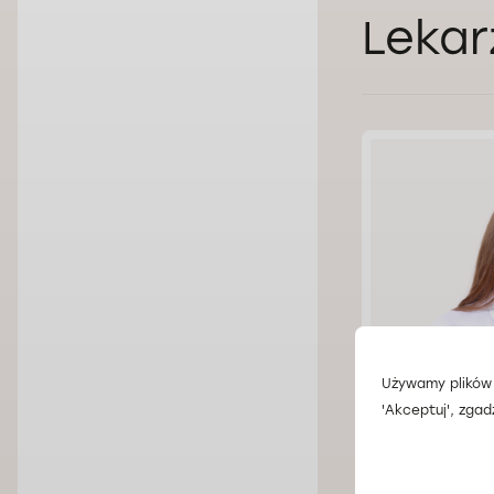
Lekar
Używamy plików 
'Akceptuj', zgad
Lek. Anast
Doctorpro Wroc