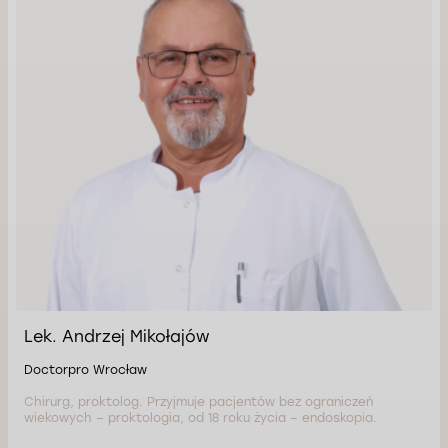
Lek. Andrzej Mikołajów
Doctorpro Wrocław
Chirurg, proktolog. Przyjmuje pacjentów bez ograniczeń
wiekowych – proktologia, od 18 roku życia – endoskopia.