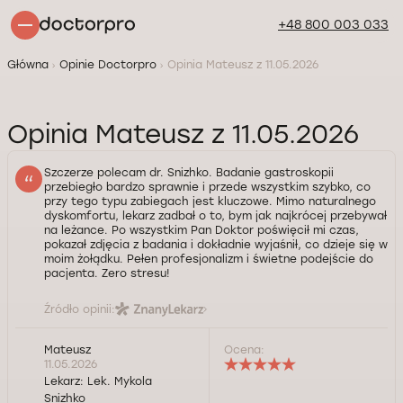
+48 800 003 033
Główna
Opinie Doctorpro
Opinia Mateusz z 11.05.2026
Opinia Mateusz z 11.05.2026
Szczerze polecam dr. Snizhko. Badanie gastroskopii
przebiegło bardzo sprawnie i przede wszystkim szybko, co
przy tego typu zabiegach jest kluczowe. Mimo naturalnego
dyskomfortu, lekarz zadbał o to, bym jak najkrócej przebywał
na leżance. Po wszystkim Pan Doktor poświęcił mi czas,
pokazał zdjęcia z badania i dokładnie wyjaśnił, co dzieje się w
moim żołądku. Pełen profesjonalizm i świetne podejście do
pacjenta. Zero stresu!
Źródło opinii:
Mateusz
Ocena:
11.05.2026
Lekarz:
Lek. Mykola
Snizhko