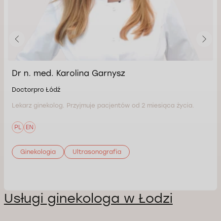
Dr n. med. Karolina Garnysz
Doctorpro Łódź
Lekarz ginekolog. Przyjmuje pacjentów od 2 miesiąca życia.
PL
EN
Ginekologia
Ultrasonografia
Usługi ginekologa w Łodzi