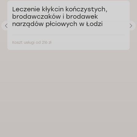
Leczenie kłykcin kończystych,
brodawczaków i brodawek
narządów płciowych w Łodzi
Koszt usługi od 216 zł