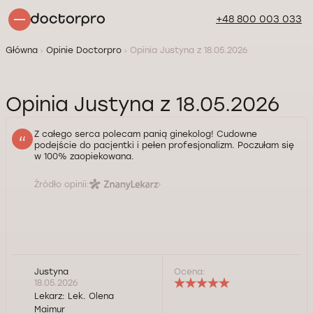
+48 800 003 033
Główna
Opinie Doctorpro
Opinia Justyna z 18.05.2026
Opinia Justyna z 18.05.2026
Z całego serca polecam panią ginekolog! Cudowne
podejście do pacjentki i pełen profesjonalizm. Poczułam się
w 100% zaopiekowana.
Źródło opinii:
Justyna
Ocena:
18.05.2026
Lekarz:
Lek. Olena
Maimur