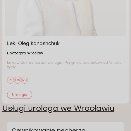
Lek. Oleg Konashchuk
Doctorpro Wrocław
Lekarz. Zakres porad: urologia. Przyjmuje pacjentów od 16 roku
życia.
PL
UA
RU
Urologia
Usługi urologa we Wrocławiu
Cewnikowanie pęcherza