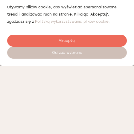
Używamy plików cookie, aby wyświetlać spersonalizowane
treści i analizować ruch na stronie. Klikając 'Akceptuj',
zgadzasz się z
Polityką wykorzystywania plików cookie.
Akceptuj
Odrzuć wybrane
Zostaw opinię
Nasi partnerzy
Polityka prywatności
Polityka Cookies
Informacje o naszej działalności