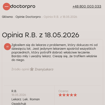
+48 800 003 033
Główna
Opinie Doctorpro
Opinia R.B. z 18.05.2026
Opinia R.B. z 18.05.2026
Zgłosiłem się do lekarza z problemem, który dokucza mi od
dziesięciu lat. Jest jedynym lekarzem spośród wszystkich
poprzednich, który potrafił dobrać właściwe leczenie.
Bardzo miły i uważny lekarz. Cieszę się, że trafiłem właśnie
do niego.
Źródło opinii:
R.B.
Ocena:
18.05.2026
Lekarz:
Lek. Roman
Osadchuk