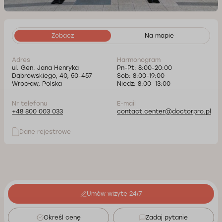
Zobacz
Na mapie
Adres
Harmonogram
ul. Gen. Jana Henryka
Pn-Pt: 8:00-20:00
Dąbrowskiego, 40, 50-457
Sob: 8:00-19:00
Wrocław, Polska
Niedz: 8:00–13:00
Nr telefonu
E-mail
+48 800 003 033
contact.center@doctorpro.pl
Dane rejestrowe
Umów wizytę 24/7
Określ cenę
Zadaj pytanie