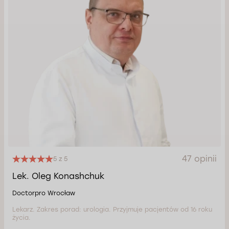
47 opinii
5 z 5
Lek. Oleg Konashchuk
Doctorpro Wrocław
Lekarz. Zakres porad: urologia. Przyjmuje pacjentów od 16 roku
życia.