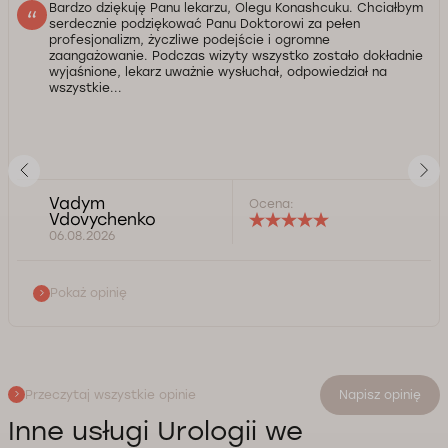
Bardzo dziękuję Panu lekarzu, Olegu Konashcuku. Chciałbym
serdecznie podziękować Panu Doktorowi za pełen
profesjonalizm, życzliwe podejście i ogromne
zaangażowanie. Podczas wizyty wszystko zostało dokładnie
wyjaśnione, lekarz uważnie wysłuchał, odpowiedział na
wszystkie...
Vadym
Ocena:
Vdovychenko
06.08.2026
Pokaż opinię
Przeczytaj wszystkie opinie
Napisz opinię
Inne usługi Urologii we