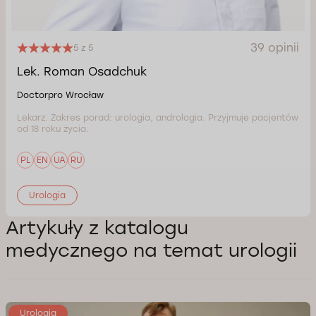
39 opinii
5 z 5
Lek. Roman Osadchuk
Doctorpro Wrocław
Lekarz. Zakres porad: urologia, andrologia. Przyjmuje pacjentów
od 18 roku życia.
PL
EN
UA
RU
Urologia
Artykuły z katalogu
medycznego na temat urologii
Urologia