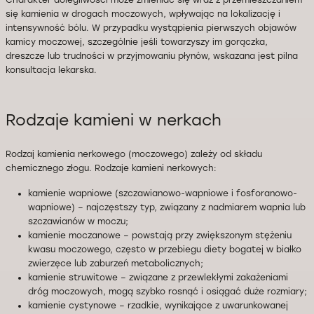
Charakter dolegliwości może zmieniać się wraz z przemieszczaniem
się kamienia w drogach moczowych, wpływając na lokalizację i
intensywność bólu. W przypadku wystąpienia pierwszych objawów
kamicy moczowej, szczególnie jeśli towarzyszy im gorączka,
dreszcze lub trudności w przyjmowaniu płynów, wskazana jest pilna
konsultacja lekarska.
Rodzaje kamieni w nerkach
Rodzaj kamienia nerkowego (moczowego) zależy od składu
chemicznego złogu. Rodzaje kamieni nerkowych:
kamienie wapniowe (szczawianowo-wapniowe i fosforanowo-
wapniowe) – najczęstszy typ, związany z nadmiarem wapnia lub
szczawianów w moczu;
kamienie moczanowe – powstają przy zwiększonym stężeniu
kwasu moczowego, często w przebiegu diety bogatej w białko
zwierzęce lub zaburzeń metabolicznych;
kamienie struwitowe – związane z przewlekłymi zakażeniami
dróg moczowych, mogą szybko rosnąć i osiągać duże rozmiary;
kamienie cystynowe – rzadkie, wynikające z uwarunkowanej