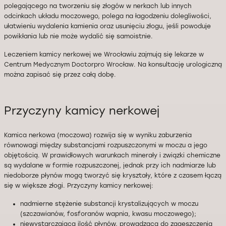
polegającego na tworzeniu się złogów w nerkach lub innych
odcinkach układu moczowego, polega na łagodzeniu dolegliwości,
ułatwieniu wydalenia kamienia oraz usunięciu złogu, jeśli powoduje
powikłania lub nie może wydalić się samoistnie.
Leczeniem kamicy nerkowej we Wrocławiu zajmują się lekarze w
Centrum Medycznym Doctorpro Wrocław. Na konsultację urologiczną
można zapisać się przez całą dobę.
Przyczyny kamicy nerkowej
Kamica nerkowa (moczowa) rozwija się w wyniku zaburzenia
równowagi między substancjami rozpuszczonymi w moczu a jego
objętością. W prawidłowych warunkach minerały i związki chemiczne
są wydalane w formie rozpuszczonej, jednak przy ich nadmiarze lub
niedoborze płynów mogą tworzyć się kryształy, które z czasem łączą
się w większe złogi. Przyczyny kamicy nerkowej:
nadmierne stężenie substancji krystalizujących w moczu
(szczawianów, fosforanów wapnia, kwasu moczowego);
niewystarczająca ilość płynów, prowadząca do zagęszczenia