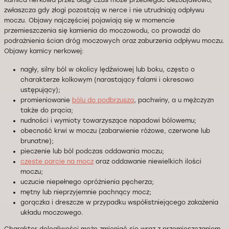
Kamica nerkowa przez długi czas może przebiegać bezobjawowo,
zwłaszcza gdy złogi pozostają w nerce i nie utrudniają odpływu
moczu. Objawy najczęściej pojawiają się w momencie
przemieszczenia się kamienia do moczowodu, co prowadzi do
podrażnienia ścian dróg moczowych oraz zaburzenia odpływu moczu.
Objawy kamicy nerkowej:
nagły, silny ból w okolicy lędźwiowej lub boku, często o
charakterze kolkowym (narastający falami i okresowo
ustępujący);
promieniowanie
bólu do podbrzusza
, pachwiny, a u mężczyzn
także do prącia;
nudności i wymioty towarzyszące napadowi bólowemu;
obecność krwi w moczu (zabarwienie różowe, czerwone lub
brunatne);
pieczenie lub ból podczas oddawania moczu;
częste parcie na mocz
oraz oddawanie niewielkich ilości
moczu;
uczucie niepełnego opróżnienia pęcherza;
mętny lub nieprzyjemnie pachnący mocz;
gorączka i dreszcze w przypadku współistniejącego zakażenia
układu moczowego.