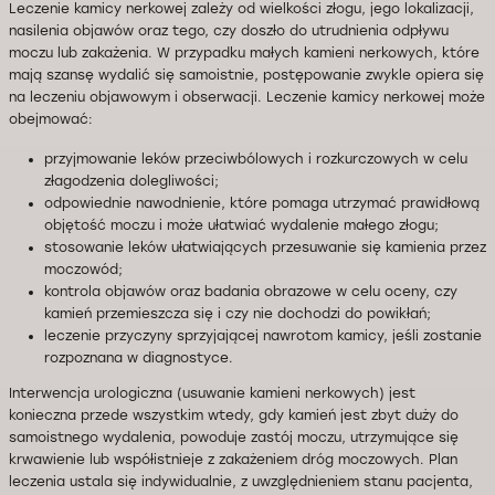
Leczenie kamicy nerkowej zależy od wielkości złogu, jego lokalizacji,
nasilenia objawów oraz tego, czy doszło do utrudnienia odpływu
moczu lub zakażenia. W przypadku małych kamieni nerkowych, które
mają szansę wydalić się samoistnie, postępowanie zwykle opiera się
na leczeniu objawowym i obserwacji. Leczenie kamicy nerkowej może
obejmować:
przyjmowanie leków przeciwbólowych i rozkurczowych w celu
złagodzenia dolegliwości;
odpowiednie nawodnienie, które pomaga utrzymać prawidłową
objętość moczu i może ułatwiać wydalenie małego złogu;
stosowanie leków ułatwiających przesuwanie się kamienia przez
moczowód;
kontrola objawów oraz badania obrazowe w celu oceny, czy
kamień przemieszcza się i czy nie dochodzi do powikłań;
leczenie przyczyny sprzyjającej nawrotom kamicy, jeśli zostanie
rozpoznana w diagnostyce.
Interwencja urologiczna (usuwanie kamieni nerkowych) jest
konieczna przede wszystkim wtedy, gdy kamień jest zbyt duży do
samoistnego wydalenia, powoduje zastój moczu, utrzymujące się
krwawienie lub współistnieje z zakażeniem dróg moczowych. Plan
leczenia ustala się indywidualnie, z uwzględnieniem stanu pacjenta,