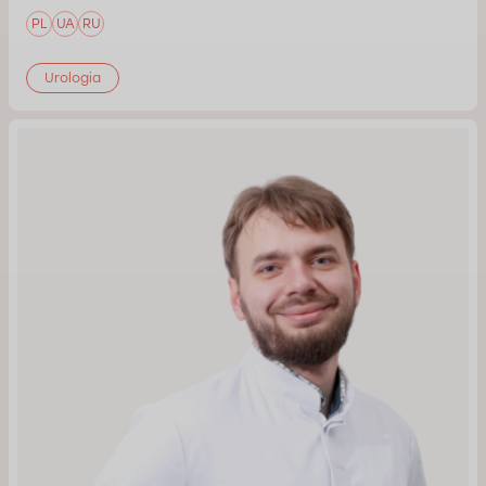
PL
UA
RU
Urologia