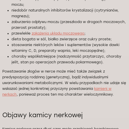
moczu;
niedobór naturalnych inhibitorów krystalizacji (cytrynianów,
magnezu);
zaburzenia odpływu moczu (przeszkoda w drogach moczowych,
przerost prostaty);
przewlekłe
zakażenia układu moczowego
;
dieta bogata w sól, białko zwierzęce oraz cukry proste;
stosowanie niektórych leków i suplementów (wysokie dawki
witaminy C, D, preparaty wapnia, leki moczopędne);
choroby współistniejące (nadczynność przytarczyc, choroby
jelit, stan po operacjach przewodu pokarmowego).
Powstawanie złogów w nerce może mieć także związek z
predyspozycją rodzinną (genetyczną), bądź indywidualnymi
uwarunkowaniami metabolicznymi. W wielu przypadkach nie udaje się
wskazać jednej konkretnej przyczyny powstawania
kamieni w
nerkach
, ponieważ proces ten ma charakter wieloczynnikowy.
Objawy kamicy nerkowej