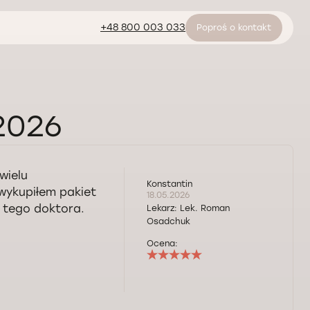
+48 800 003 033
Poproś o kontakt
.2026
wielu
Konstantin
wykupiłem pakiet
18.05.2026
 tego doktora.
Lekarz:
Lek. Roman
Osadchuk
Ocena: