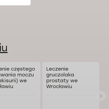
iu
enie częstego
Leczenie
K
wania moczu
gruczolaka
a
akisurii) we
prostaty we
W
ławiu
Wrocławiu