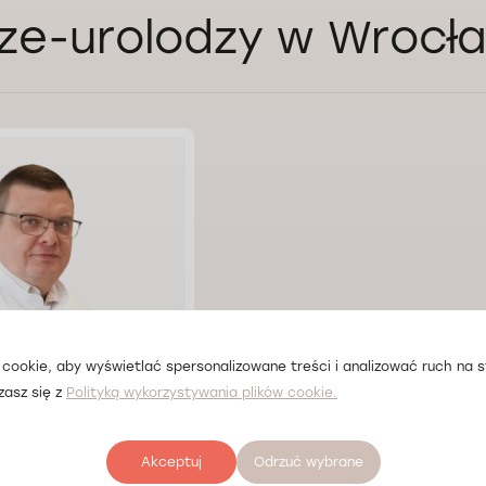
ze-urolodzy w Wrocł
cookie, aby wyświetlać spersonalizowane treści i analizować ruch na st
zasz się z
Polityką wykorzystywania plików cookie.
Konashchuk
Akceptuj
Odrzuć wybrane
ław