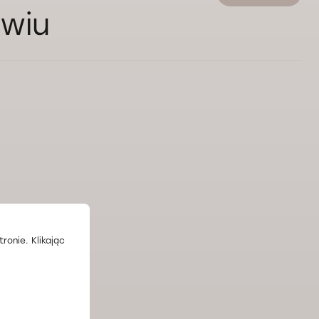
awiu
ronie. Klikając