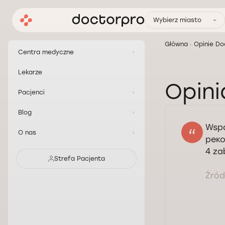
Wybierz miasto
Główna
Opinie Do
Centra medyczne
Lekarze
Opini
Pacjenci
Blog
Wspa
O nas
реко
4 za
Strefa Pacjenta
Źródł