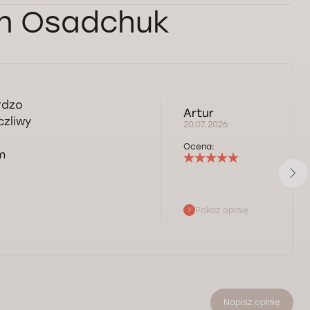
an Osadchuk
rdzo
Artur
czliwy
20.07.2026
Ocena:
m
Pokaż opinię
Napisz opinię