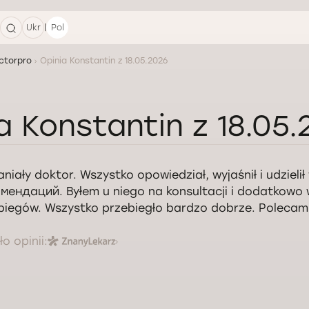
|
Ukr
Pol
ctorpro
Opinia Konstantin z 18.05.2026
a Konstantin z 18.05
niały doktor. Wszystko opowiedział, wyjaśnił i udzielił 
мендаций. Byłem u niego na konsultacji i dodatkowo 
biegów. Wszystko przebiegło bardzo dobrze. Polecam
o opinii: