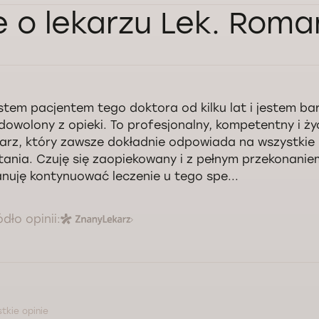
e o lekarzu Lek. Rom
stem pacjentem tego doktora od kilku lat i jestem ba
dowolony z opieki. To profesjonalny, kompetentny i ży
karz, który zawsze dokładnie odpowiada na wszystkie
tania. Czuję się zaopiekowany i z pełnym przekonanie
anuję kontynuować leczenie u tego spe...
ódło opinii:
tkie opinie