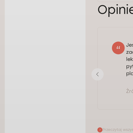
Opini
Je
Vitali
za
18.06.2026
le
Ocena:
py
pl
Pokaż opinię
Źr
Przeczytaj wszys