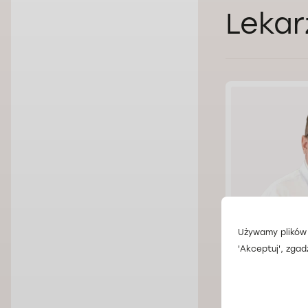
Lekar
Używamy plików 
'Akceptuj', zgad
Lek. Oleg 
Doctorpro Wroc