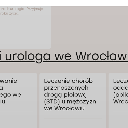
orad: urologia. Przyjmuje
roku życia.
i urologa we Wrocław
wanie
Leczenie chorób
Lecz
a
przenoszonych
odda
ego we
drogą płciową
(poll
iu
(STD) u mężczyzn
Wroc
we Wrocławiu