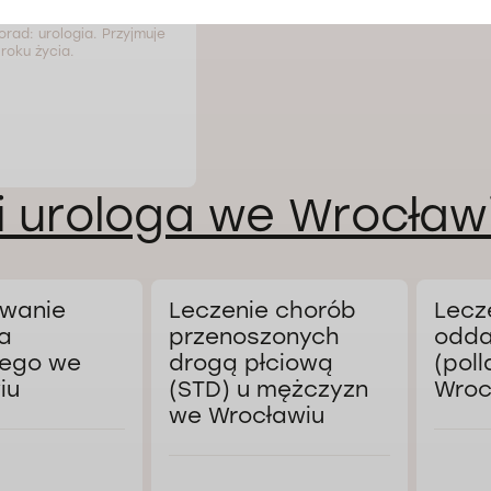
orad: urologia. Przyjmuje
roku życia.
i urologa we Wrocław
wanie
Leczenie chorób
Lecz
a
przenoszonych
odda
ego we
drogą płciową
(poll
iu
(STD) u mężczyzn
Wroc
we Wrocławiu