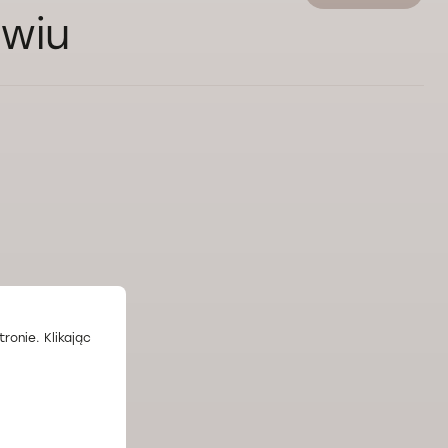
awiu
ronie. Klikając