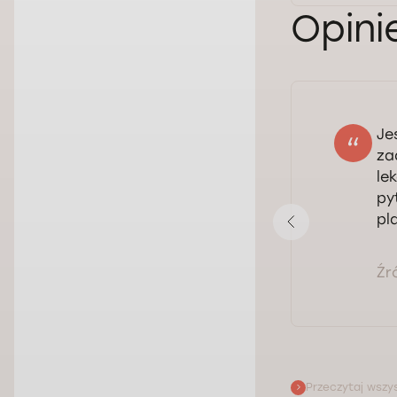
Opini
Je
Vitali
za
18.06.2026
le
Ocena:
py
pl
Pokaż opinię
Źr
Przeczytaj wszys