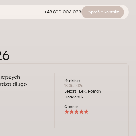
+48 800 003 033
Poproś o kontakt
26
iejszych
Markiian
ardzo długo
18.05.2026
Lekarz:
Lek. Roman
Osadchuk
Ocena: