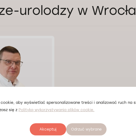
ze-urolodzy w Wrocł
cookie, aby wyświetlać spersonalizowane treści i analizować ruch na st
zasz się z
Polityką wykorzystywania plików cookie.
Konashchuk
Akceptuj
Odrzuć wybrane
ław