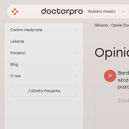
Wybierz miasto
Główna
Opinie Do
Centra medyczne
Lekarze
Opini
Pacjenci
Blog
Bard
O nas
szcz
pozo
Strefa Pacjenta
Źródł