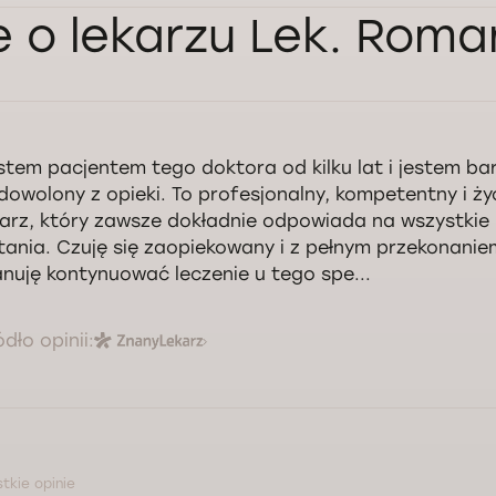
e o lekarzu Lek. Rom
stem pacjentem tego doktora od kilku lat i jestem ba
dowolony z opieki. To profesjonalny, kompetentny i ży
karz, który zawsze dokładnie odpowiada na wszystkie
tania. Czuję się zaopiekowany i z pełnym przekonanie
anuję kontynuować leczenie u tego spe...
ódło opinii:
tkie opinie