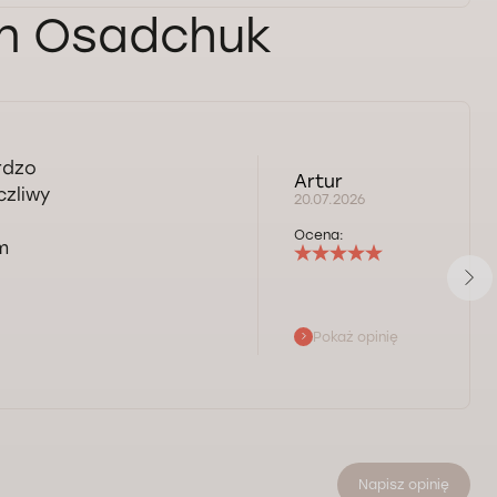
an Osadchuk
rdzo
Artur
czliwy
20.07.2026
Ocena:
m
Pokaż opinię
Napisz opinię