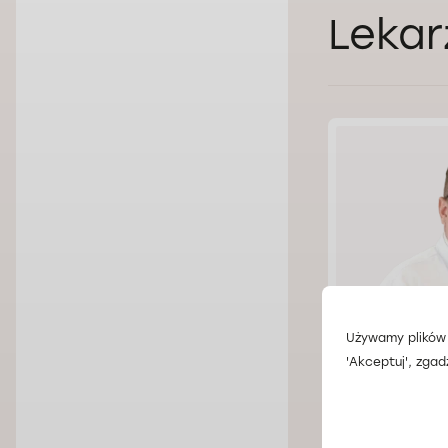
Lekar
Używamy plików 
'Akceptuj', zgad
Lek. Oleg 
Doctorpro Wroc