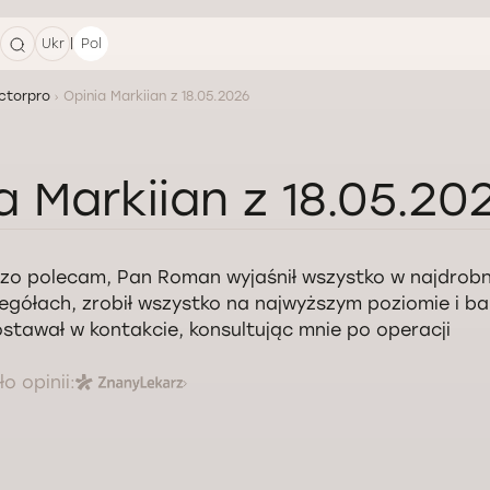
|
Ukr
Pol
ctorpro
Opinia Markiian z 18.05.2026
a Markiian z 18.05.20
zo polecam, Pan Roman wyjaśnił wszystko w najdrobn
egółach, zrobił wszystko na najwyższym poziomie i b
stawał w kontakcie, konsultując mnie po operacji
o opinii: