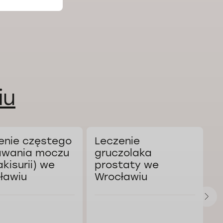
iu
enie częstego
Leczenie
K
wania moczu
gruczolaka
a
akisurii) we
prostaty we
W
ławiu
Wrocławiu