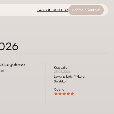
+48 800 003 033
Poproś o kontakt
2026
Szczegółowo
Krzysztof
cam
25.05.2026
Lekarz:
Lek. Mykola
Snizhko
Ocena: