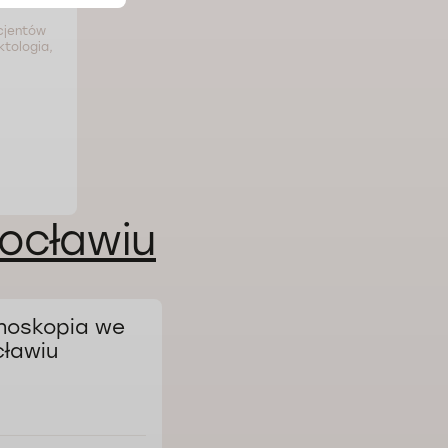
acjentów
tologia,
ocławiu
noskopia we
ławiu