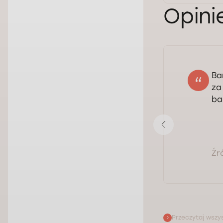
Opini
Ba
Andrzej
za
07.07.2026
ba
Ocena:
Pokaż opinię
Źr
Przeczytaj wszys