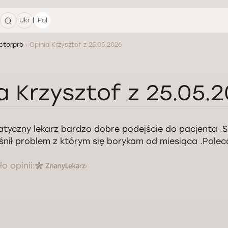
|
Ukr
Pol
ctorpro
Opinia Krzysztof z 25.05.2026
a Krzysztof z 25.05.
tyczny lekarz bardzo dobre podejście do pacjenta .
śnił problem z którym się borykam od miesiąca .Pole
o opinii: