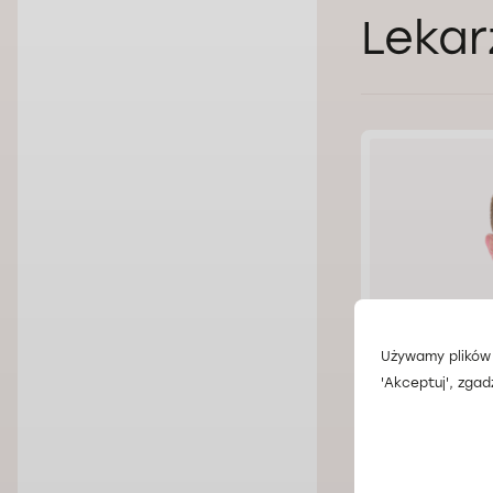
Lekar
Używamy plików 
'Akceptuj', zgad
Dr n. med. 
Doctorpro Wroc