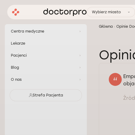
Wybierz miasto
Główna
Opinie Do
Centra medyczne
Lekarze
Opini
Pacjenci
Blog
Empa
O nas
obja
Strefa Pacjenta
Źródł