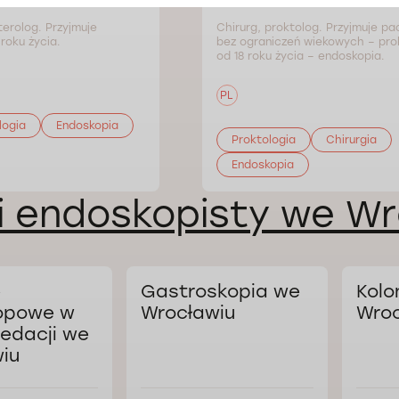
erolog. Przyjmuje
Chirurg, proktolog. Przyjmuje p
roku życia.
bez ograniczeń wiekowych – prok
od 18 roku życia – endoskopia.
PL
logia
Endoskopia
Proktologia
Chirurgia
Endoskopia
i endoskopisty we Wr
e
Gastroskopia we
Kolo
opowe w
Wrocławiu
Wroc
edacji we
iu