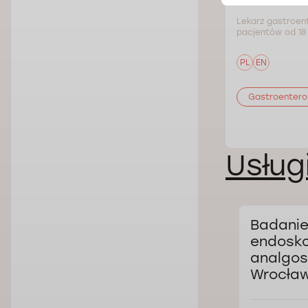
Lekarz gastroent
pacjentów od 18 
PL
EN
Gastroentero
Usług
Badani
endosk
analgos
Wrocław