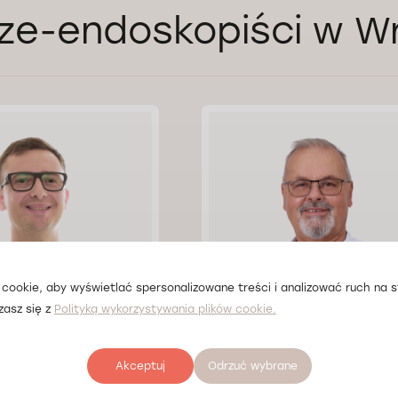
ze-endoskopiści w W
cookie, aby wyświetlać spersonalizowane treści i analizować ruch na st
zasz się z
Polityką wykorzystywania plików cookie.
Karol Kowalski
Lek. Andrzej Mikołajów
Akceptuj
Odrzuć wybrane
ław
Doctorpro Wrocław