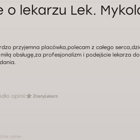
e o lekarzu Lek. Mykol
rdzo przyjemna placówka,polecam z całego serca,dzi
 miłą obsługę,za profesjonalizm i podejście lekarza do
dania.
ódło opinii:
tkie opinie