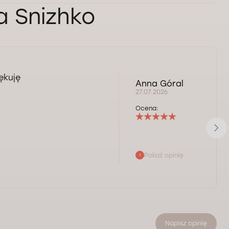
a Snizhko
ękuję
Anna Góral
27.07.2026
Ocena:
Pokaż opinię
Napisz opinię