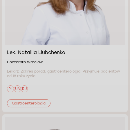
Lek. Nataliia Liubchenko
Doctorpro Wrocław
Lekarz. Zakres porad: gastroenterologia. Przyjmuje pacjentów
od 18 roku życia.
PL
UA
RU
Gastroenterologia