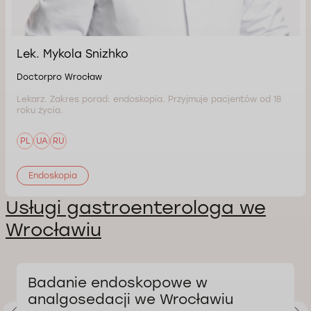
Lek. Mykola Snizhko
Doctorpro Wrocław
Lekarz. Zakres porad: endoskopia. Przyjmuje pacjentów od 18
roku życia.
PL
UA
RU
Endoskopia
Usługi gastroenterologa we
Wrocławiu
Badanie endoskopowe w
analgosedacji we Wrocławiu