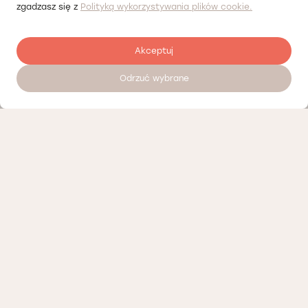
zgadzasz się z
Polityką wykorzystywania plików cookie.
Akceptuj
Odrzuć wybrane
Zostaw opinię
Nasi partnerzy
Polityka prywatności
Polityka Cookies
Informacje o naszej działalności
Oferty pracy