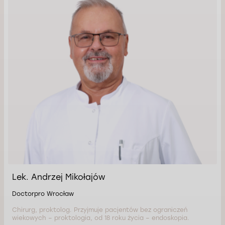
Lek. Andrzej Mikołajów
Doctorpro Wrocław
Chirurg, proktolog. Przyjmuje pacjentów bez ograniczeń
wiekowych – proktologia, od 18 roku życia – endoskopia.