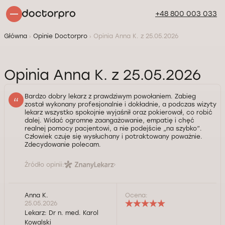
+48 800 003 033
Główna
Opinie Doctorpro
Opinia Anna K. z 25.05.2026
Opinia Anna K. z 25.05.2026
Bardzo dobry lekarz z prawdziwym powołaniem. Zabieg
został wykonany profesjonalnie i dokładnie, a podczas wizyty
lekarz wszystko spokojnie wyjaśnił oraz pokierował, co robić
dalej. Widać ogromne zaangażowanie, empatię i chęć
realnej pomocy pacjentowi, a nie podejście „na szybko”.
Człowiek czuje się wysłuchany i potraktowany poważnie.
Zdecydowanie polecam.
Źródło opinii:
Anna K.
Ocena:
25.05.2026
Lekarz:
Dr n. med. Karol
Kowalski