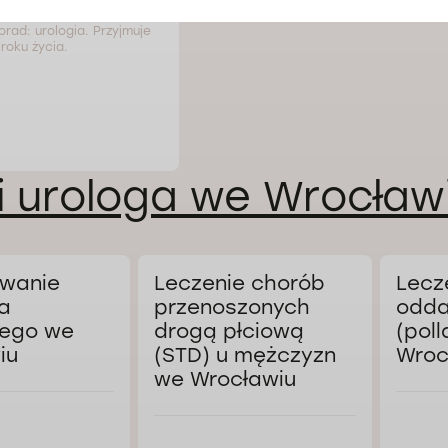
orad: urologia. Przyjmuje
roku życia.
i urologa we Wrocław
wanie
Leczenie chorób
Lecz
a
przenoszonych
odda
ego we
drogą płciową
(poll
iu
(STD) u mężczyzn
Wroc
we Wrocławiu