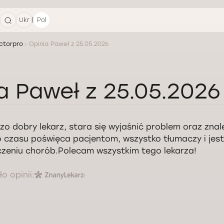
|
Ukr
Pol
ctorpro
Opinia Paweł z 25.05.2026
a Paweł z 25.05.2026
zo dobry lekarz, stara się wyjaśnić problem oraz znal
 czasu poświęca pacjentom, wszystko tłumaczy i je
czeniu chorób.Polecam wszystkim tego lekarza!
o opinii: