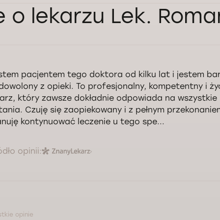
e o lekarzu Lek. Rom
stem pacjentem tego doktora od kilku lat i jestem ba
dowolony z opieki. To profesjonalny, kompetentny i ży
karz, który zawsze dokładnie odpowiada na wszystkie
tania. Czuję się zaopiekowany i z pełnym przekonanie
anuję kontynuować leczenie u tego spe...
ódło opinii:
tkie opinie