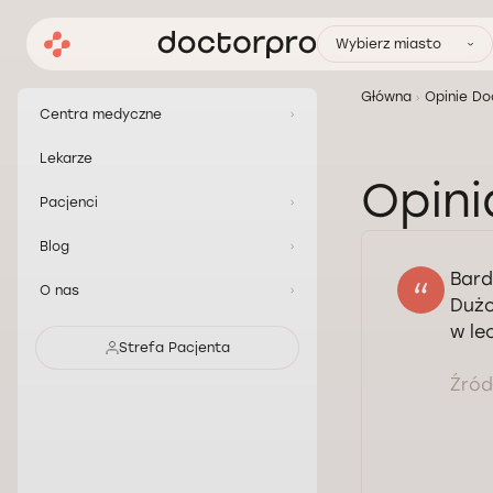
Wybierz miasto
Główna
Opinie Do
Centra medyczne
Lekarze
Opini
Pacjenci
Blog
Bard
O nas
Dużo
w le
Strefa Pacjenta
Źródł