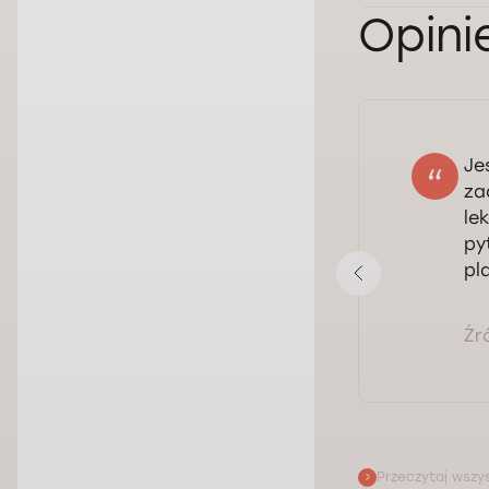
Opini
Je
Vitali
za
18.06.2026
le
Ocena:
py
pl
Pokaż opinię
Źr
Przeczytaj wszys