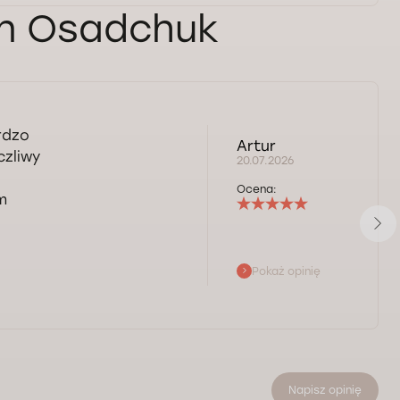
an Osadchuk
rdzo
Artur
czliwy
20.07.2026
Ocena:
m
Pokaż opinię
Napisz opinię