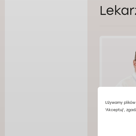
Lekar
Używamy plików 
'Akceptuj', zgad
Lek. Oleg 
Doctorpro Wroc