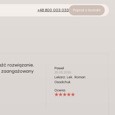
+48 800 003 033
Poproś o kontakt
eźć rozwiązanie.
Paweł
st zaangażowany
25.05.2026
Lekarz:
Lek. Roman
Osadchuk
Ocena: