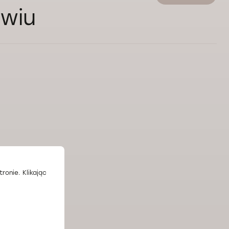
awiu
ronie. Klikając