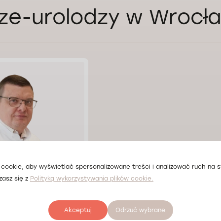
ze-urolodzy w Wrocł
cookie, aby wyświetlać spersonalizowane treści i analizować ruch na st
zasz się z
Polityką wykorzystywania plików cookie.
Konashchuk
Akceptuj
Odrzuć wybrane
ław