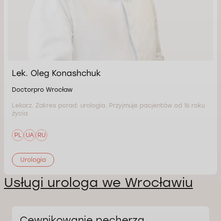
Lek. Oleg Konashchuk
Doctorpro Wrocław
Lekarz. Zakres porad: urologia. Przyjmuje pacjentów od 16 roku
życia.
PL
UA
RU
Urologia
Usługi urologa we Wrocławiu
Cewnikowanie pęcherza