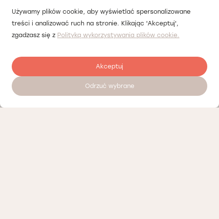
Używamy plików cookie, aby wyświetlać spersonalizowane
treści i analizować ruch na stronie. Klikając 'Akceptuj',
zgadzasz się z
Polityką wykorzystywania plików cookie.
Akceptuj
Odrzuć wybrane
Zostaw opinię
Nasi partnerzy
Polityka prywatności
Polityka Cookies
Informacje o naszej działalności