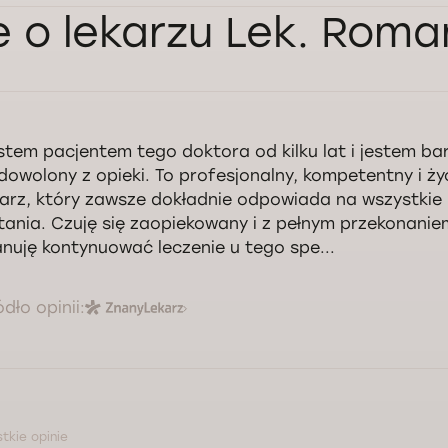
e o lekarzu Lek. Rom
stem pacjentem tego doktora od kilku lat i jestem ba
dowolony z opieki. To profesjonalny, kompetentny i ży
karz, który zawsze dokładnie odpowiada na wszystkie
tania. Czuję się zaopiekowany i z pełnym przekonanie
anuję kontynuować leczenie u tego spe...
ódło opinii:
tkie opinie