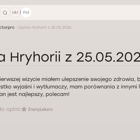
|
Ukr
Pol
ctorpro
Opinia Hryhorii z 25.05.2026
a Hryhorii z 25.05.20
ierwszej wizycie miałem ulepszenie swojego zdrowia, b
stko wyjaśni i wytłumaczy, mam porównania z innymi 
n jest najlepszy, polecam!
o opinii: