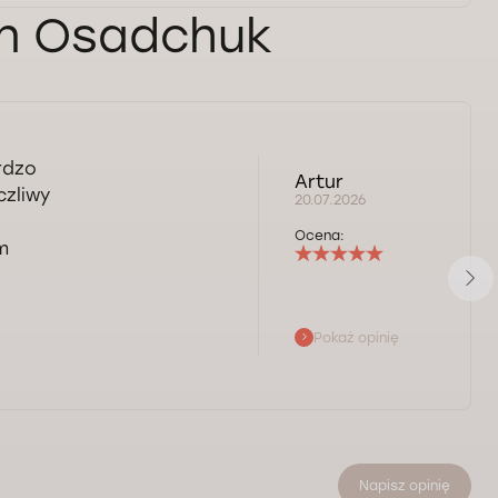
an Osadchuk
rdzo
Artur
czliwy
20.07.2026
Ocena:
m
Pokaż opinię
Napisz opinię