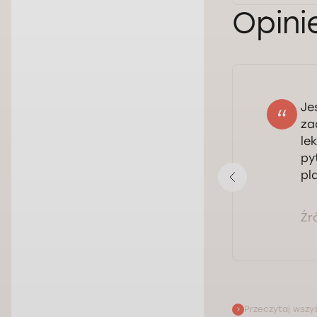
Opini
Je
Vitali
za
18.06.2026
le
Ocena:
py
pl
Pokaż opinię
Źr
Przeczytaj wszys