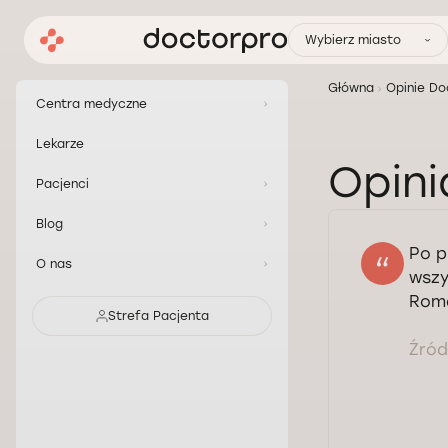
Wybierz miasto
Główna
Opinie Do
Centra medyczne
Lekarze
Opini
Pacjenci
Blog
Po p
O nas
wszy
Roma
Strefa Pacjenta
Źródł