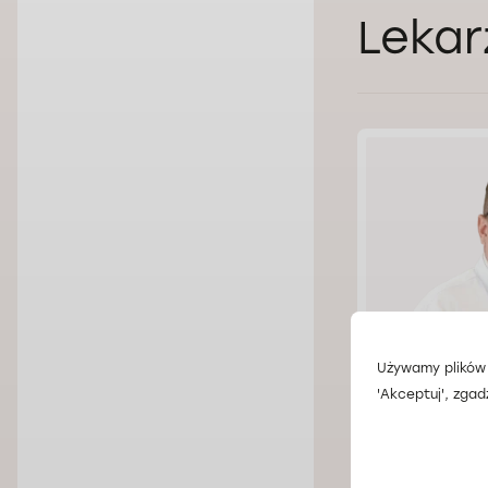
Lekar
Używamy plików 
'Akceptuj', zgad
Lek. Oleg 
Doctorpro Wroc