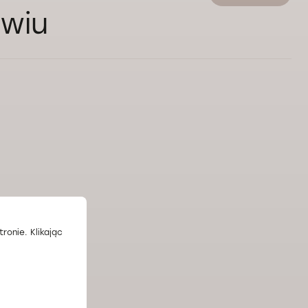
awiu
ronie. Klikając