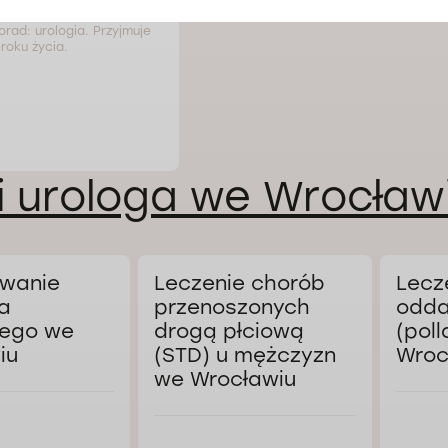
orad: urologia. Przyjmuje
roku życia.
i urologa we Wrocław
wanie
Leczenie chorób
Lecz
a
przenoszonych
odda
ego we
drogą płciową
(poll
iu
(STD) u mężczyzn
Wroc
we Wrocławiu