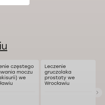
iu
enie częstego
Leczenie
K
wania moczu
gruczolaka
a
akisurii) we
prostaty we
W
ławiu
Wrocławiu