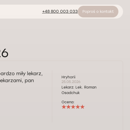
+48 800 003 033
Poproś o kontakt
26
ardzo miły lekarz,
Hryhorii
lekarzami, pan
25.05.2026
Lekarz:
Lek. Roman
Osadchuk
Ocena: