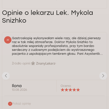
Opinie o lekarzu Lek. Mykola
Snizhko
Gastroskopię wykonywałam wiele razy, ale dzisiaj pierwszy
raz w tak miłej atmosferze. Doktor Mykola Snizhko to
absolutnie wspaniały profesjonalista, przy tym bardzo
serdeczny z cudownym podejściem do wystraszonego
pacjenta z uspokajajacym tembrem głosu. Pani Asystentk...
Źródło opinii:
Ilona
Ocena:
10.08.2026
Pokaż opinię