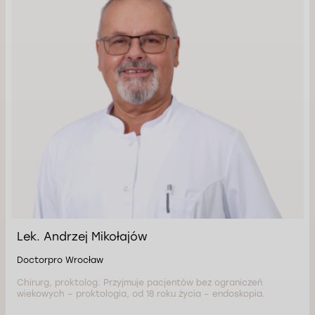
Lek. Andrzej Mikołajów
Doctorpro Wrocław
Chirurg, proktolog. Przyjmuje pacjentów bez ograniczeń
wiekowych – proktologia, od 18 roku życia – endoskopia.