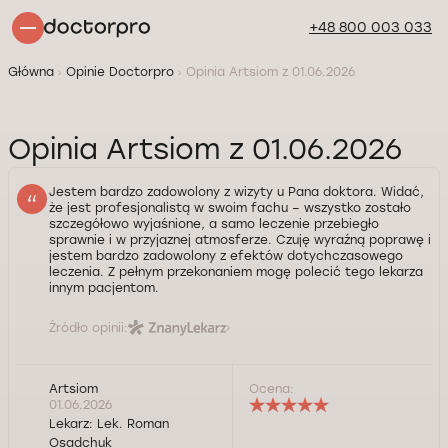
+48 800 003 033
Główna
Opinie Doctorpro
Opinia Artsiom z 01.06.2026
Opinia Artsiom z 01.06.2026
Jestem bardzo zadowolony z wizyty u Pana doktora. Widać,
że jest profesjonalistą w swoim fachu – wszystko zostało
szczegółowo wyjaśnione, a samo leczenie przebiegło
sprawnie i w przyjaznej atmosferze. Czuję wyraźną poprawę i
jestem bardzo zadowolony z efektów dotychczasowego
leczenia. Z pełnym przekonaniem mogę polecić tego lekarza
innym pacjentom.
Źródło opinii:
Artsiom
Ocena:
01.06.2026
Lekarz:
Lek. Roman
Osadchuk