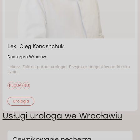
Lek. Oleg Konashchuk
Doctorpro Wrocław
Lekarz. Zakres porad: urologia. Przyjmuje pacjentów od 16 roku
życia.
PL
UA
RU
Urologia
Usługi urologa we Wrocławiu
Cewnikowanie pęcherza