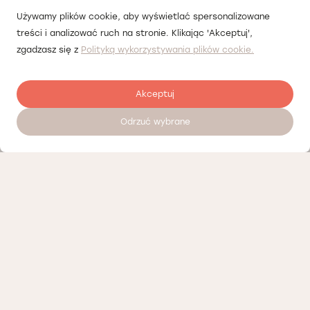
Używamy plików cookie, aby wyświetlać spersonalizowane
treści i analizować ruch na stronie. Klikając 'Akceptuj',
zgadzasz się z
Polityką wykorzystywania plików cookie.
Akceptuj
Odrzuć wybrane
Zostaw opinię
Nasi partnerzy
Polityka prywatności
Polityka Cookies
Informacje o naszej działalności