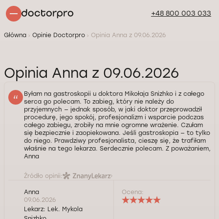
+48 800 003 033
Główna
Opinie Doctorpro
Opinia Anna z 09.06.2026
Opinia Anna z 09.06.2026
Byłam na gastroskopii u doktora Mikołaja Snizhko i z całego
serca go polecam. To zabieg, który nie należy do
przyjemnych — jednak sposób, w jaki doktor przeprowadził
procedurę, jego spokój, profesjonalizm i wsparcie podczas
całego zabiegu, zrobiły na mnie ogromne wrażenie. Czułam
się bezpiecznie i zaopiekowana. Jeśli gastroskopia — to tylko
do niego. Prawdziwy profesjonalista, cieszę się, że trafiłam
właśnie na tego lekarza. Serdecznie polecam. Z poważaniem,
Anna
Źródło opinii:
Anna
Ocena:
09.06.2026
Lekarz:
Lek. Mykola
Snizhko