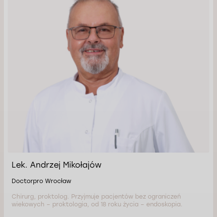
Lek. Andrzej Mikołajów
Doctorpro Wrocław
Chirurg, proktolog. Przyjmuje pacjentów bez ograniczeń
wiekowych – proktologia, od 18 roku życia – endoskopia.