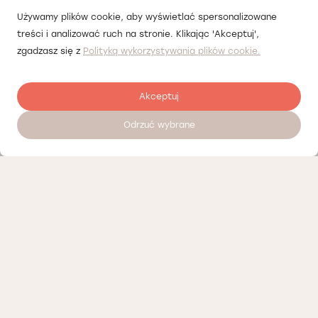
Używamy plików cookie, aby wyświetlać spersonalizowane
treści i analizować ruch na stronie. Klikając 'Akceptuj',
zgadzasz się z
Polityką wykorzystywania plików cookie.
Akceptuj
Odrzuć wybrane
Zostaw opinię
Nasi partnerzy
Polityka prywatności
Polityka Cookies
Informacje o naszej działalności