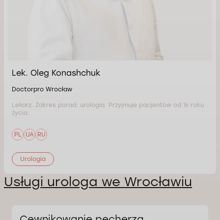
Lek. Oleg Konashchuk
Doctorpro Wrocław
Lekarz. Zakres porad: urologia. Przyjmuje pacjentów od 16 roku
życia.
PL
UA
RU
Urologia
Usługi urologa we Wrocławiu
Cewnikowanie pęcherza