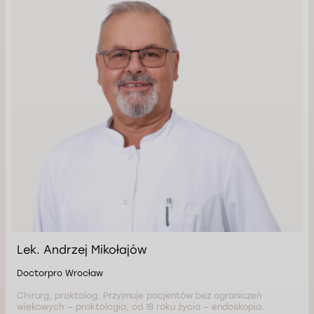
Lek. Andrzej Mikołajów
Doctorpro Wrocław
Chirurg, proktolog. Przyjmuje pacjentów bez ograniczeń
wiekowych – proktologia, od 18 roku życia – endoskopia.