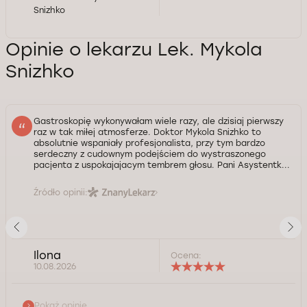
Snizhko
Opinie o lekarzu Lek. Mykola
Snizhko
Gastroskopię wykonywałam wiele razy, ale dzisiaj pierwszy
raz w tak miłej atmosferze. Doktor Mykola Snizhko to
absolutnie wspaniały profesjonalista, przy tym bardzo
serdeczny z cudownym podejściem do wystraszonego
pacjenta z uspokajajacym tembrem głosu. Pani Asystentk...
Źródło opinii:
Ilona
Ocena:
10.08.2026
Pokaż opinię