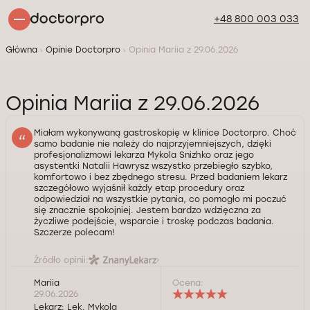
+48 800 003 033
Główna
Opinie Doctorpro
Opinia Mariia z 29.06.2026
Opinia Mariia z 29.06.2026
Miałam wykonywaną gastroskopię w klinice Doctorpro. Choć
samo badanie nie należy do najprzyjemniejszych, dzięki
profesjonalizmowi lekarza Mykola Snizhko oraz jego
asystentki Natalii Hawrysz wszystko przebiegło szybko,
komfortowo i bez zbędnego stresu. Przed badaniem lekarz
szczegółowo wyjaśnił każdy etap procedury oraz
odpowiedział na wszystkie pytania, co pomogło mi poczuć
się znacznie spokojniej. Jestem bardzo wdzięczna za
życzliwe podejście, wsparcie i troskę podczas badania.
Szczerze polecam!
Źródło opinii:
Mariia
Ocena:
29.06.2026
Lekarz:
Lek. Mykola