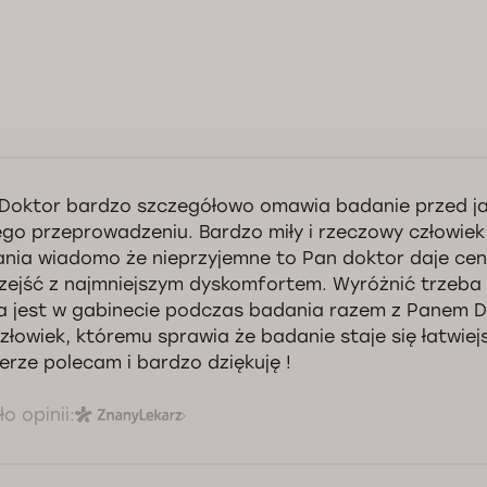
nowny Panie, dziękujemy za zgłoszenie. Nasi specjaliści zweryfikowali s
ine się odbyła. W razie potrzeby pozostajemy do dyspozycji i życzymy d
Doktor bardzo szczegółowo omawia badanie przed jak
ego przeprowadzeniu. Bardzo miły i rzeczowy człowie
Kontrola jakości świadczonych usług Doctorpro
nia wiadomo że nieprzyjemne to Pan doktor daje cen
rzejść z najmniejszym dyskomfortem. Wyróżnić trzeba 
a jest w gabinecie podczas badania razem z Panem D
człowiek, któremu sprawia że badanie staje się łatwiejs
erze polecam i bardzo dziękuję !
o opinii: