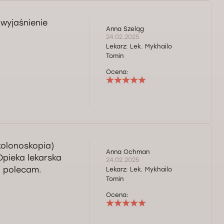
wyjaśnienie
Anna Szeląg
24.02.2025
Lekarz:
Lek. Mykhailo
Tomin
Ocena:
olonoskopia)
Anna Ochman
pieka lekarska
24.02.2025
i polecam.
Lekarz:
Lek. Mykhailo
Tomin
Ocena: