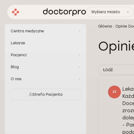
Wybierz miasto
Główna
Opinie Do
Centra medyczne
Opin
Lekarze
Pacjenci
Blog
Łódź
O nas
Leka
Strefa Pacjenta
Każd
Doce
zroz
dole
- Pa
podc