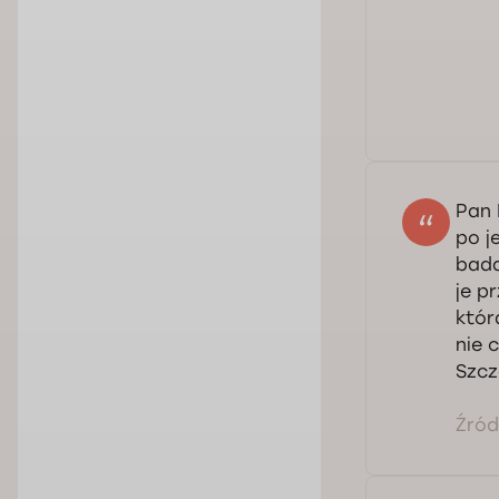
Sza
onl
Pan 
po j
bada
je p
któr
nie 
Szcz
Źródł