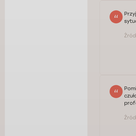
Przy
sytu
Źródł
Pomi
czuł
prof
Źródł