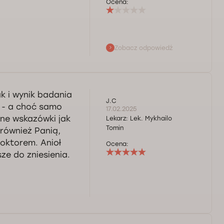
Ocena:
Zobacz odpowiedź
ytuację. Wizyta
użo zdrowia.
 i wynik badania
J.C
k - a choć samo
17.02.2025
ne wskazówki jak
Lekarz:
Lek. Mykhailo
Tomin
również Panią,
oktorem. Anioł
Ocena:
ze do zniesienia.