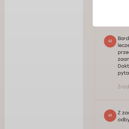
Bard
lecz
prze
zaan
Dokt
pyta
Źródł
Z za
odby