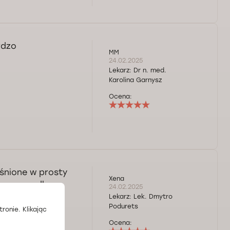
rdzo
MM
24.02.2025
Lekarz:
Dr n. med.
Karolina Garnysz
Ocena:
śnione w prosty
Xena
, co rzadko
24.02.2025
ana Dmytra
Lekarz:
Lek. Dmytro
Podurets
ronie. Klikając
Ocena: