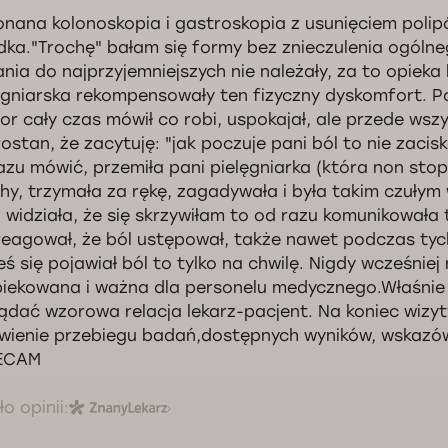
nana kolonoskopia i gastroskopia z usunięciem polipów
dka."Trochę" bałam się formy bez znieczulenia ogólne
nia do najprzyjemniejszych nie należały, za to opieka 
ęgniarska rekompensowały ten fizyczny dyskomfort. 
or cały czas mówił co robi, uspokajał, ale przede wsz
ostan, że zacytuję: "jak poczuje pani ból to nie zacis
azu mówić, przemiła pani pielęgniarka (która non sto
hy, trzymała za rękę, zagadywała i była takim czułym
o widziała, że się skrzywiłam to od razu komunikowała 
reagował, że ból ustępował, także nawet podczas tyc
eś się pojawiał ból to tylko na chwilę. Nigdy wcześniej 
iekowana i ważna dla personelu medycznego.Właśnie
ądać wzorowa relacja lekarz-pacjent. Na koniec wizy
ienie przebiegu badań,dostępnych wyników, wskazów
ECAM
o opinii: