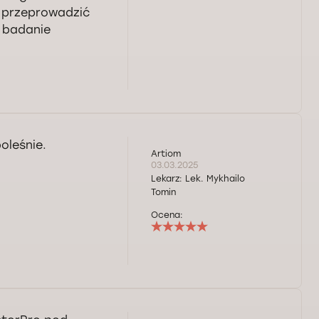
e przeprowadzić
e badanie
oleśnie.
Artiom
03.03.2025
Lekarz:
Lek. Mykhailo
Tomin
Ocena: