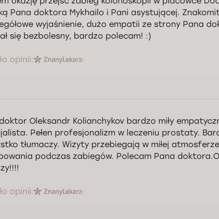
em okazję przejść zabieg kolonoskopii w placówce Do
ką Pana doktora Mykhailo i Pani asystującej. Znakomi
egółowe wyjaśnienie, dużo empatii ze strony Pana do
ał się bezbolesny, bardzo polecam! :)
o opinii:
doktor Oleksandr Kolianchykov bardzo miły empatyczny
jalista. Pełen profesjonalizm w leczeniu prostaty. Ba
stko tłumaczy. Wizyty przebiegają w miłej atmosferze
powania podczas zabiegów. Polecam Pana doktora.Ob
zy!!!!
o opinii: