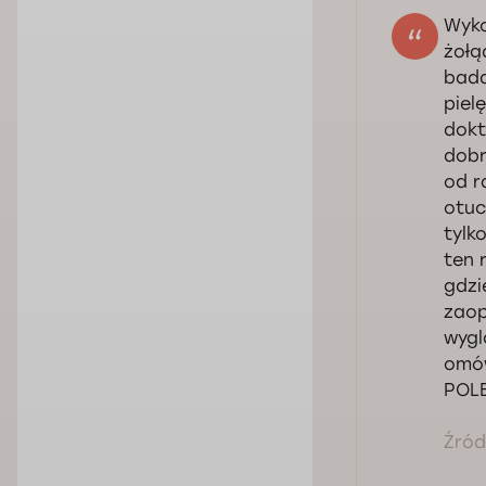
Wyko
żołą
bada
piel
dokt
dobr
od r
otuc
tylk
ten 
gdzi
zaop
wygl
omów
POL
Źródł