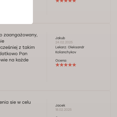
zo zaangażowany,
Jakub
ie
24.02.2025
cześniej z takim
Lekarz:
Oleksandr
Kolianchykov
odatkowo Pan
owie na każde
Ocena:
nia sie w celu
Jacek
18.02.2025