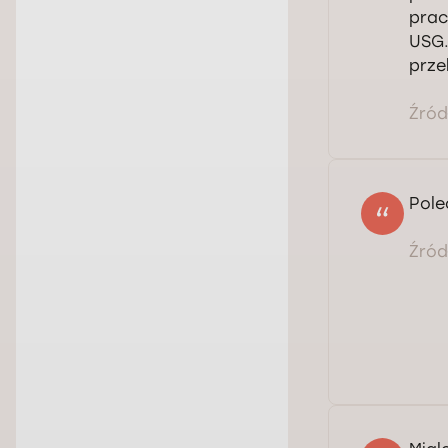
prac
USG.
prze
Źródł
Pole
Źródł