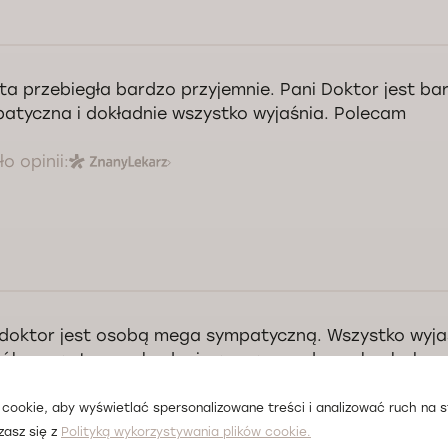
ta przebiegła bardzo przyjemnie. Pani Doktor jest ba
atyczna i dokładnie wszystko wyjaśnia. Polecam
o opinii:
doktor jest osobą mega sympatyczną. Wszystko wyja
ób, empatyczny, badanie przeprowadzone bezbolesne
ykane w tak delikatnej sprawie. Szczerze polecam P
cookie, aby wyświetlać spersonalizowane treści i analizować ruch na st
o opinii:
zasz się z
Polityką wykorzystywania plików cookie.