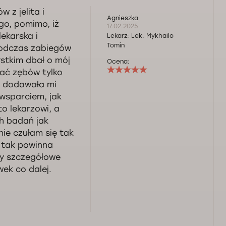
 z jelita i
Agnieszka
go, pomimo, iż
17.02.2025
lekarska i
Lekarz:
Lek. Mykhailo
Tomin
Podczas zabiegów
ystkim dbał o mój
Ocena:
kać zębów tylko
p dodawała mi
 wsparciem, jak
to lekarzowi, a
h badań jak
nie czułam się tak
 tak powinna
ty szczegółowe
ek co dalej.