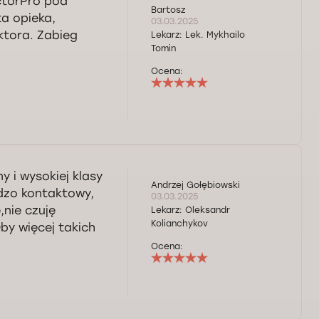
ctorPro pod
Bartosz
ta opieka,
03.03.2025
ktora. Zabieg
Lekarz:
Lek. Mykhailo
Tomin
Ocena:
 i wysokiej klasy
Andrzej Gołębiowski
rdzo kontaktowy,
03.03.2025
,nie czuję
Lekarz:
Oleksandr
Kolianchykov
y więcej takich
Ocena: