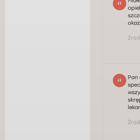
Miał
opie
szcz
okaz
Źródł
Pan 
spec
wszy
skrę
lekar
Źródł