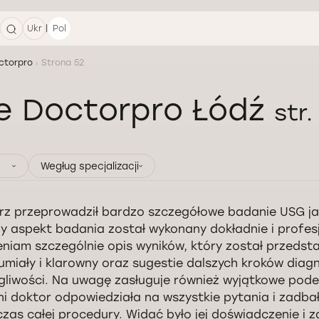
|
Ukr
Pol
ctorpro
Strona 52
ie Doctorpro Łódź
str.
Wegług specjalizacji
rz przeprowadził bardzo szczegółowe badanie USG ja
y aspekt badania został wykonany dokładnie i profesj
niam szczególnie opis wyników, który został przeds
umiały i klarowny oraz sugestie dalszych kroków diag
gliwości. Na uwagę zasługuje również wyjątkowe pode
ni doktor odpowiedziała na wszystkie pytania i zadba
zas całej procedury. Widać było jej doświadczenie i