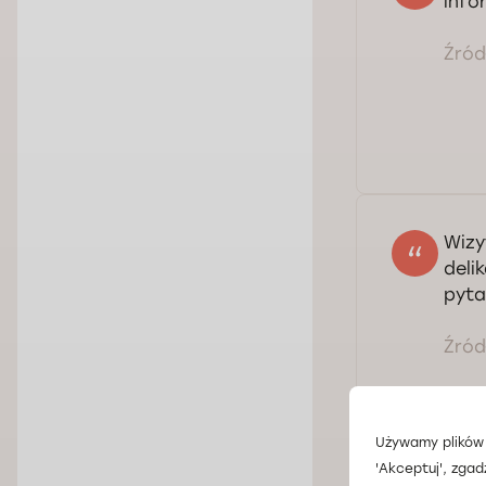
info
Źródł
Ser
Wizy
deli
pyta
Źródł
Używamy plików 
'Akceptuj', zgad