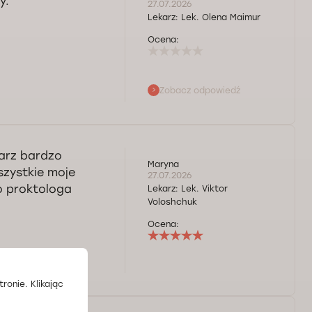
y.
27.07.2026
Lekarz:
Lek. Olena Maimur
Ocena:
Zobacz odpowiedź
arz bardzo
Maryna
szystkie moje
27.07.2026
o proktologa
Lekarz:
Lek. Viktor
Voloshchuk
Ocena:
ronie. Klikając