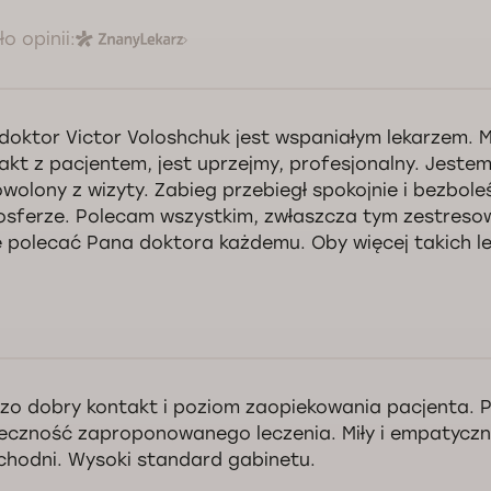
o opinii:
doktor Victor Voloshchuk jest wspaniałym lekarzem. 
akt z pacjentem, jest uprzejmy, profesjonalny. Jeste
wolony z wizyty. Zabieg przebiegł spokojnie i bezboleś
sferze. Polecam wszystkim, zwłaszcza tym zestreso
 polecać Pana doktora każdemu. Oby więcej takich le
zo dobry kontakt i poziom zaopiekowania pacjenta. P
eczność zaproponowanego leczenia. Miły i empatyczn
chodni. Wysoki standard gabinetu.