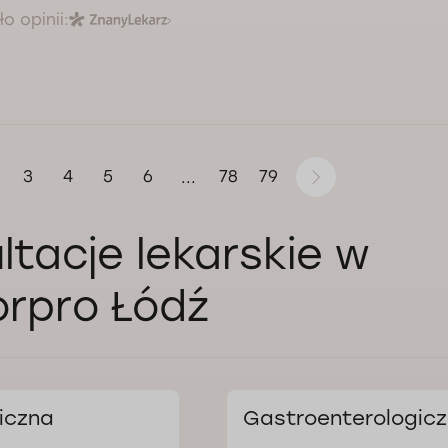
o opinii:
3
4
5
6
78
79
...
ltacje lekarskie w
rpro Łódź
iczna
Gastroenterologic