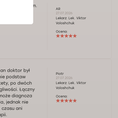
ozwiązał problem.
AR
27.07.2026
Lekarz:
Lek. Viktor
Voloshchuk
Ocena:
an doktor był
Piotr
enie podstaw
27.07.2026
tety, po dwóch
Lekarz:
Lek. Viktor
Voloshchuk
gliwości. Łączny
ć może diagnoza
Ocena:
ia, jednak nie
 czasu ani
pii.