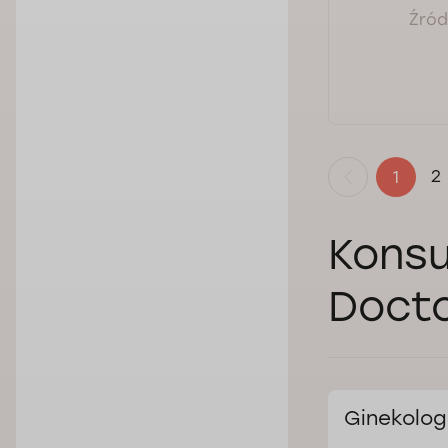
Źródł
2
1
Konsu
Docto
Ginekolog