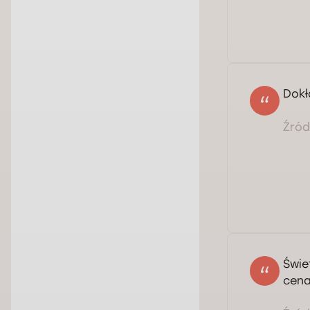
Dokł
Źródł
Świe
cena