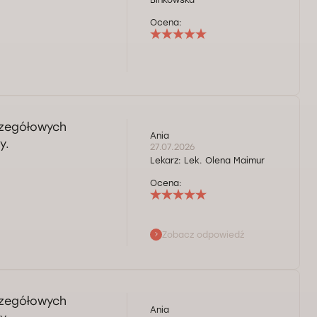
Binkowska
Ocena:
czegółowych
Ania
y.
27.07.2026
Lekarz:
Lek. Olena Maimur
Ocena:
Zobacz odpowiedź
czegółowych
Ania