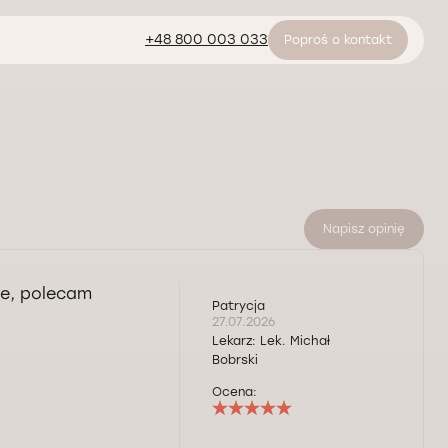
+48 800 003 033
Poproś o kontakt
Napisz opinię
ie, polecam
Patrycja
27.07.2026
Lekarz:
Lek. Michał
Bobrski
Ocena: