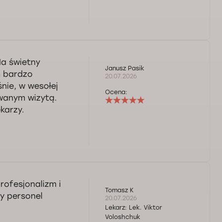
Ma świetny
Janusz Pasik
m bardzo
20.07.2026
nie, w wesołej
Ocena:
wanym wizytą.
karzy.
rofesjonalizm i
Tomasz K
y personel
20.07.2026
Lekarz:
Lek. Viktor
Voloshchuk