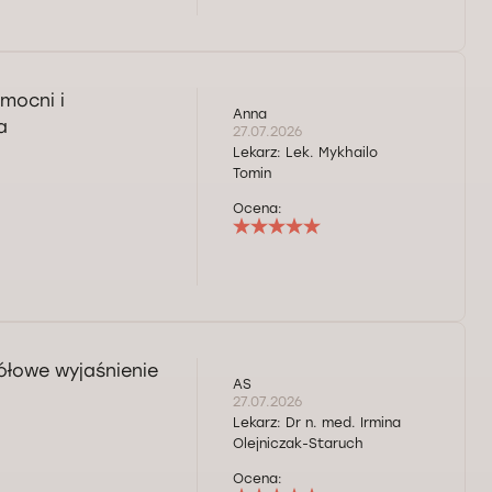
mocni i
Anna
a
27.07.2026
Lekarz:
Lek. Mykhailo
Tomin
Ocena:
ółowe wyjaśnienie
AS
27.07.2026
Lekarz:
Dr n. med. Irmina
Olejniczak-Staruch
Ocena: