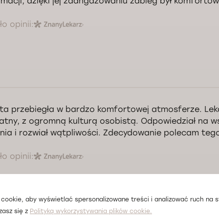
rmacji, dzięki jej zaangażowaniu zabieg był komfortow
o opinii:
decznie dziękuję, Pani Anno!
ta przebiegła w bardzo komfortowej atmosferze. Lek
Kontrola jakości świadczonych usług Doctorpro
katny, z ogromną kulturą osobistą. Odpowiedział na w
nia i rozwiał wątpliwości. Zdecydowanie polecam teg
o opinii:
cookie, aby wyświetlać spersonalizowane treści i analizować ruch na st
zasz się z
Polityką wykorzystywania plików cookie.