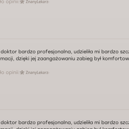
o opinii:
 doktor bardzo profesjonalna, udzieliła mi bardzo sz
rmacji, dzięki jej zaangażowaniu zabieg był komfortow
o opinii:
decznie dziękuję, Pani Anno!
 doktor bardzo profesjonalna, udzieliła mi bardzo sz
Kontrola jakości świadczonych usług Doctorpro