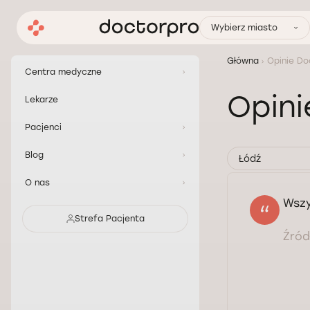
Wybierz miasto
Główna
Opinie Do
Centra medyczne
Opini
Lekarze
Pacjenci
Blog
Łódź
O nas
Wszy
Strefa Pacjenta
Źródł