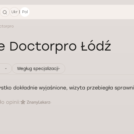
|
Ukr
Pol
ctorpro
e Doctorpro Łódź
Wegług specjalizacji
stko dokładnie wyjaśnione, wizyta przebiegła sprawn
o opinii: