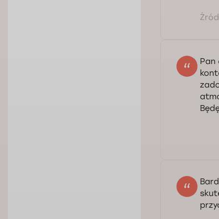
Źródł
Pan 
kont
zado
atmo
Będę
Bard
skut
przy