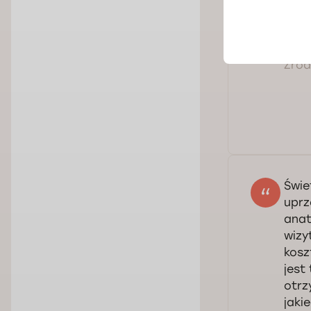
Bard
Szcz
Źródł
Świe
uprz
anat
wizy
kosz
jest
otrz
jaki