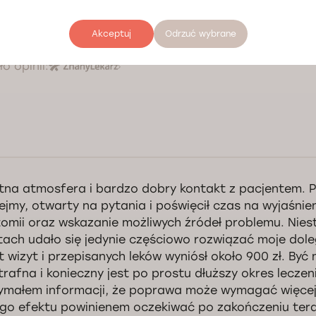
zo przyjemny lekarz, rozładował atmosferę, szybko r
egółowo wszystko wyjaśnił.
Akceptuj
Odrzuć wybrane
o opinii:
tna atmosfera i bardzo dobry kontakt z pacjentem. P
ejmy, otwarty na pytania i poświęcił czas na wyjaśni
omii oraz wskazanie możliwych źródeł problemu. Nies
tach udało się jedynie częściowo rozwiązać moje dole
t wizyt i przepisanych leków wyniósł około 900 zł. By
 trafna i konieczny jest po prostu dłuższy okres leczen
ymałem informacji, że poprawa może wymagać więcej
ego efektu powinienem oczekiwać po zakończeniu tera