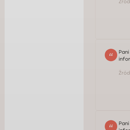
Źródł
Pani
info
Źródł
Ser
Pani