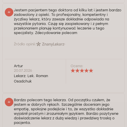
Jestem pacjentem tego doktora od kilku lat i jestem bardzo
zadowolony z opieki. To profesjonalny, kompetentny i
życzliwy lekarz, który zawsze dokładnie odpowiada na
wszystkie pytania. Czuję się zaopiekowany i z pełnym
przekonaniem planuję kontynuować leczenie u tego
specjalisty. Zdecydowanie polecam
Źródło opinii:
Artur
Ocena:
20.07.2026
Lekarz:
Lek. Roman
Osadchuk
Bardzo polecam tego lekarza. Od początku czułem, że
jestem w dobrych rękach. Szczególnie doceniam jego
empatię, spokojne podejście i to, że wszystko dokładnie
wyjaśnił prostym i zrozumiałym językiem. Bardzo pozytywne
doświadczenie lekarz z dużą wiedzą i prawdziwą troską o
pacjenta.