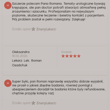
Szczerze polecam Pana Romana. Tematy urologiczne bywają
krępujące, ale pan doctor potrafi stworzyć atmosferę pełną
zrozumienia i szacunku. Profesjonalizm na najwyższym
poziomie, skuteczne leczenie i świetny kontakt z pacjentem.
Mój problem został w pełni rozwiązany. Dziękuję!
Źródło opinii:
Oleksandra
Ocena:
18.06.2026
Lekarz:
Lek. Roman
Osadchuk
Super było, pan Roman naprawdę wszystko dobrze wyjaśnił,
nie prosił o jakieś zbędne badania, również pomógł z
ubezpieczeniem doradził te badania które byly refundowane,
chętnie przyjdę kolejny raz)
Źródło opinii: