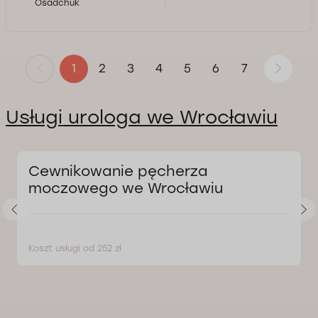
Osadchuk
2
3
4
5
6
7
1
Usługi urologa we Wrocławiu
Cewnikowanie pęcherza
moczowego we Wrocławiu
Koszt usługi od 252 zł