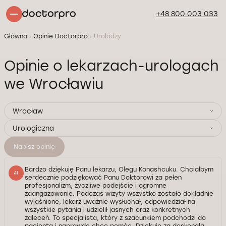
+48 800 003 033
Główna
Opinie Doctorpro
Urolodzy
Opinie o lekarzach-urologach
we Wrocławiu
Wrocław
Urologiczna
Napisz opinię
Bardzo dziękuję Panu lekarzu, Olegu Konashcuku. Chciałbym
serdecznie podziękować Panu Doktorowi za pełen
profesjonalizm, życzliwe podejście i ogromne
zaangażowanie. Podczas wizyty wszystko zostało dokładnie
wyjaśnione, lekarz uważnie wysłuchał, odpowiedział na
wszystkie pytania i udzielił jasnych oraz konkretnych
zaleceń. To specjalista, który z szacunkiem podchodzi do
pacjenta i naprawdę chce pomóc. Dziękuję za doskonałą