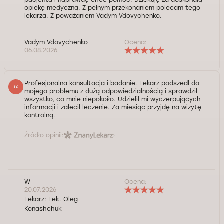
opiekę medyczną. Z pełnym przekonaniem polecam tego
lekarza. Z poważaniem Vadym Vdovychenko.
Vadym Vdovychenko
Ocena:
06.08.2026
Profesjonalna konsultacja i badanie. Lekarz podszedł do
mojego problemu z dużą odpowiedzialnością i sprawdził
wszystko, co mnie niepokoiło. Udzielił mi wyczerpujących
informacji i zalecił leczenie. Za miesiąc przyjdę na wizytę
kontrolną.
Źródło opinii:
W
Ocena:
20.07.2026
Lekarz:
Lek. Oleg
Konashchuk