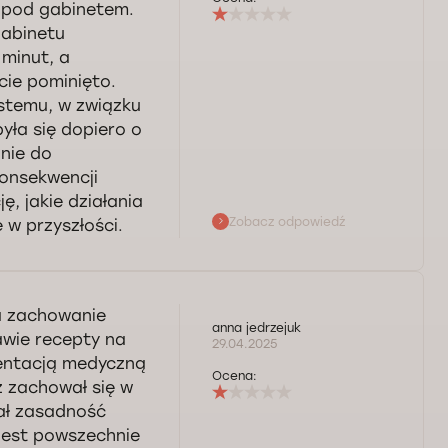
e pod gabinetem.
gabinetu
 minut, a
cie pominięto.
stemu, w związku
yła się dopiero o
 nie do
konsekwencji
, jakie działania
Zobacz odpowiedź
 w przyszłości.
opinii. Ubolawamy
alizowaliśmy
a zachowanie
 rozmowie
anna jedrzejuk
awie recepty na
ponownie. Życzymy
29.04.2025
mentacją medyczną
Ocena:
z zachował się w
wał zasadność
 jest powszechnie