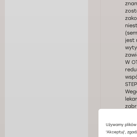
znan
zost
zako
nies
(sem
jest
wyty
zawi
W OT
redu
wspó
STEP
Wego
leka
zabr
Med.
Over
Używamy plików 
spos
'Akceptuj', zgad
Naty