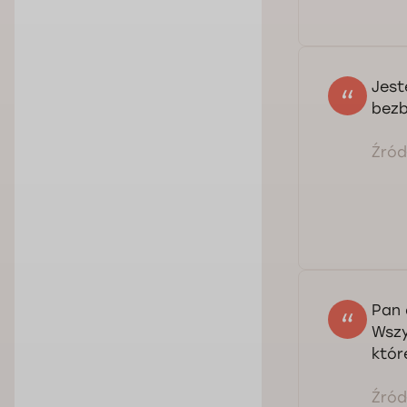
Jest
bezb
Źródł
Pan 
Wszy
któr
Źródł