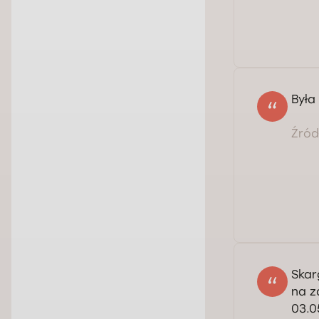
Była
Źródł
Skar
na z
03.0