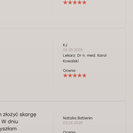
KJ
06.05.2025
Lekarz:
Dr n. med. Karol
Kowalski
Ocena:
m złożyć skargę
Natalia Batienin
 W dniu
03.05.2025
zyszłam
Ocena: