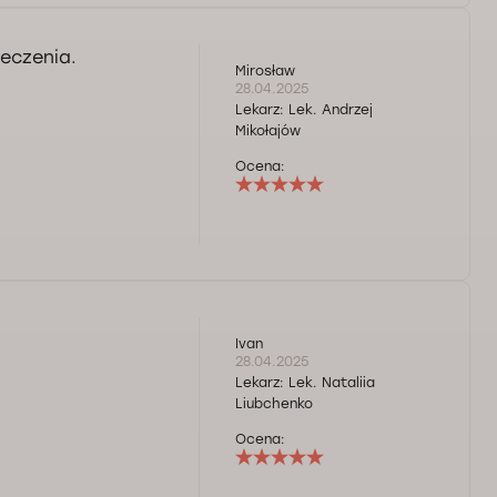
leczenia.
Mirosław
28.04.2025
Lekarz:
Lek. Andrzej
Mikołajów
Ocena:
Ivan
28.04.2025
Lekarz:
Lek. Nataliia
Liubchenko
Ocena: