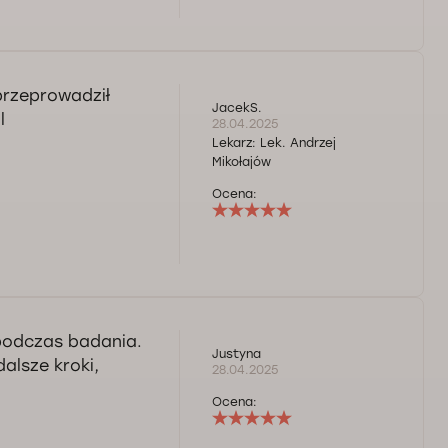
przeprowadził
JacekS.
l
28.04.2025
Lekarz:
Lek. Andrzej
Mikołajów
Ocena:
 podczas badania.
Justyna
alsze kroki,
28.04.2025
Ocena: