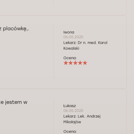
 placówkę,.
Iwona
06.05.2025
Lekarz:
Dr n. med. Karol
Kowalski
Ocena:
że jestem w
Łukasz
06.05.2025
Lekarz:
Lek. Andrzej
Mikołajów
Ocena: