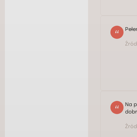
Pełe
Źródł
Na p
dobr
Źródł