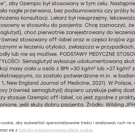
e”, aby Ozempic był stosowany w tym celu. Następn
ała nagłe przerwana, bez podsumowania czy próby 
ńczenia konsultacji. Lekarz był nieuprzejmy, lekceważ
tosowny w stosunku do pacjenta. Chcę zaznaczyć, że
aglutyd), choć pierwotnie zarejestrowany do leczenia
 również stosowany off-label oraz w części krajów zgo
cznymi w leczeniu otyłości, zwłaszcza w przypadkach
odły lub nie są możliwe. PODSTAWY MEDYCZNE STOS
YŁOŚCI: Semaglutyd wykazuje udokumentowaną sku
kcji masy ciała u osób z BMI >30 kg/m² lub >27 kg/m²
łistniejącymi, co zostało potwierdzone m.in. w badan
 1, New England Journal of Medicine, 2021). W Polsce,
vy (również semaglutyd) dopiero uzyskuje pełną dost
rzy stosuje Ozempic off-label, co jest zgodne z praktyk
onione, jeśli służy dobru pacjenta. Źródło: Wilding JPH 
 2021;384:989–1002 – „Once-Weekly Semaglutide in Ad
weight or Obesity” W związku z powyższym żądam: Pr
cookie, aby wyświetlać spersonalizowane treści i analizować ruch na st
ób prowadzenia rozmowy i traktowanie mnie w sposó
zasz się z
Polityką wykorzystywania plików cookie.
chmiastowej kontynuacji wystawienia recepty zgodni