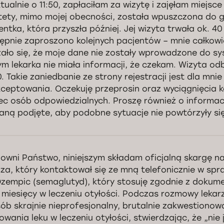
tualnie o 11:50, zapłaciłam za wizytę i zajęłam miejsc
tety, mimo mojej obecności, została wpuszczona do 
entka, która przyszła później. Jej wizyta trwała ok. 40
ępnie zaproszono kolejnych pacjentów – mnie całkowi
ało się, że moje dane nie zostały wprowadzone do sy
ym lekarka nie miała informacji, że czekam. Wizyta odb
0. Takie zaniedbanie ze strony rejestracji jest dla mnie
ceptowania. Oczekuję przeprosin oraz wyciągnięcia 
c osób odpowiedzialnych. Proszę również o informację
aną podjęte, aby podobne sytuacje nie powtórzyły się
nowna Pani Natalio, dziękujemy za wybór naszej kliniki i pozostawienie 
 zaistniałą sytuacją i przepraszamy za powstałe niedogodności. Przean
owni Państwo, niniejszym składam oficjalną skargę n
ystkie informacje, szczegółowe wyjaśnienia zostały Pani przekazane w
rza, który kontaktował się ze mną telefonicznie w spr
efonicznej. W razie potrzeby pozostajemy do dyspozycji i zapraszamy 
o zdrowia.
Ozempic (semaglutyd), który stosuję zgodnie z doku
 miesięcy w leczeniu otyłości. Podczas rozmowy lekar
Kontrola jakości świadczonych usług Doctorpro
ób skrajnie nieprofesjonalny, brutalnie zakwestiono
owania leku w leczeniu otyłości, stwierdzając, że „nie