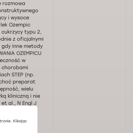
ie rozmowa
konstruktywnego
ący i wysoce
 lek Ozempic
 cukrzycy typu 2,
dnie z oficjalnymi
, gdy inne metody
OWANIA OZEMPICU
teczność w
 z chorobami
iach STEP (np.
 choć preparat
ępność, wielu
ą kliniczną i nie
et al., N Engl J
ults with
zeprosin za
ronie. Klikając
b poniżający.
e z