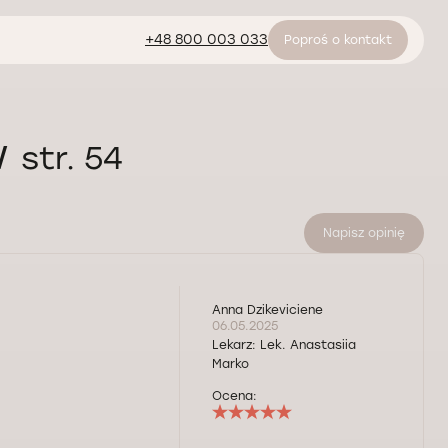
+48 800 003 033
Poproś o kontakt
w
str. 54
Napisz opinię
Anna Dzikeviciene
06.05.2025
Lekarz:
Lek. Anastasiia
Marko
Ocena: