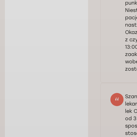
punk
Nies
pacj
nast
Okaz
z cz
13:0
zaak
wobe
zost
Sza
nad
Szan
wsz
leka
tel
duż
lek 
od 3
spos
stos