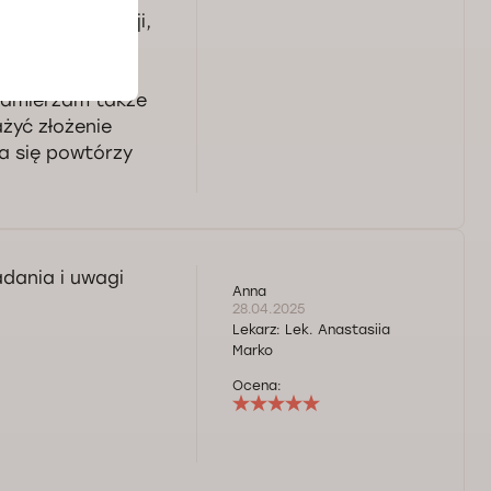
any. Informacji,
 W przypadku
h konsultacji,
Zamierzam także
żyć złożenie
ja się powtórzy
dania i uwagi
Anna
28.04.2025
Lekarz:
Lek. Anastasiia
Marko
Ocena: