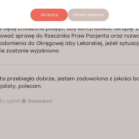
chczasowym planem leczenia, który jest udokumentow
e zostaną podjęte kroki dyscyplinarne wobec lekarza.
Akceptuj
Odrzuć wybrane
zego odmówienia leczenia – zwrotu kosztów prywatnyc
e będę zmuszona podjąć, aby kontynuować terapię. 
rować sprawę do Rzecznika Praw Pacjenta oraz rozwa
adomienia do Okręgowej Izby Lekarskiej, jeżeli sytuac
nie zostanie wyjaśniona.
ta przebiegła dobrze, jestem zadowolona z jakości ba
jalisty, polecam.
o opinii: