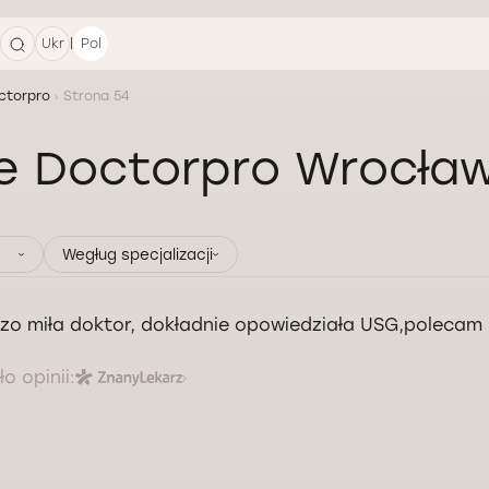
|
Ukr
Pol
ctorpro
Strona 54
ie Doctorpro Wrocła
Wegług specjalizacji
zo miła doktor, dokładnie opowiedziała USG,polecam
o opinii: