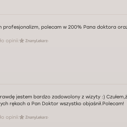
n profesjonalizm, polecam w 200% Pana doktora oraz
o opinii:
rawdę jestem bardzo zadowolony z wizyty :) Czułem,
ych rękach a Pan Doktor wszystko objaśnił.Polecam!
o opinii: