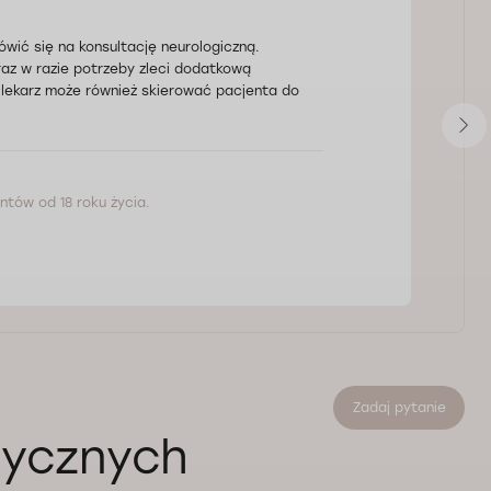
wić się na konsultację neurologiczną.
raz w razie potrzeby zleci dodatkową
, lekarz może również skierować pacjenta do
ntów od 18 roku życia.
Zadaj pytanie
ycznych