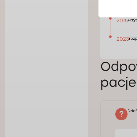
1998
Szpit
2015
Przy
2023
roz
Odpow
pacj
lizowana w odcinku szyjnym kręgosłupa.
Dzie
i (choć rzadkimi) bólami głowy. Mam pytanie: