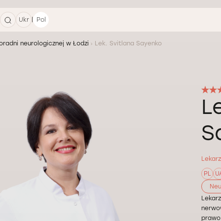
|
Ukr
Pol
oradni neurologicznej w Łodzi
Lek. Svitlana Sayenko
L
S
Lekarz
PL
U
Neu
Lekarz
nerwow
prawo