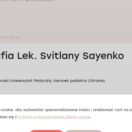
tkie opinie
fia Lek. Svitlany Sayenko
roski Uniwersytet Medyczny, kierunek pediatria (Ukraina).
ecki Uniwersytet Medyczny, specjalizacja w zakresie pediatrii (Ukraina).
cookie, aby wyświetlać spersonalizowane treści i analizować ruch na st
ecki Uniwersytet Medyczny, specjalizacja w zakresie neurologii (Ukraina)
zasz się z
Polityką wykorzystywania plików cookie.