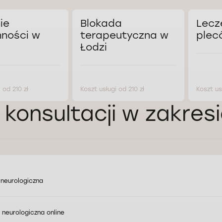
ie
Blokada
Lecz
ności w
terapeutyczna w
plec
Łodzi
 od 210 zł
Koszt usługi od 210 zł
Koszt us
 konsultacji w zakres
 neurologiczna
 neurologiczna online