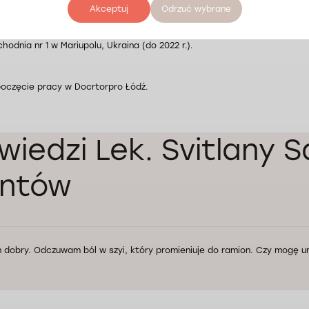
al MSW w Mariupolu, Ukraina (do 2015 r.).
Akceptuj
Odrzuć wybrane
chodnia nr 1 w Mariupolu, Ukraina (do 2022 r.).
poczęcie pracy w Docrtorpro Łódź.
iedzi Lek. Svitlany 
entów
ń dobry. Odczuwam ból w szyi, który promieniuje do ramion. Czy mogę u