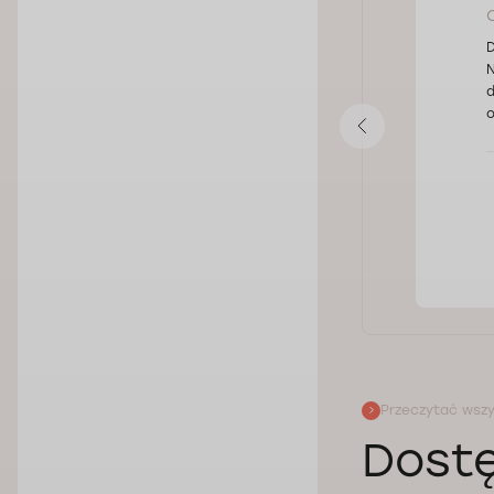
D
N
uciskiem węzłów nerwowych lub
d
o prowadzić do słabego krążenia
o
łowy o różnym nasileniu. Z
 co również może prowadzić do
 życia.
Przeczytać wszy
Dost