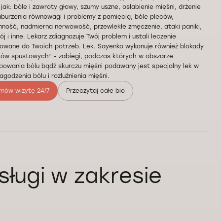
 jak: bóle i zawroty głowy, szumy uszne, osłabienie mięśni, drżenie
aburzenia równowagi i problemy z pamięcią, bóle pleców,
ność, nadmierna nerwowość, przewlekłe zmęczenie, ataki paniki,
ój i inne. Lekarz zdiagnozuje Twój problem i ustali leczenie
owane do Twoich potrzeb. Lek. Sayenko wykonuje również blokady
tów spustowych” - zabiegi, podczas których w obszarze
owania bólu bądź skurczu mięśni podawany jest specjalny lek w
łagodzenia bólu i rozluźnienia mięśni.
mów wizytę 24/7
Przeczytaj całe bio
sługi w zakresie