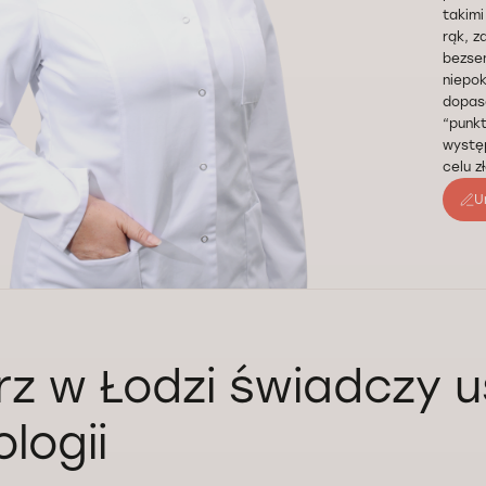
takimi
rąk, z
bezsen
niepok
dopas
“punk
występ
celu z
U
rz w Łodzi świadczy u
logii