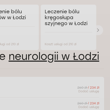
enie bólu
Leczenie bólu
Le
ów w Łodzi
kręgosłupa
Al
szyjnego w Łodzi
Ło
ługi od 210 zł
Koszt usługi od 210 zł
Koszt
ie
neurologii w Łodzi
260 zł
/ 234 zł
Dodać usługę
260 zł
/ 234 zł
Dodać usługę