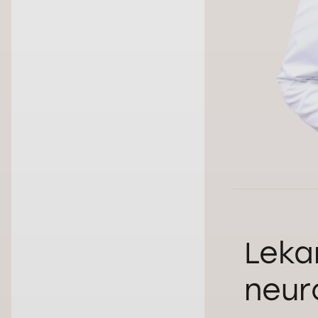
Leka
neuro