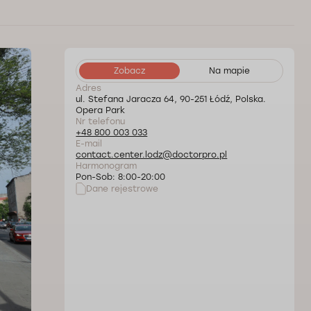
Zobacz
Na mapie
Adres
ul. Stefana Jaracza 64, 90-251 Łódź, Polska.
Opera Park
Nr telefonu
+48 800 003 033
E-mail
contact.center.lodz@doctorpro.pl
Harmonogram
Pon-Sob: 8:00-20:00
Dane rejestrowe