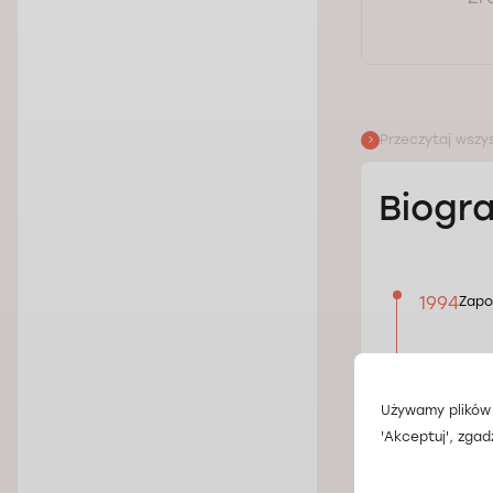
Przeczytaj wszys
Biogra
1994
Zapo
1996
Doni
Używamy plików 
1998
Doni
'Akceptuj', zgad