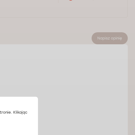
Napisz opinię
ronie. Klikając
.