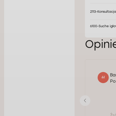
2113-Konsultacj
6100-Suche igło
Opini
Ba
DW.
Po
04.03.2024
Ocena:
Pokaż opinię
Źr