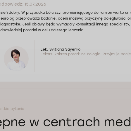
Odpowiedź: 15.07.2026
zień dobry. W przypadku bólu szyi promieniującego do ramion warto umó
eurolog przeprowadzi badanie, oceni możliwą przyczynę dolegliwości o
iagnostykę. Jeśli objawy będą wymagały konsultacji innego specjalisty
dpowiedniej poradni w celu dalszego leczenia.
Lek. Svitlana Sayenko
Lekarz. Zakres porad: neurologia. Przyjmuje pacje
stkie pytania
ępne w centrach med