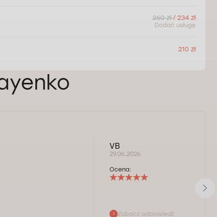
260 zł
/ 234 zł
Dodać usługę
210 zł
Sayenko
VB
29.06.2026
Ocena:
Zobacz odpowiedź