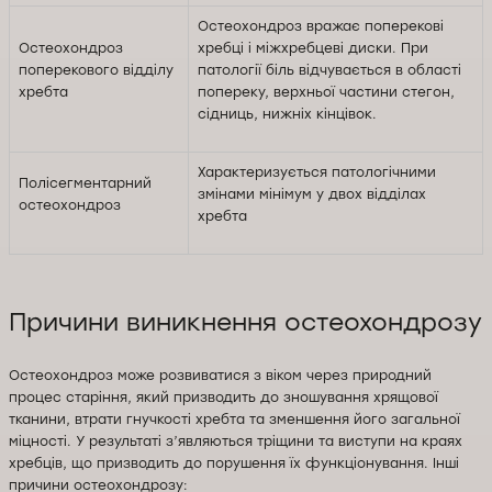
Остеохондроз вражає поперекові
Остеохондроз
хребці і міжхребцеві диски. При
поперекового відділу
патології біль відчувається в області
хребта
попереку, верхньої частини стегон,
сідниць, нижніх кінцівок.
Характеризується патологічними
Полісегментарний
змінами мінімум у двох відділах
остеохондроз
хребта
Причини виникнення остеохондрозу
Остеохондроз може розвиватися з віком через природний
процес старіння, який призводить до зношування хрящової
тканини, втрати гнучкості хребта та зменшення його загальної
міцності. У результаті з’являються тріщини та виступи на краях
хребців, що призводить до порушення їх функціонування. Інші
причини остеохондрозу: