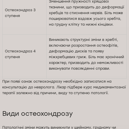
Зменшення пружності хрящової
тканини, що призводить до деформації
Остеохондроз 3
хребців та стиснення нервів. Біль може
ступеня
поширюватися вздовж усього хребта,
на грудну клітку та нижні кінцівки.
Виникають структурні зміни в хребті,
включаючи розростання остеофітів,
Остеохондроз 4
деформацію дисків та появу
ступеня
міжхребцевих гриж. Біль має хронічний
характер, призводить до неможливості
виконувати повсякденні справи.
При появі ознак остеохондрозу необхідно записатися на
консультацію до невролога. Лікар підбере курс медикаментозної
терапії залежно від причини, виду та ступеню патології.
Види остеохондрозу
Патологічні зміни можуть виникнути у шийному, грудному чи