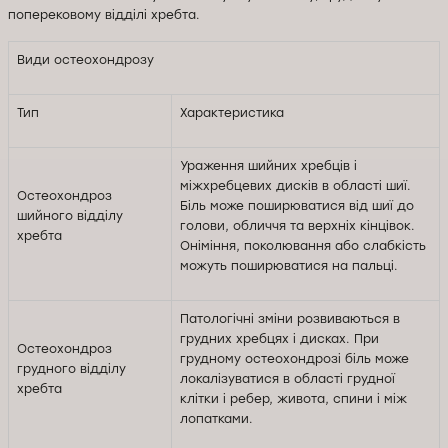
поперековому відділі хребта.
Види остеохондрозу
Тип
Характеристика
Ураження шийних хребців і
міжхребцевих дисків в області шиї.
Остеохондроз
Біль може поширюватися від шиї до
шийного відділу
голови, обличчя та верхніх кінцівок.
хребта
Оніміння, поколювання або слабкість
можуть поширюватися на пальці.
Патологічні зміни розвиваються в
грудних хребцях і дисках. При
Остеохондроз
грудному остеохондрозі біль може
грудного відділу
локалізуватися в області грудної
хребта
клітки і ребер, живота, спини і між
лопатками.