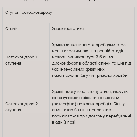
Ступені остеохондрозу
Стадія
Характеристика
Хрящова тканина між хребцями стає
менш еластичною. На ранній стадії
Остеохондроз 1
можуть виникати тупий біль та
ступеня
дискомфорт в області спини та шиї під
час інтенсивних фізичних
навантажень, бігу чи тривалої ходьби.
Хрящі поступово зношуються, можуть
формуватися тріщини та виступи
Остеохондроз 2
(остеофіти) на краях хребців. Біль у
ступеня
спині стає більш інтенсивним,
посилюється при довгому перебуванні
в одній позі.