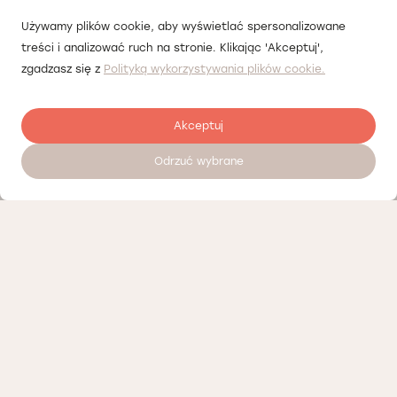
Używamy plików cookie, aby wyświetlać spersonalizowane
treści i analizować ruch na stronie. Klikając 'Akceptuj',
zgadzasz się z
Polityką wykorzystywania plików cookie.
Akceptuj
Odrzuć wybrane
Записатися на прийом 24/7
Прайсліст
Наші партнери
Політика конфіденційності
Політика Cookies
Доступні вакансії