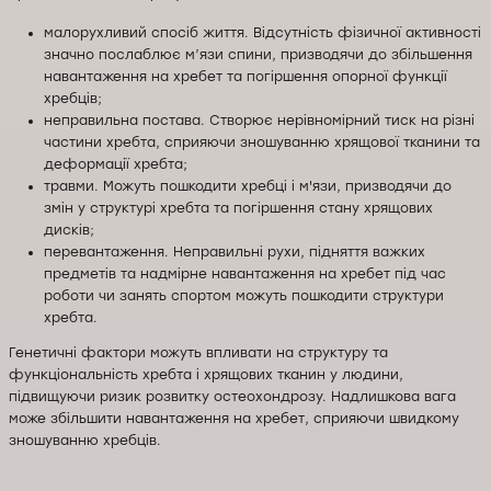
малорухливий спосіб життя. Відсутність фізичної активності
значно послаблює м’язи спини, призводячи до збільшення
навантаження на хребет та погіршення опорної функції
хребців;
неправильна постава. Створює нерівномірний тиск на різні
частини хребта, сприяючи зношуванню хрящової тканини та
деформації хребта;
травми. Можуть пошкодити хребці і м'язи, призводячи до
змін у структурі хребта та погіршення стану хрящових
дисків;
перевантаження. Неправильні рухи, підняття важких
предметів та надмірне навантаження на хребет під час
роботи чи занять спортом можуть пошкодити структури
хребта.
Генетичні фактори можуть впливати на структуру та
функціональність хребта і хрящових тканин у людини,
підвищуючи ризик розвитку остеохондрозу. Надлишкова вага
може збільшити навантаження на хребет, сприяючи швидкому
зношуванню хребців.