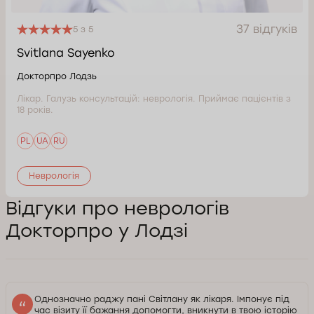
37 відгуків
5 з 5
Svitlana Sayenko
Докторпро Лодзь
Лікар. Галузь консультацій: неврологія. Приймає пацієнтів з
18 років.
PL
UA
RU
Неврологія
Відгуки про неврологів
Докторпро у Лодзі
Однозначно раджу пані Світлану як лікаря. Імпонує під
час візиту її бажання допомогти, вникнути в твою історію