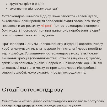
хруст чи тріск в спині;
зменшення діапазону руху шиї.
Остеохондроз шийного відділу може стискати нервові вузли,
викликаючи розширення та запалення судин головного мозку,
призводячи до розвитку
мігрені
. При остеохондрозі попереку
болі можуть посилюватися при тривалому перебуванні в одній
позі та піднятті важких предметів.
При неправильному чи несвоєчасному лікуванні остеохондрозу
хребта можуть виникнути неврологічні патології через постійне
тертя хребців. Ускладнення остеохондрозу можуть включати
зміщення хребців (спондилолістез), стеноз (звуження) хребта,
грижі міжхребцевих дисків. Подразнення нервових корінців, які
виходять зі спинного мозку та проходять через міжхребцеві
отвори в хребті, може викликати розвиток радикуліту.
Стадії остеохондрозу
Симптоми міжхребцевого остеохондрозу наростають поступово
залежно від ступеня дегенеративних змін у хребті.