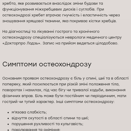
хребта, яке розвивається внаслідок зміни будови та
функціонування міжхребцевих дисків і суглобів. При
остеохондрозі хребет втрачає гнучкість і еластичність через
зношування хрящової тканини, яка покриває кістки хребців.
На діагностиці та лікуванні гострого та хронічного
остеохондрозу спеціалізуються неврологи медичного центру
«Докторпро Лодзь». Запис на прийом ведеться цілодобово.
Симптоми остеохондрозу
Основним проявом остеохондрозу є біль у спині, шиї та в області
попереку, який посилюється при різкій зміні положення тіла,
поворотах і нахилах, під час бігу чи тривалої ходьби, виконання
фізичних вправ. Біль може бути постійним чи періодичним, мати
гострий чи тупий характер. Інші симптоми остеохондрозу:
м'язова слабкість;
відчуття скутості в області спини та шиї;
порушення рухливості та кульгавість;
поколювання та оніміння;