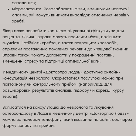
запалення);
міорелаксанти. Розслаблюють м'язи, зменшуючи напругу і
спазми, які можуть виникати внаслідок стиснення нервів у
хребті.
Лікар може розробити комплекс лікувальної фізкультури для
пацієнта. Фізичні вправи можуть посилити м'язи, поліпшити
гнучкість і стійкість хребта, а також покращити кровообіг,
сприяючи постачанню поживних речовин до хрящової тканини.
Вправи також можуть допомогти у покращенні постави,
зменшенні стресу та підтримці оптимальної ваги.
У медичному центрі «Докторпро Лодзь» доступна онлайн-
консультація невролога. Скористатися послугою можна при
повторному чи контрольному прийомі (наприклад, для
розшифровки результатів аналізів, підбору чи корекції курсу
терапії).
Записатися на консультацію до невролога та лікування
остеохондрозу в Лодзі в медичному центрі «Докторпро Лодзь»
можна за номером телефону, який вказаний на сайті, або через
форму запису на прийом.