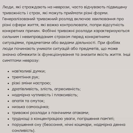
Люди, які страждають на неврози, часто відчувають підвищену
тривожність і страх, які можуть приймати різні форми.
Генералізований тривожний розлад включає хвилювання про
різні сфери життя, які важко контролювати, попри відсутність
конкретних причин. Фобічні тривожні розлади характеризуються
сильним і невиправданим страхом перед конкретними
ситуаціями, предметами або видами діяльності. При фобіях
люди починають уникати ситуацій або предметів, що може
значно обмежити їх функціонування та знизити якість життя. Інші
симптоми неврозу:
нав'язливі думки;
тремтіння рук;
різкі зміни настрою;
дратівливість, злість, агресивність;
надмірна чутливість і плаксивість;
апатія та смуток;
низька самооцінка;
тривожні розлади з панічними атаками;
труднощі з концентрацією уваги, погіршення пам'яті;
порушення сну (безсоння, нічні кошмари, надмірна денна
сонливість).