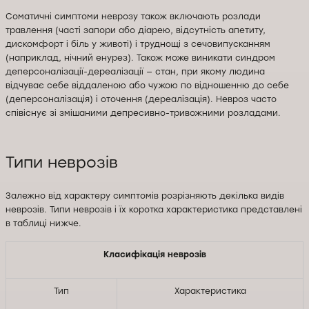
Соматичні симптоми неврозу також включають розлади
травлення (часті запори або діарею, відсутність апетиту,
дискомфорт і біль у животі) і труднощі з сечовипусканням
(наприклад, нічний енурез). Також може виникати синдром
деперсоналізації-дереалізації — стан, при якому людина
відчуває себе віддаленою або чужою по відношенню до себе
(деперсоналізація) і оточення (дереалізація). Невроз часто
співіснує зі змішаними депресивно-тривожними розладами.
Типи неврозів
Залежно від характеру симптомів розрізняють декілька видів
неврозів. Типи неврозів і їх коротка характеристика представлені
в таблиці нижче.
Класифікація неврозів
Тип
Характеристика