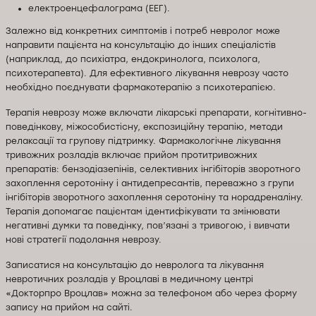
електроенцефалограма (ЕЕГ).
Залежно від конкретних симптомів і потреб невролог може
направити пацієнта на консультацію до інших спеціалістів
(наприклад, до психіатра, ендокринолога, психолога,
психотерапевта). Для ефективного лікування неврозу часто
необхідно поєднувати фармакотерапію з психотерапією.
Терапія неврозу може включати лікарські препарати, когнітивно-
поведінкову, міжособистісну, експозиційну терапію, методи
релаксації та групову підтримку. Фармакологічне лікування
тривожних розладів включає прийом протитривожних
препаратів: бензодіазепінів, селективних інгібіторів зворотного
захоплення серотоніну і антидепресантів, переважно з групи
інгібіторів зворотного захоплення серотоніну та норадреналіну.
Терапія допомагає пацієнтам ідентифікувати та змінювати
негативні думки та поведінку, пов’язані з тривогою, і вивчати
нові стратегії подолання неврозу.
Записатися на консультацію до невролога та лікування
невротичних розладів у Вроцлаві в медичному центрі
«Докторпро Вроцлав» можна за телефоном або через форму
запису на прийом на сайті.