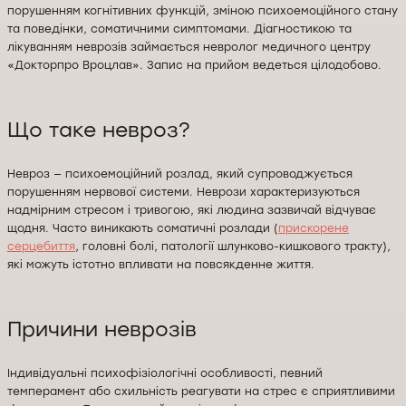
порушенням когнітивних функцій, зміною психоемоційного стану
та поведінки, соматичними симптомами. Діагностикою та
лікуванням неврозів займається невролог медичного центру
«Докторпро Вроцлав». Запис на прийом ведеться цілодобово.
Що таке невроз?
Невроз — психоемоційний розлад, який супроводжується
порушенням нервової системи. Неврози характеризуються
надмірним стресом і тривогою, які людина зазвичай відчуває
щодня. Часто виникають соматичні розлади (
прискорене
серцебиття
, головні болі, патології шлунково-кишкового тракту),
які можуть істотно впливати на повсякденне життя.
Причини неврозів
Індивідуальні психофізіологічні особливості, певний
темперамент або схильність реагувати на стрес є сприятливими