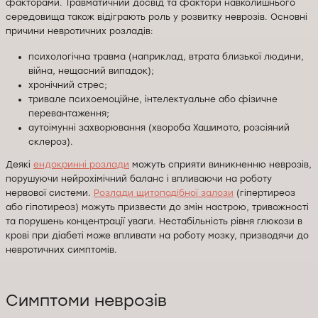
факторами. Травматичний досвід та фактори навколишнього
середовища також відіграють роль у розвитку неврозів. Основні
причини невротичних розладів:
психологічна травма (наприклад, втрата близької людини,
війна, нещасний випадок);
хронічний стрес;
тривале психоемоційне, інтелектуальне або фізичне
перевантаження;
аутоімунні захворювання (хвороба Хашимото, розсіяний
склероз).
Деякі
ендокринні розлади
можуть сприяти виникненню неврозів,
порушуючи нейрохімічний баланс і впливаючи на роботу
нервової системи.
Розлади щитоподібної залози
(гіпертиреоз
або гіпотиреоз) можуть призвести до змін настрою, тривожності
та порушень концентрації уваги. Нестабільність рівня глюкози в
крові при діабеті може впливати на роботу мозку, призводячи до
невротичних симптомів.
Симптоми неврозів