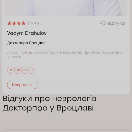
43 відгука
4.9 з 5
Vadym Drahulov
Докторпро Вроцлав
Лікар. Галузь консультацій: неврологія. Приймає пацієнтів з
18 років.
PL
UA
RU
ES
Неврологія
Відгуки про неврологів
Докторпро у Вроцлаві