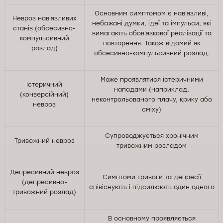
Основним симптомом є нав'язливі,
Невроз нав'язливих
небажані думки, ідеї та імпульси, які
станів (обсесивно-
вимагають обов'язкової реалізації та
компульсивний
повторення. Також відомий як
розлад)
обсесивно-компульсивний розлад.
Може проявлятися істеричними
Істеричний
нападами (наприклад,
(конверсійний)
неконтрольованого плачу, крику або
невроз
сміху)
Супроводжується хронічним
Тривожний невроз
тривожним розладом
Депресивний невроз
Симптоми тривоги та депресії
(депресивно-
співіснують і підсилюють один одного
тривожний розлад)
В основному проявляється