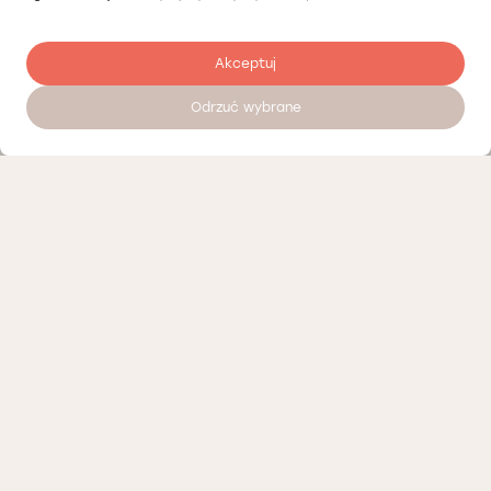
Akceptuj
Odrzuć wybrane
Zostaw opinię
Nasi partnerzy
Polityka prywatności
Polityka Cookies
Informacje o naszej działalności
Oferty pracy
Regulamin porad telemedycznych Łódź