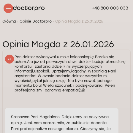
+48 800 003 033
Główna
Opinie Doctorpro
Opinia Magda z 26.01.2026
Opinia Magda z 26.01.2026
Pan doktor wykonywał u mnie kolonoskopię.Bardzo się
bałam.Ale już od pierwszych chwil doktor buduje atmosferę
komfortu i zaufania.Udzielilł mi wyczerpujących
informacji,uspokoił. Uprzejmny,łagodny. Wspaniałą Pani
asystentka! W czasie badania,doktor wszystko mi
wyjaśniał,pytał jak się czuję. Nie było nawet jednego
momentu bólu! Wielki szacunek i podziękowania. Pełen
profesjonalizm i ogromną empatia🙂🤗
Szanowna Pani Magdaleno, Dziękujemy za pozytywną
opinię. Jest nam bardzo miło, że publicznie doceniła
Pani profesjonalizm naszego lekarza. Cieszymy się, że