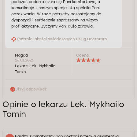
podczas badania czuła się Pani komfortowo, a
komunikacja z naszym specjalistą spełniła Pani
oczekiwania. W razie potrzeby pozostajemy do
dyspozycji i serdecznie zapraszamy na wizyty
profilaktyczne. Życzymy Pani dużo zdrowia.
Kontrola jakości świadczonych usług Doctorpro
Magda
Ocena:
26.01.2026
Lekarz:
Lek. Mykhailo
Tomin
Ukryj odpowiedź
Opinie o lekarzu Lek. Mykhailo
Tomin
Bardzo sympatyczny pan doktor i przemiła asystentka.