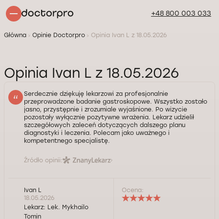
+48 800 003 033
Główna
Opinie Doctorpro
Opinia Ivan L z 18.05.2026
Opinia Ivan L z 18.05.2026
Serdecznie dziękuję lekarzowi za profesjonalnie
przeprowadzone badanie gastroskopowe. Wszystko zostało
jasno, przystępnie i zrozumiale wyjaśnione. Po wizycie
pozostały wyłącznie pozytywne wrażenia. Lekarz udzielił
szczegółowych zaleceń dotyczących dalszego planu
diagnostyki i leczenia. Polecam jako uważnego i
kompetentnego specjalistę.
Źródło opinii:
Ivan L
Ocena:
18.05.2026
Lekarz:
Lek. Mykhailo
Tomin