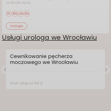
od 18 roku życia.
PL
EN
UA
RU
Urologia
Usługi urologa we Wrocławiu
Cewnikowanie pęcherza
moczowego we Wrocławiu
Koszt usługi od 252 zł