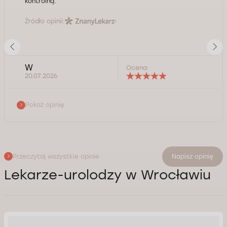
kontrolną.
Źródło opinii:
W
Ocena:
20.07.2026
Pokaż opinię
Przeczytaj wszystkie opinie
Napisz opinię
Lekarze-urolodzy w Wrocławiu