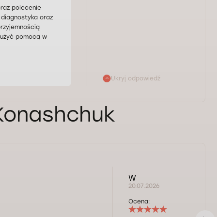
raz polecenie
 diagnostyka oraz
przyjemnością
służyć pomocą w
Ukryj odpowiedź
 Konashchuk
o
W
20.07.2026
Ocena: