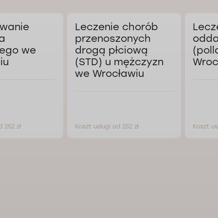
wanie
Leczenie chorób
Lecz
a
przenoszonych
odda
ego we
drogą płciową
(poll
iu
(STD) u mężczyzn
Wroc
we Wrocławiu
d 252 zł
Koszt usługi od 252 zł
Koszt us