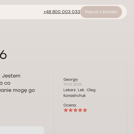
+48 800 003 033
Poproś o kontakt
26
. Jestem
Georgiy
a co
19.05.2026
owanie mogę go
Lekarz:
Lek. Oleg
Konashchuk
Ocena: