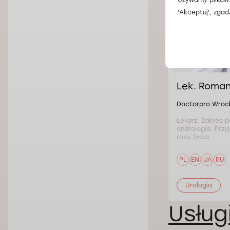
'Akceptuj', zgad
Lek. Roma
Doctorpro Wroc
Lekarz. Zakres p
andrologia. Przy
roku życia.
PL
EN
UA
RU
Urologia
Usług