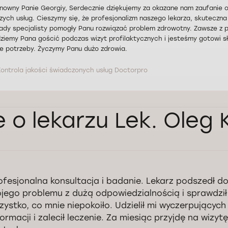
nowny Panie Georgiy, Serdecznie dziękujemy za okazane nam zaufanie o
zych usług. Cieszymy się, że profesjonalizm naszego lekarza, skuteczna
ady specjalisty pomogły Panu rozwiązać problem zdrowotny. Zawsze z 
ziemy Pana gościć podczas wizyt profilaktycznych i jesteśmy gotowi 
ie potrzeby. Życzymy Panu dużo zdrowia.
Kontrola jakości świadczonych usług Doctorpro
e o lekarzu Lek. Oleg
ofesjonalna konsultacja i badanie. Lekarz podszedł d
jego problemu z dużą odpowiedzialnością i sprawdził
zystko, co mnie niepokoiło. Udzielił mi wyczerpujących
formacji i zalecił leczenie. Za miesiąc przyjdę na wizytę