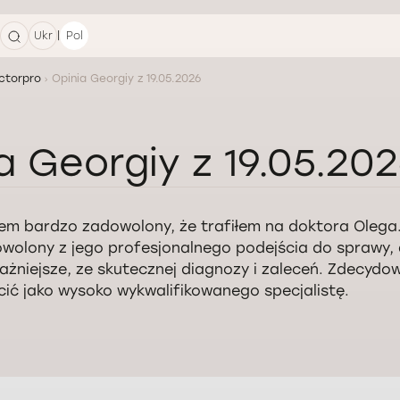
|
Ukr
Pol
ctorpro
Opinia Georgiy z 19.05.2026
a Georgiy z 19.05.20
em bardzo zadowolony, że trafiłem na doktora Olega
wolony z jego profesjonalnego podejścia do sprawy, 
ażniejsze, ze skutecznej diagnozy i zaleceń. Zdecyd
cić jako wysoko wykwalifikowanego specjalistę.