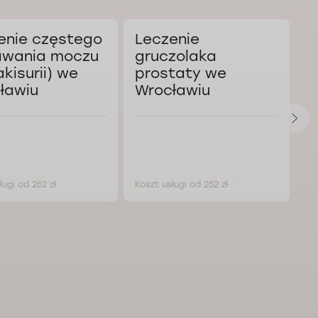
enie częstego
Leczenie
K
wania moczu
gruczolaka
a
akisurii) we
prostaty we
W
ławiu
Wrocławiu
ługi od 252 zł
Koszt usługi od 252 zł
Ko