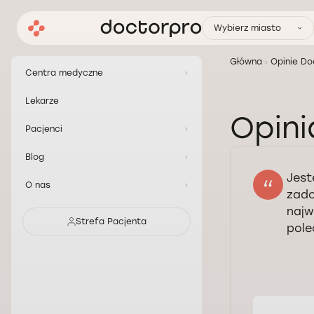
Wybierz miasto
Główna
Opinie Do
Centra medyczne
Lekarze
Opini
Pacjenci
Blog
Jest
O nas
zado
najw
Strefa Pacjenta
pole