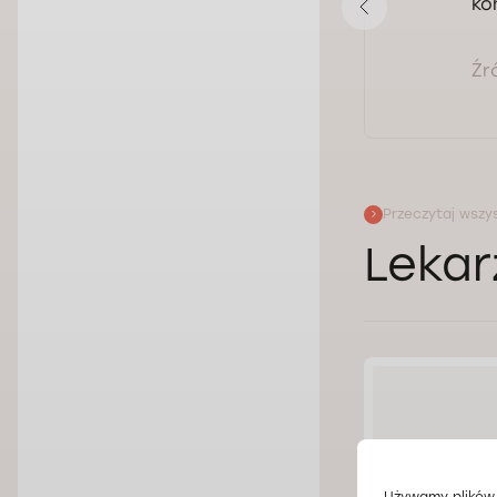
ko
Pokaż opinię
Źr
Przeczytaj wszys
Lekar
Używamy plików 