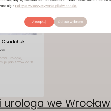
zasz się z
Polityką wykorzystywania plików cookie.
Akceptuj
Odrzuć wybrane
n Osadchuk
ław
orad: urologia,
jmuje pacjentów od 18
i urologa we Wrocław