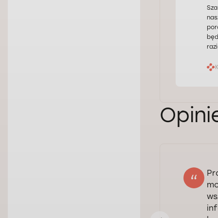
Sza
nas
por
będ
raz
Opini
Pr
Sviatoslav
mo
23.02.2026
ws
Ocena:
in