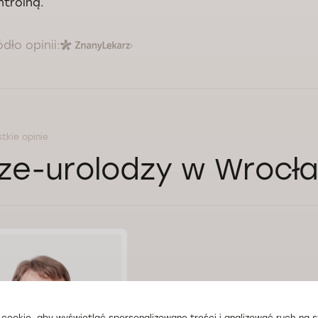
ntrolną.
ódło opinii:
tkie opinie
ze-urolodzy w Wrocł
cookie, aby wyświetlać spersonalizowane treści i analizować ruch na st