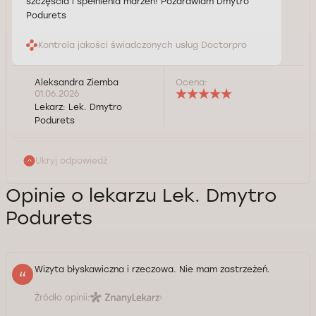
szczęścia i spełnienia marzeń! Pozdrawiam Dmytro
Podurets
Kontrola jakości świadczonych usług Doctorpro
Aleksandra Ziemba
Ocena:
01.06.2026
Lekarz:
Lek. Dmytro
Podurets
Ukryj odpowiedź
Opinie o lekarzu Lek. Dmytro
Podurets
Wizyta błyskawiczna i rzeczowa. Nie mam zastrzeżeń.
Źródło opinii: