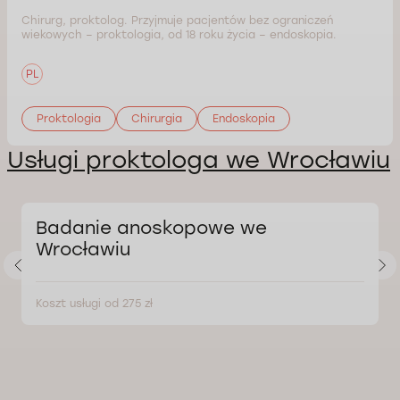
Chirurg, proktolog. Przyjmuje pacjentów bez ograniczeń
wiekowych – proktologia, od 18 roku życia – endoskopia.
PL
Proktologia
Chirurgia
Endoskopia
Usługi proktologa we Wrocławiu
Badanie anoskopowe we
Wrocławiu
Koszt usługi od 275 zł