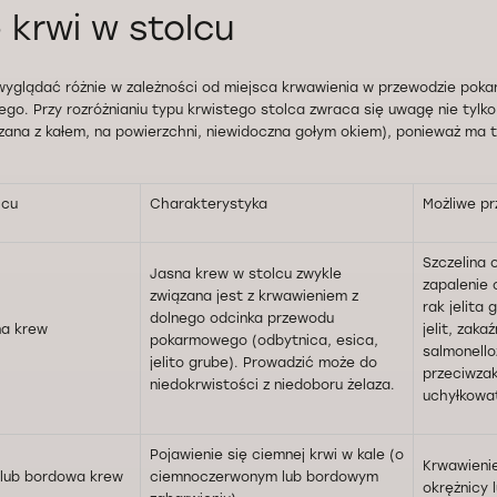
 krwi w stolcu
wyglądać różnie w zależności od miejsca krwawienia w przewodzie pok
o. Przy rozróżnianiu typu krwistego stolca zwraca się uwagę nie tylko 
zana z kałem, na powierzchni, niewidoczna gołym okiem), ponieważ ma t
lcu
Charakterystyka
Możliwe pr
Szczelina 
Jasna krew w stolcu zwykle
zapalenie 
związana jest z krwawieniem z
rak jelita
dolnego odcinka przewodu
a krew
jelit, zaka
pokarmowego (odbytnica, esica,
salmonello
jelito grube). Prowadzić może do
przeciwza
niedokrwistości z niedoboru żelaza.
uchyłkowa
Pojawienie się ciemnej krwi w kale (o
Krwawienie
lub bordowa krew
ciemnoczerwonym lub bordowym
okrężnicy l