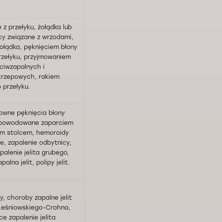
 z przełyku, żołądka lub
cy związane z wrzodami,
ołądka, pęknięciem błony
rzełyku, przyjmowaniem
ciwzapalnych i
krzepowych, rakiem
b przełyku.
owne pęknięcia błony
spowodowane zaparciem
ym stolcem, hemoroidy
, zapalenie odbytnicy,
palenie jelita grubego,
alna jelit, polipy jelit.
y, choroby zapalne jelit
Leśniowskiego-Crohna,
ce zapalenie jelita