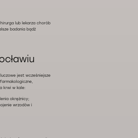
irurga lub lekarza chorób
alsze badania bądź
ocławiu
luczowe jest wcześniejsze
 farmakologiczne,
 krwi w kale:
enia okrężnicy;
ojenie wrzodów i