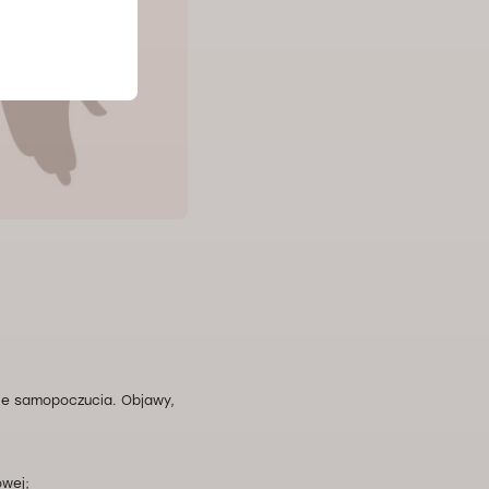
ie samopoczucia. Objawy,
owej;