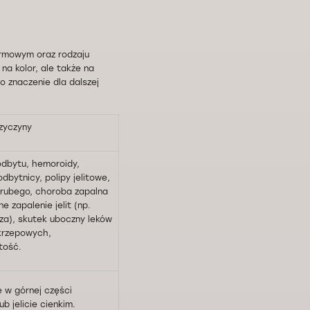
armowym oraz rodzaju
na kolor, ale także na
o znaczenie dla dalszej
zyczyny
odbytu, hemoroidy,
odbytnicy, polipy jelitowe,
 grubego, choroba zapalna
źne zapalenie jelit (np.
za), skutek uboczny leków
krzepowych,
tość.
 w górnej części
ub jelicie cienkim.