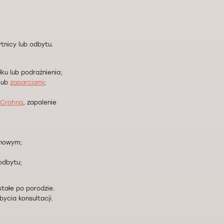
tnicy lub odbytu.
ku lub podrażnienia;
lub
zaparciami
;
-Crohna
, zapalenie
rmowym;
odbytu;
tałe po porodzie.
bycia konsultacji.