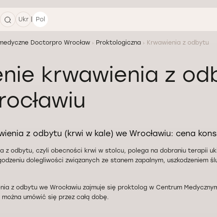
|
Ukr
Pol
medyczne Doctorpro Wrocław
Proktologiczna
Krwawienia z odbytu
nie krwawienia z odb
rocławiu
ienia z odbytu (krwi w kale) we Wrocławiu: cena konsu
a z odbytu, czyli obecności krwi w stolcu, polega na dobraniu terapii u
godzeniu dolegliwości związanych ze stanem zapalnym, uszkodzeniem ślu
nia z odbytu we Wrocławiu zajmuje się proktolog w Centrum Medyczny
a można umówić się przez całą dobę.