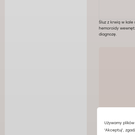
Śluz z krwią w kal
hemoroidy wewnętr
diagnozę.
Używamy plików 
'Akceptuj', zgad