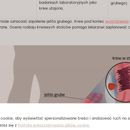
badaniach laboratoryjnych jako
grubego).
krew utajona.
e może oznaczać zapalenie jelita grubego. Krew pod koniec
wypróżnienia
zne. Ocena rodzaju krwawych stolców pomaga lekarzowi zaplanować da
cookie, aby wyświetlać spersonalizowane treści i analizować ruch na st
zasz się z
Polityką wykorzystywania plików cookie.