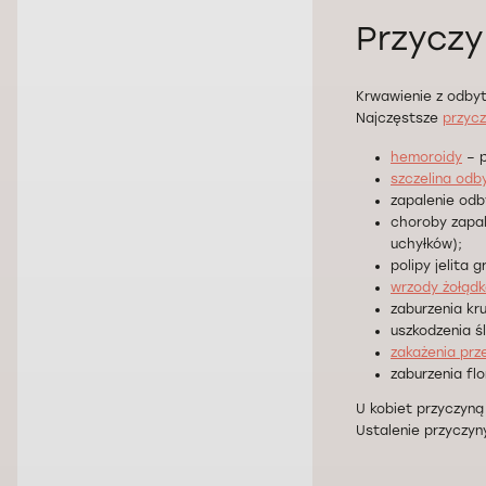
Przyczy
Krwawienie z odbyt
Najczęstsze
przycz
hemoroidy
– p
szczelina odb
zapalenie odb
choroby zapaln
uchyłków);
polipy jelita 
wrzody żołądk
zaburzenia kr
uszkodzenia śl
zakażenia prz
zaburzenia flo
U kobiet przyczyn
Ustalenie przyczyn