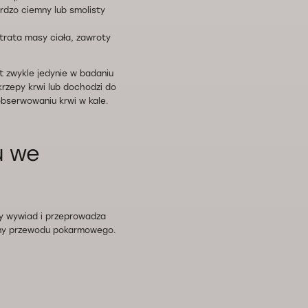
rdzo ciemny lub smolisty
utrata masy ciała, zawroty
t zwykle jedynie w badaniu
krzepy krwi lub dochodzi do
obserwowaniu krwi w kale.
u we
wy wywiad i przeprowadza
eny przewodu pokarmowego.