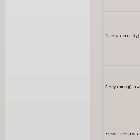
Czarny (smolisty)
Ślady (smugi) krw
Krew utajona w k