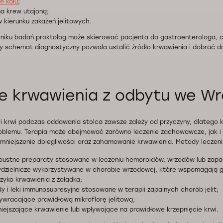
e kału
;
na krew utajoną;
w kierunku zakażeń jelitowych.
niku badań proktolog może skierować pacjenta do gastroenterologa, ch
 schemat diagnostyczny pozwala ustalić źródło krwawienia i dobrać d
e krwawienia z odbytu we Wr
 krwi podczas oddawania stolca zawsze zależy od przyczyny, dlatego k
roblemu. Terapia może obejmować zarówno leczenie zachowawcze, jak i
mniejszenie dolegliwości oraz zahamowanie krwawienia. Metody leczenia
oustne preparaty stosowane w leczeniu hemoroidów, wrzodów lub zapal
ydzielnicze wykorzystywane w chorobie wrzodowej, które wspomagają g
yzyko krwawienia z żołądka;
dy i leki immunosupresyjne stosowane w terapii zapalnych chorób jelit;
zywracające prawidłową mikroflorę jelitową;
iejszające krwawienie lub wpływające na prawidłowe krzepnięcie krwi.