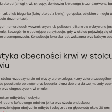
u stolca (smugi krwi, skrzepy, domieszka krwawego śluzu, czerwony, ba
 takie jak biegunka (luźny stolec z krwią), gorączka, osłabienie, nagła 
cie dezorientacji.
cych hemoroidach wewnętrznych lub polipach jelita krew wykrywana jes
kale. Szczególnie niepokojące są sytuacje, gdy w stolcu pojawiają się s
nia samopoczucia. Konsultacja lekarska jest wskazana przy każdym za
tyka obecności krwi w stolc
wiu
 stolcu rozpoczyna się od wizyty u proktologa, który zbiera szczegóło
. Na podstawie objawów oraz badania lekarz dobiera dalsze metody oc
przy diagnostyce krwi w kale:
ectum odbytnicy i odbytu;
zyli ocena końcowego odcinka jelita przy użyciu endoskopu;
umożliwiająca obejrzenie odbytu i odbytnicy na głębokość około 20 cm;