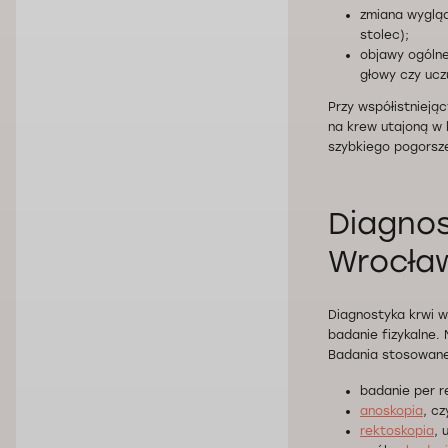
zmiana wygląd
stolec);
objawy ogólne,
głowy czy uczu
Przy współistnieją
na krew utajoną w 
szybkiego pogorsze
Diagnos
Wrocła
Diagnostyka krwi w
badanie fizykalne
Badania stosowane 
badanie per r
anoskopia
, c
rektoskopia
, 