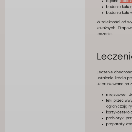
ogólne
badani
badanie kału 
badania kału 
W zależności od wy
zakaźnych. Etapowy
leczenie.
Leczeni
Leczenie obecności
ustalenie źródła p
ukierunkowane na z
miejscowe i d
leki przeciww
ograniczają r
kortykosteroi
probiotyki pr
preparaty zmn