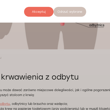
Akceptuj
Odrzuć wybrane
u
krwawienia z odbytu
tu może dawać zarówno miejscowe dolegliwości, jak i ogólne pogorszen
yszyć stolcom z krwią:
 odbytu
, odbytnicy lub brzucha oraz wzdęcia;
ża krew na papierze toaletowym (przy podcieraniu) lub w muszli klozet