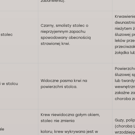
zabarwieniu).
Krwawienie
dwunastni
Czarny, smolisty stolec o
nieżytem ż
nieprzyjemnym zapachu
 stolec
śluzowej p
spowodowany obecnością
leków prze
strawionej krwi.
przeciwza
żołądka lu
Powierzch
śluzowej 
Widoczne pasma krwi na
lub tward
i w stolcu
powierzchni stolca.
wewnętrzne
zakaźne za
choroba zap
Krew niewidoczna gołym okiem,
Guzy, polip
stolec nie zmienia
(choroba 
ale
koloru; krew wykrywana jest w
wrzodzieją