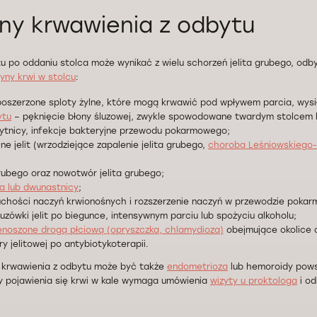
ny krwawienia z odbytu
u po oddaniu stolca może wynikać z wielu schorzeń jelita grubego, odby
yny krwi w stolcu
:
oszerzone sploty żylne, które mogą krwawić pod wpływem parcia, wysił
ytu
– pęknięcie błony śluzowej, zwykle spowodowane twardym stolcem 
ytnicy, infekcje bakteryjne przewodu pokarmowego;
e jelit (wrzodziejące zapalenie jelita grubego,
choroba Leśniowskiego
grubego oraz nowotwór jelita grubego;
a lub dwunastnicy
;
uchości naczyń krwionośnych i rozszerzenie naczyń w przewodzie poka
uzówki jelit po biegunce, intensywnym parciu lub spożyciu alkoholu;
enoszone drogą płciową (opryszczka, chlamydioza)
obejmujące okolice 
ry jelitowej po antybiotykoterapii.
ą krwawienia z odbytu może być także
endometrioza
lub hemoroidy pows
y pojawienia się krwi w kale wymaga umówienia
wizyty u proktologa
i od