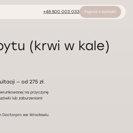
+48 800 003 033
Poproś o kontakt
ytu (krwi w kale)
ltacji — od 275 zł.
kierunkowanej na przyczynę
zówki lub zaburzeniami
m Doctorpro we Wrocławiu.