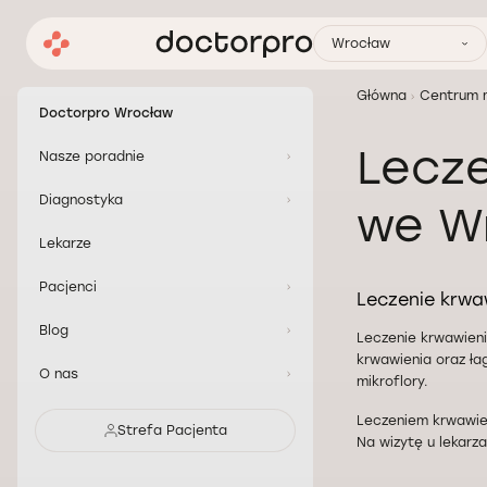
Wrocław
Główna
Centrum 
Doctorpro Wrocław
Lecze
Nasze poradnie
Diagnostyka
we W
Lekarze
Pacjenci
Leczenie krwaw
Blog
Leczenie krwawieni
krwawienia oraz ła
O nas
mikroflory.
Leczeniem krwawie
Strefa Pacjenta
Na wizytę u lekarz