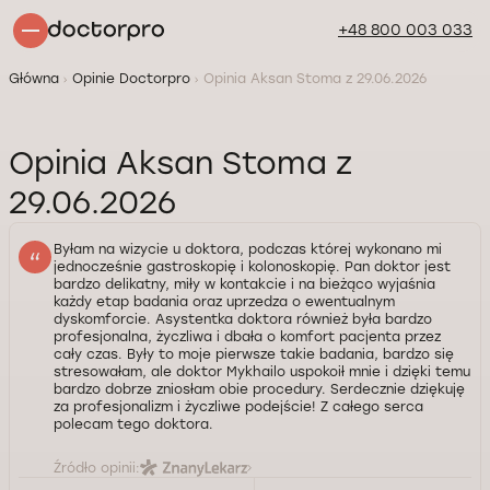
+48 800 003 033
Główna
Opinie Doctorpro
Opinia Aksan Stoma z 29.06.2026
Opinia Aksan Stoma z
29.06.2026
Byłam na wizycie u doktora, podczas której wykonano mi
jednocześnie gastroskopię i kolonoskopię. Pan doktor jest
bardzo delikatny, miły w kontakcie i na bieżąco wyjaśnia
każdy etap badania oraz uprzedza o ewentualnym
dyskomforcie. Asystentka doktora również była bardzo
profesjonalna, życzliwa i dbała o komfort pacjenta przez
cały czas. Były to moje pierwsze takie badania, bardzo się
stresowałam, ale doktor Mykhailo uspokoił mnie i dzięki temu
bardzo dobrze zniosłam obie procedury. Serdecznie dziękuję
za profesjonalizm i życzliwe podejście! Z całego serca
polecam tego doktora.
Źródło opinii: