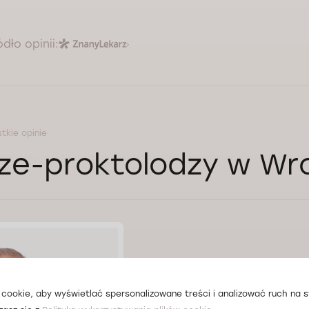
ódło opinii:
tkie opinie
ze-proktolodzy w Wr
cookie, aby wyświetlać spersonalizowane treści i analizować ruch na st