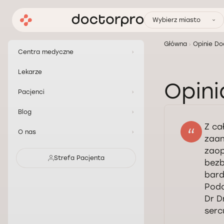
Wybierz miasto
Główna
Opinie Do
Centra medyczne
Lekarze
Opini
Pacjenci
Blog
Z ca
O nas
zaan
zaop
Strefa Pacjenta
bezb
bard
Podc
Dr D
serc