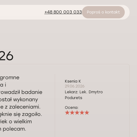
+48 800 003 033
Poproś o kontakt
026
 ogromne
Ksenia K
a i
29.06.2026
rowadził badanie
Lekarz:
Lek. Dmytro
Podurets
został wykonany
e z zaleceniami.
Ocena:
knie się zagoiło.
iek o wielkim
m polecam.