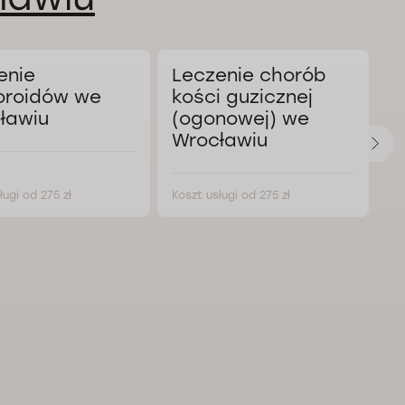
enie
Leczenie chorób
L
roidów we
kości guzicznej
k
ławiu
(ogonowej) we
o
Wrocławiu
k
ługi od 275 zł
Koszt usługi od 275 zł
Ko