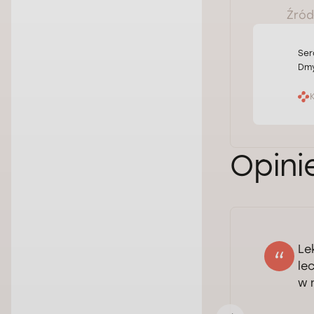
Źródł
Ser
Dmy
Opini
Le
Denys Yermolenko
le
29.06.2026
w 
Ocena: