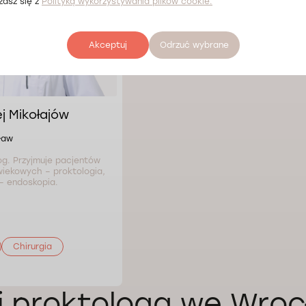
zasz się z
Polityką wykorzystywania plików cookie.
Akceptuj
Odrzuć wybrane
j Mikołajów
ław
og. Przyjmuje pacjentów
wiekowych – proktologia,
 – endoskopia.
Chirurgia
i proktologa we Wroc