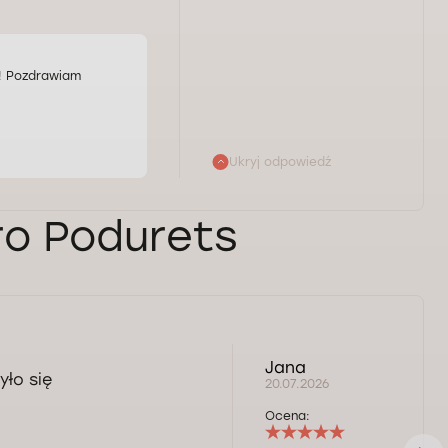
ń! Pozdrawiam
Ukryj odpowiedź
ro Podurets
Jana
yło się
20.07.2026
Ocena: