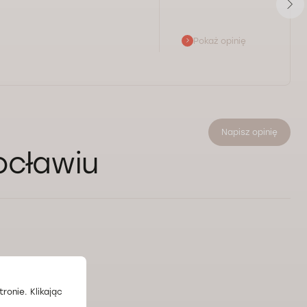
Pokaż opinię
Napisz opinię
ocławiu
ronie. Klikając