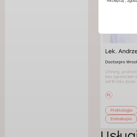
'Akceptuj', zgad
Lek. Andrze
Doctorpro Wroc
Chirurg, proktol
bez ograniczeń 
od 18 roku życia
PL
Proktologia
Endoskopia
Usług