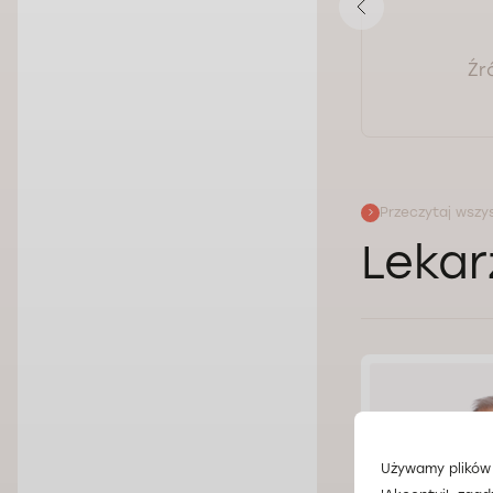
Zobacz odpowiedź
Źr
Przeczytaj wszys
Lekar
Używamy plików 