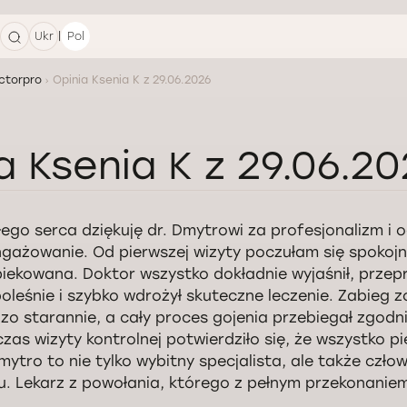
|
Ukr
Pol
ctorpro
Opinia Ksenia K z 29.06.2026
a Ksenia K z 29.06.2
łego serca dziękuję dr. Dmytrowi za profesjonalizm i
gażowanie. Od pierwszej wizyty poczułam się spokojn
iekowana. Doktor wszystko dokładnie wyjaśnił, przep
oleśnie i szybko wdrożył skuteczne leczenie. Zabieg 
zo starannie, a cały proces gojenia przebiegał zgodni
zas wizyty kontrolnej potwierdziło się, że wszystko pię
mytro to nie tylko wybitny specjalista, ale także człow
u. Lekarz z powołania, którego z pełnym przekonanie