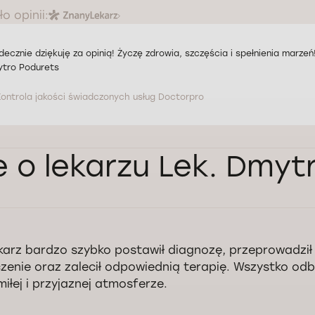
o opinii:
decznie dziękuję za opinią! Życzę zdrowia, szczęścia i spełnienia marze
tro Podurets
Kontrola jakości świadczonych usług Doctorpro
e o lekarzu Lek. Dmyt
karz bardzo szybko postawił diagnozę, przeprowadził
czenie oraz zalecił odpowiednią terapię. Wszystko odb
miłej i przyjaznej atmosferze.