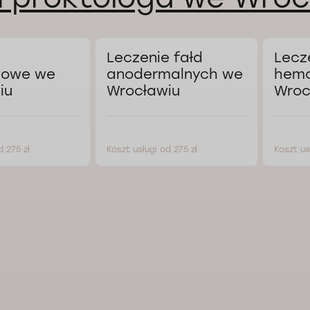
Leczenie fałd
Lecz
powe we
anodermalnych we
hemo
iu
Wrocławiu
Wroc
d 275 zł
Koszt usługi od 275 zł
Koszt us