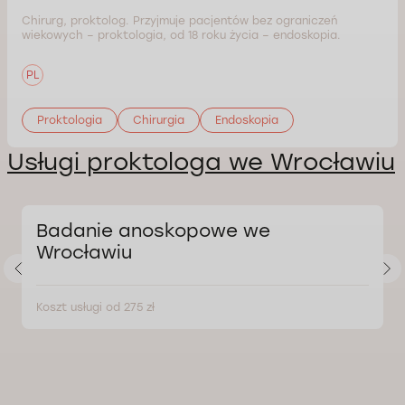
Chirurg, proktolog. Przyjmuje pacjentów bez ograniczeń
wiekowych – proktologia, od 18 roku życia – endoskopia.
PL
Proktologia
Chirurgia
Endoskopia
Usługi proktologa we Wrocławiu
Badanie anoskopowe we
Wrocławiu
Koszt usługi od 275 zł