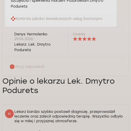
szczęścia i spełnienia marzeń! Pozdrawiam Dmytro
Podurets
Kontrola jakości świadczonych usług Doctorpro
Denys Yermolenko
Ocena:
29.06.2026
Lekarz:
Lek. Dmytro
Podurets
Ukryj odpowiedź
Opinie o lekarzu Lek. Dmytro
Podurets
Lekarz bardzo szybko postawił diagnozę, przeprowadził
leczenie oraz zalecił odpowiednią terapię. Wszystko odbyło
się w miłej i przyjaznej atmosferze.