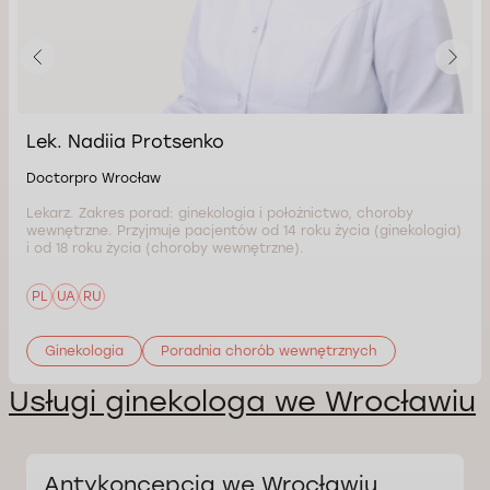
Lek. Nadiia Protsenko
Doctorpro Wrocław
Lekarz. Zakres porad: ginekologia i położnictwo, choroby
wewnętrzne. Przyjmuje pacjentów od 14 roku życia (ginekologia)
i od 18 roku życia (choroby wewnętrzne).
PL
UA
RU
Ginekologia
Poradnia chorób wewnętrznych
Usługi ginekologa we Wrocławiu
Antykoncepcja we Wrocławiu