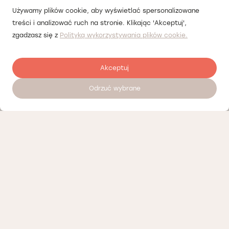
Używamy plików cookie, aby wyświetlać spersonalizowane
treści i analizować ruch na stronie. Klikając 'Akceptuj',
zgadzasz się z
Polityką wykorzystywania plików cookie.
Akceptuj
Odrzuć wybrane
Zostaw opinię
Nasi partnerzy
Polityka prywatności
Polityka Cookies
Informacje o naszej działalności