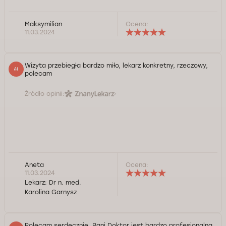
Maksymilian
Ocena:
11.03.2024
Wizyta przebiegła bardzo miło, lekarz konkretny, rzeczowy,
polecam
Źródło opinii:
Aneta
Ocena:
11.03.2024
Lekarz:
Dr n. med.
Karolina Garnysz
Polecam serdecznie. Pani Doktor jest bardzo profesjonalna,