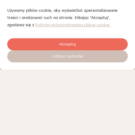
Używamy plików cookie, aby wyświetlać spersonalizowane
treści i analizować ruch na stronie. Klikając 'Akceptuj',
zgadzasz się z
Polityką wykorzystywania plików cookie.
Akceptuj
Odrzuć wybrane
Zostaw opinię
Nasi partnerzy
Polityka prywatności
Polityka Cookies