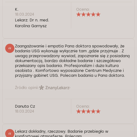
K.
Ocena:
18.03.2024
Lekarz:
Dr n. med.
Karolina Garnysz
Zaangażowanie i empatia Pana doktora spowodowały, że
badania USG wykonuję wyłącznie tam ,gdzie przyjmuje . Z
uwagą przeprowadzony wywiad, zapoznanie się z posiadaną
dokumentacją, bardzo dokładne badanie i szczegółowo
przekazany opis badania. Profesjonalizm i duża kultura
osobista . Komfortowo wyposażone Centrum Medyczne i
przyjazny gabinet USG. Polecam badania u Pana doktora.
Źródło opinii:
Danuta Cz
Ocena:
18.03.2024
Lekarz dokładny, rzeczowy. Badanie przebiegło w
komfortowej atmosferze. Polecam