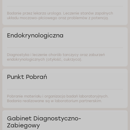
Badanie przez lekarza urologa. Leczenie stanów zapalnych
układu moczowo-płciowego oraz problemów z potencją.
Endokrynologiczna
Diagnostyka i leczenie chorób tarczycy oraz zaburzeń
endokrynologicznych (otyłość, cukrzyca).
Punkt Pobrań
Pobranie materiału i organizacja badań laboratoryjnych.
Badania realizowane są w laboratorium partnerskim.
Gabinet Diagnostyczno-
Zabiegowy