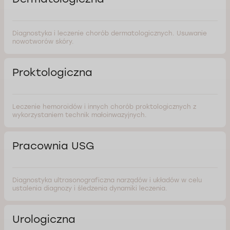
Diagnostyka i leczenie chorób dermatologicznych. Usuwanie
nowotworów skóry.
Proktologiczna
Leczenie hemoroidów i innych chorób proktologicznych z
wykorzystaniem technik małoinwazyjnych.
Pracownia USG
Diagnostyka ultrasonograficzna narządów i układów w celu
ustalenia diagnozy i śledzenia dynamiki leczenia.
Urologiczna