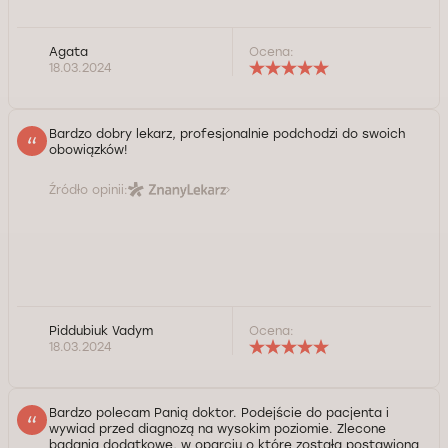
Agata
Ocena:
18.03.2024
Bardzo dobry lekarz, profesjonalnie podchodzi do swoich
obowiązków!
Źródło opinii:
Piddubiuk Vadym
Ocena:
18.03.2024
Bardzo polecam Panią doktor. Podejście do pacjenta i
wywiad przed diagnozą na wysokim poziomie. Zlecone
badania dodatkowe, w oparciu o które została postawiona