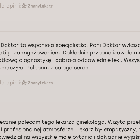
o opinii:
 Doktor to wspaniała specjalistka. Pani Doktor wykaz
tią i zaangażowaniem. Dokładnie przeanalizowała moje
tkową diagnostykę i dobrała odpowiednie leki. Wszys
umaczyła. Polecam z całego serca
o opinii:
ecznie polecam tego lekarza ginekologa. Wizyta prze
j i profesjonalnej atmosferze. Lekarz był empatyczny, c
wiedział na wszystkie moje pytania i dokładnie wyjaśn