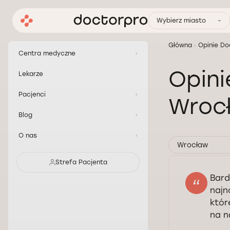
Wybierz miasto
Główna
Opinie Do
Centra medyczne
Opini
Lekarze
Pacjenci
Wroc
Blog
O nas
Wrocław
Strefa Pacjenta
Bard
najn
któr
na n