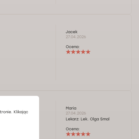
Jacek
27.04.2026
Ocena:
ie.
Maria
ronie. Klikając
27.04.2026
Lekarz:
Lek. Olga Smal
Ocena: