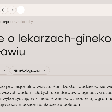
|
Ukr
Pol
ctorpro
Ginekolodzy
e o lekarzach-ginek
ławiu
Ginekologiczna
zo profesjonalna wizyta. Pani Doktor podzieliła się 
owszych badań i złotych standardów diagnostyki st
e wykorzystują w klinice. Przemiła atmosfera, ogromn
ajwyższym poziomie. Szczerze polecam!