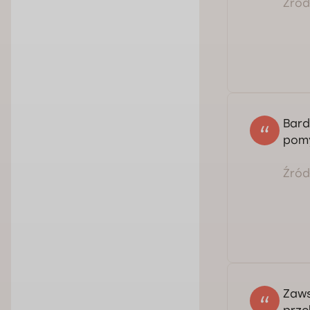
Źródł
Bard
pomy
Źródł
Ser
Dmy
Zaws