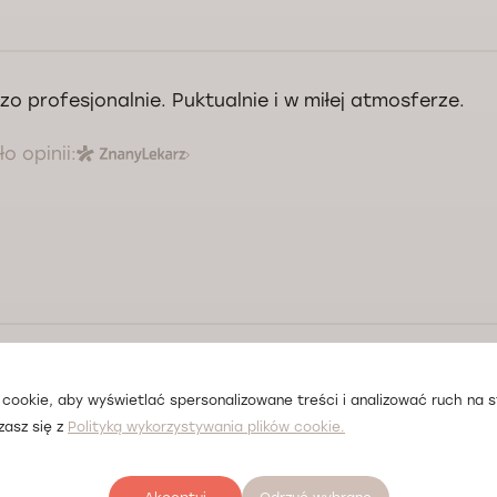
zo profesjonalnie. Puktualnie i w miłej atmosferze.
o opinii:
rz Olga Smal zawsze przyjmuje na najwyższym poziom
cookie, aby wyświetlać spersonalizowane treści i analizować ruch na st
o opinii:
zasz się z
Polityką wykorzystywania plików cookie.