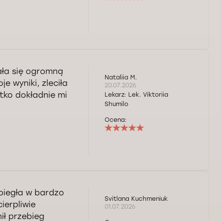
ała się ogromną
Nataliia M.
 wyniki, zleciła
20.07.2026
tko dokładnie mi
Lekarz:
Lek. Viktoriia
Shumilo
Ocena:
biegła w bardzo
Svitlana Kuchmeniuk
ierpliwie
01.07.2026
ił przebieg