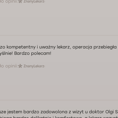
o opinii:
zo kompetentny i uważny lekarz, operacja przebiegła
ślnie! Bardzo polecam!
o opinii:
decznie dziękuję Panu za opinią! Życzę zdrowia, szczęścia i spełnienia
tro Podurets.
ze jestem bardzo zadowolona z wizyt u doktor Olgi S