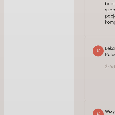
bada
szac
pacj
komp
Leka
Pole
Źródł
Wizy