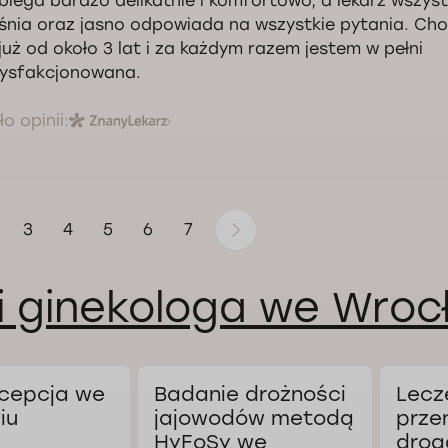
biega bardzo delikatnie i komfortowo, a lekarz wszys
Kontrola jakości świadczonych usług Doctorpro
śnia oraz jasno odpowiada na wszystkie pytania. Ch
 już od około 3 lat i za każdym razem jestem w pełni
ysfakcjonowana.
o opinii:
3
4
5
6
7
i ginekologa we Wroc
cepcja we
Badanie drożności
Lecz
iu
jajowodów metodą
prze
HyFoSy we
drog