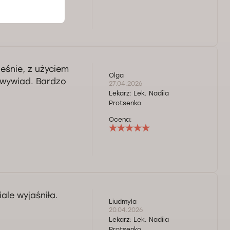
eśnie, z użyciem
Olga
 wywiad. Bardzo
27.04.2026
Lekarz:
Lek. Nadiia
Protsenko
Ocena:
ale wyjaśniła.
Liudmyla
20.04.2026
Lekarz:
Lek. Nadiia
Protsenko