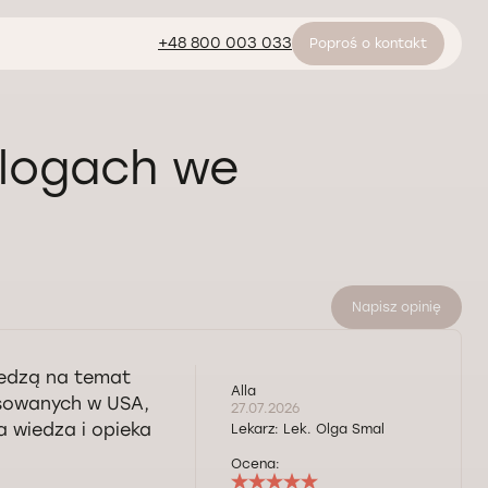
+48 800 003 033
Poproś o kontakt
ologach we
Napisz opinię
wiedzą na temat
Alla
osowanych w USA,
27.07.2026
a wiedza i opieka
Lekarz:
Lek. Olga Smal
Ocena: