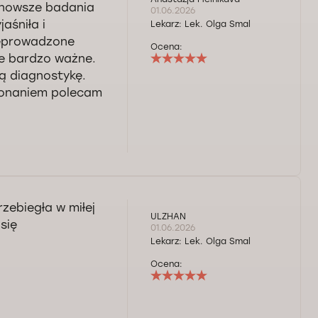
jnowsze badania
01.06.2026
aśniła i
Lekarz:
Lek. Olga Smal
zeprowadzone
Ocena:
nie bardzo ważne.
ą diagnostykę.
zekonaniem polecam
rzebiegła w miłej
ULZHAN
się
01.06.2026
Lekarz:
Lek. Olga Smal
Ocena: