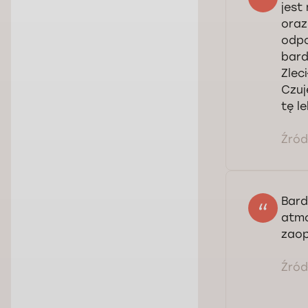
jest
oraz
odpo
bard
Zlec
Czuj
tę l
Źródł
Bard
atmo
zaop
Źródł