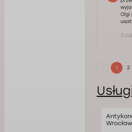
prze
wyja
Olgi
usat
Źródł
2
1
Usług
a we
Leczenie kłykcin
Antykon
kończystych u
Wrocław
kobiet we