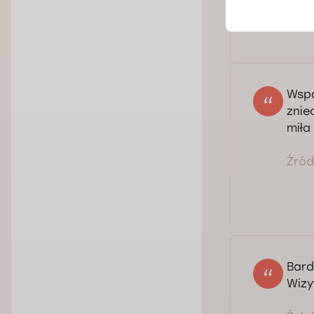
Wspa
znie
miła
Źródł
Bard
Wizy