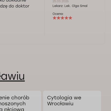
tko dokładnie
25.03.2026
odzę do doktor
Lekarz:
Lek. Olga Smal
Ocena:
ławiu
enie chorób
Cytologia we
L
noszonych
Wrocławiu
e
ą płciową
W