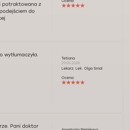
Ocena:
 i potraktowana z
 podejściem do
cej
ko wytłumaczyła.
Tetiana
29.06.2026
Lekarz:
Lek. Olga Smal
Ocena:
rze. Pani doktor
Anastazja Melnikava