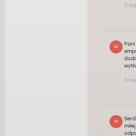
Źródł
Pani
empa
doda
wytł
Źródł
Serd
miłe
odpo