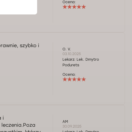
Ocena:
rawnie, szybko i
O. V.
03.10.2025
Lekarz:
Lek. Dmytro
Podurets
Ocena:
 i
AM
 leczenia.Poza
30.09.2025