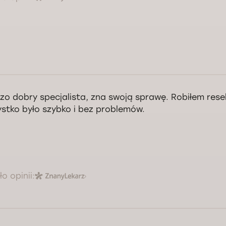
zo dobry specjalista, zna swoją sprawę. Robiłem rese
stko było szybko i bez problemów.
o opinii:
decznie dziękuję Panu za opinią! Życzę zdrowia, szczęścia i spełnienia
tro Podurets.