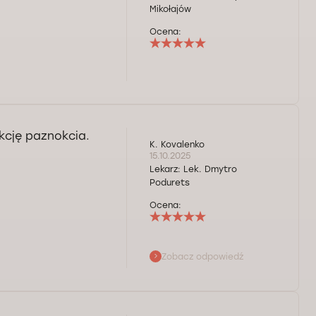
Mikołajów
Ocena:
kcję paznokcia.
K. Kovalenko
15.10.2025
Lekarz:
Lek. Dmytro
Podurets
Ocena:
Zobacz odpowiedź
 marzeń! Pozdrawiam