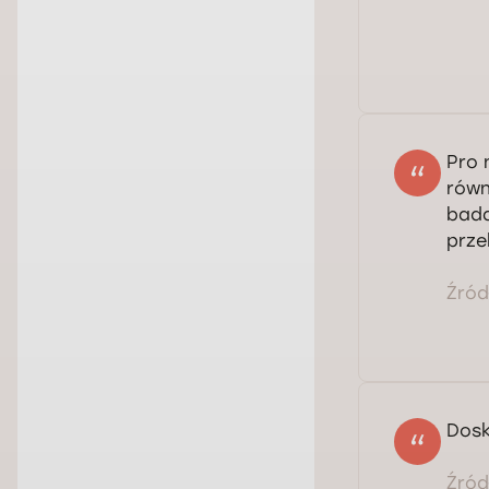
Pro 
równ
bada
prze
Źródł
Dosk
Źródł