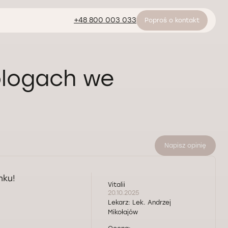
+48 800 003 033
Poproś o kontakt
ologach we
Napisz opinię
nku!
Vitalii
20.10.2025
Lekarz:
Lek. Andrzej
Mikołajów