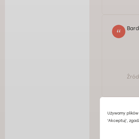
Ser
Dmy
Bard
Źródł
Ser
Dmy
Wszy
Używamy plików 
zado
'Akceptuj', zgad
Źródł