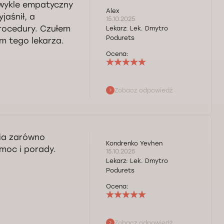
zwykle empatyczny
Alex
jaśnił, a
15.10.2025
rocedury. Czułem
Lekarz:
Lek. Dmytro
Podurets
m tego lekarza.
Ocena:
Zobacz odpowiedź
 marzeń! Pozdrawiam
cia zarówno
Kondrenko Yevhen
omoc i porady.
15.10.2025
Lekarz:
Lek. Dmytro
Podurets
Ocena:
Zobacz odpowiedź