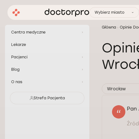
Wybierz miasto
Główna
Opinie Do
Centra medyczne
Opini
Lekarze
Pacjenci
Wroc
Blog
O nas
Wrocław
Strefa Pacjenta
Pan 
Źródł