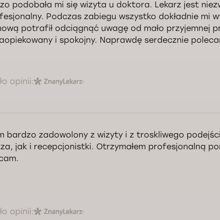
zo podobała mi się wizyta u doktora. Lekarz jest nie
Kontrola jakości świadczonych usług Doctorpro
ofesjonalny. Podczas zabiegu wszystko dokładnie mi wy
ową potrafił odciągnąć uwagę od mało przyjemnej p
zaopiekowany i spokojny. Naprawdę serdecznie poleca
o opinii:
decznie dziękuję Panu za opinią! Życzę zdrowia, szczęścia i spełnienia
tro Podurets.
m bardzo zadowolony z wizyty i z troskliwego podejś
Kontrola jakości świadczonych usług Doctorpro
rza, jak i recepcjonistki. Otrzymałem profesjonalną p
cam.
o opinii: