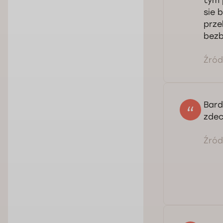
tym 
sie 
prze
bezb
Źródł
Bard
zdec
Źródł