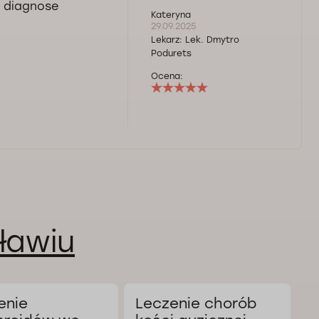
y diagnose
Kateryna
29.09.2025
Lekarz:
Lek. Dmytro
Podurets
Ocena:
ławiu
enie
Leczenie chorób
L