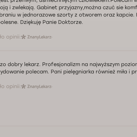
jest przemiłym, uśmiechniętym człowiekiem.Polecam w
boją i zwlekają. Gabinet przyjazny,można czuć sie kom
braniu w jednorazowe szorty z otworem oraz kapcie.
olesne. Dziękuję Panie Doktorze.
o opinii:
zo dobry lekarz. Profesjonalizm na najwyższym pozio
ydowanie polecam. Pani pielęgniarka również miła i p
o opinii: