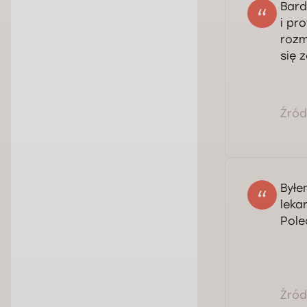
Bard
i pr
rozm
się 
Źródł
Ser
Dmy
Byłe
leka
Pole
Źródł