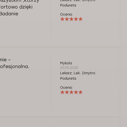
szystkim ,którzy
Lekarz:
Lek. Dmytro
Podurets
fortowo dzięki
 Badanie
Ocena:
mie –
Mykola
rofesjonalna.
29.09.2025
Lekarz:
Lek. Dmytro
Podurets
Ocena: