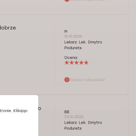
 marzeń! Pozdrawiam
 dobrze
M
15.10.2025
Lekarz:
Lek. Dmytro
Podurets
Ocena:
Zobacz odpowiedź
ń! Pozdrawiam
ł. Jestem bardzo
ronie. Klikając
BB
03.10.2025
Lekarz:
Lek. Dmytro
Podurets