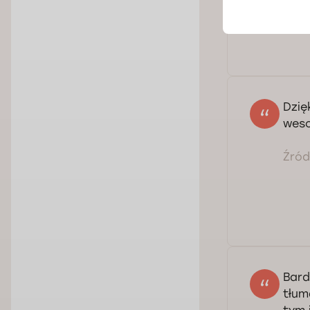
Dzię
weso
Źródł
Bard
tłum