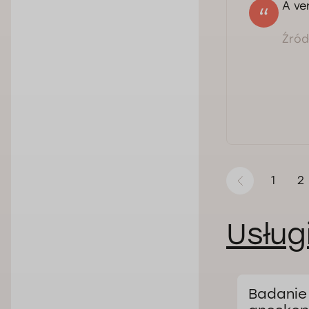
A ve
Źródł
1
2
Usług
Leczenie szczeliny
Badanie