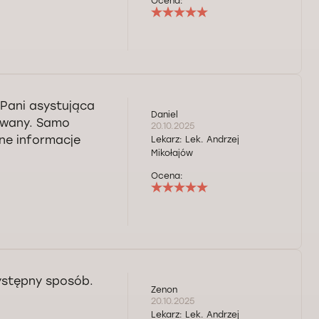
Ocena:
 Pani asystująca
Daniel
owany. Samo
20.10.2025
ne informacje
Lekarz:
Lek. Andrzej
Mikołajów
Ocena:
ystępny sposób.
Zenon
20.10.2025
Lekarz:
Lek. Andrzej