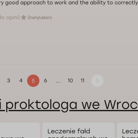
ry good approach to work and the ability to correctl
o opinii:
3
4
6
10
11
5
...
i proktologa we Wroc
Leczenie fałd
Lecz