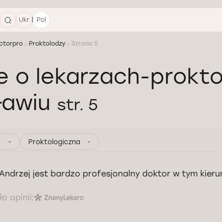
|
Ukr
Pol
ctorpro
Proktolodzy
Strona 5
e o lekarzach-prokt
ławiu
str. 5
Proktologiczna
Andrzej jest bardzo profesjonalny doktor w tym kieru
o opinii: