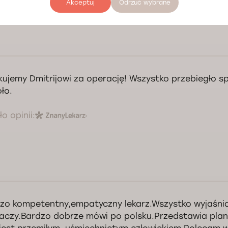
Akceptuj
Odrzuć wybrane
kujemy Dmitrijowi za operację! Wszystko przebiegło sp
ło.
o opinii:
zo kompetentny,empatyczny lekarz.Wszystko wyjaśnia
aczy.Bardzo dobrze mówi po polsku.Przedstawia plan