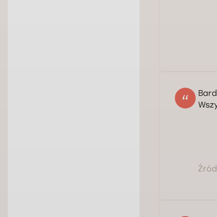
Bard
Wszy
Źródł
Ser
Dmy