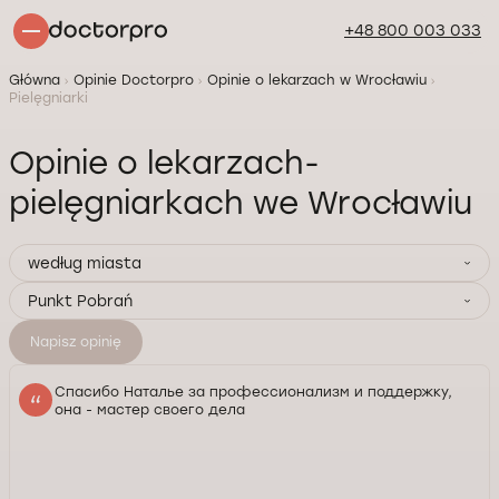
+48 800 003 033
Główna
Opinie Doctorpro
Opinie o lekarzach w Wrocławiu
Pielęgniarki
Opinie o lekarzach-
pielęgniarkach we Wrocławiu
według miasta
Punkt Pobrań
Napisz opinię
Спасибо Наталье за профессионализм и поддержку,
она - мастер своего дела