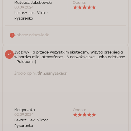
Mateusz Jakubowski
Ocena:
Dzień dobry, Panie Mateuszu Jakubowski, Bardzo
08.09.2024
dziękujemy za Pana pozytywną opinię oraz
Lekarz:
Lek. Viktor
rekomendację. Cieszymy się, że był Pan zadowolony z
Pysarenko
wizyty u naszego specjalisty. Jesteśmy zawsze do
Państwa dyspozycji. Życzymy dużo zdrowia.
Zobacz odpowiedź
Kontrola jakości świadczonych usług Doctorpro
Życzliwy , a przede wszystkim skuteczny. Wizyta przebiegła
w bardzo miłej atmosferze . A najważniejsze- ucho odetkane
. Polecam :)
Źródło opinii:
Małgorzata
Ocena:
02.09.2024
Lekarz:
Lek. Viktor
Pysarenko