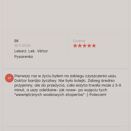
BK
Ocena:
18.11.2024
Lekarz:
Lek. Viktor
Pysarenko
Pierwszy raz w życiu byłem na zabiegu czyszczenia uszu.
Doktor bardzo życzliwy. Nie było kolejki. Zabieg średnio
przyjemny, ale do przeżycia, cała wizyta trwała może z 3-5
minut, a uszy odetkane- jak nowe- po wyjęciu tych
"wewnętrznych woskowych stoperów" :) Polecam!