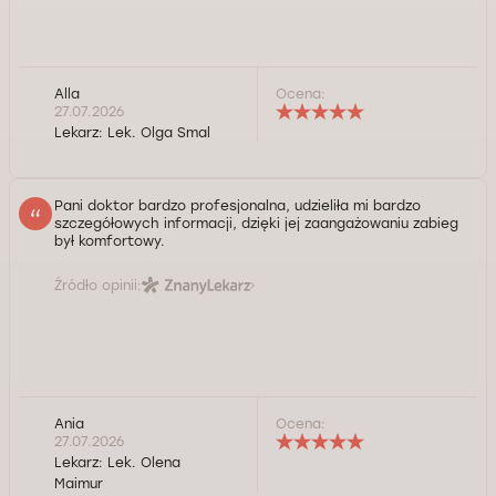
Alla
Ocena:
27.07.2026
Lekarz:
Lek. Olga Smal
Pani doktor bardzo profesjonalna, udzieliła mi bardzo
szczegółowych informacji, dzięki jej zaangażowaniu zabieg
był komfortowy.
Źródło opinii:
Ania
Ocena:
Serdecznie dziękuję, Pani Anno!
27.07.2026
Lekarz:
Lek. Olena
Kontrola jakości świadczonych usług Doctorpro
Maimur