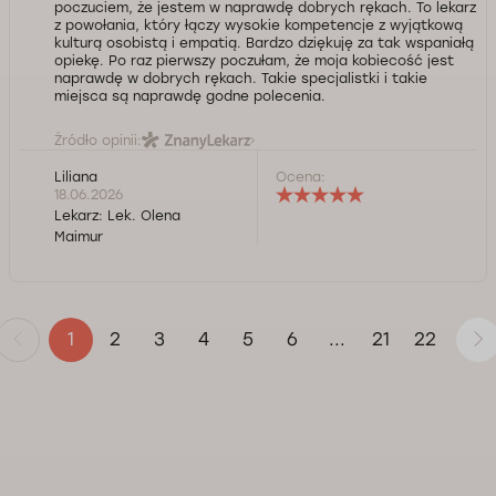
poczuciem, że jestem w naprawdę dobrych rękach. To lekarz
z powołania, który łączy wysokie kompetencje z wyjątkową
kulturą osobistą i empatią. Bardzo dziękuję za tak wspaniałą
opiekę. Po raz pierwszy poczułam, że moja kobiecość jest
naprawdę w dobrych rękach. Takie specjalistki i takie
miejsca są naprawdę godne polecenia.
Źródło opinii:
Liliana
Ocena:
18.06.2026
Lekarz:
Lek. Olena
Maimur
2
3
4
5
6
21
22
1
...