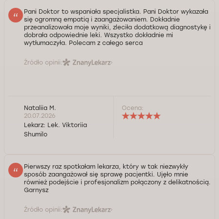
Pani Doktor to wspaniała specjalistka. Pani Doktor wykazała
się ogromną empatią i zaangażowaniem. Dokładnie
przeanalizowała moje wyniki, zleciła dodatkową diagnostykę i
dobrała odpowiednie leki. Wszystko dokładnie mi
wytłumaczyła. Polecam z całego serca
Źródło opinii:
Nataliia M.
Ocena:
20.07.2026
Lekarz:
Lek. Viktoriia
Shumilo
Pierwszy raz spotkałam lekarza, który w tak niezwykły
sposób zaangażował się sprawę pacjentki. Ujęło mnie
również podejście i profesjonalizm połączony z delikatnością.
Garnysz
Źródło opinii: