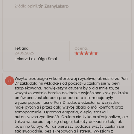
Źródło opinii:
Tetiana
Ocena:
29.06.2026
Lekarz:
Lek. Olga Smal
Wizyta przebiegła w komfortowej i życzliwej atmosferze.Pani
Dr.zakładała mi wkładke i od początku czułam się w pełni
zaopiekowana. Największym atutem było dla mnie to, że
wszystko zostało bardzo dokładnie wyjaśnione krok po kroku
omówiona została cała procedura, a informacje były
wyczerpujące, jasne Pani Dr.odpowiedziała na wszystkie
moje pytania i przez całą wizytę dbała o mój komfort oraz
samopoczucie. Ogromna empatia, ciepło, troska i
autentyczna życzliwość. Czułam nie tylko profesjonalizm, ale
także wsparcie i opiekę drugiej kobiety dokładnie tak, jak
powinno to być.Po raz pierwszy podczas wizyty czułam się
tak swobodnie, bez skrępowania i stresu. Wyszłam z