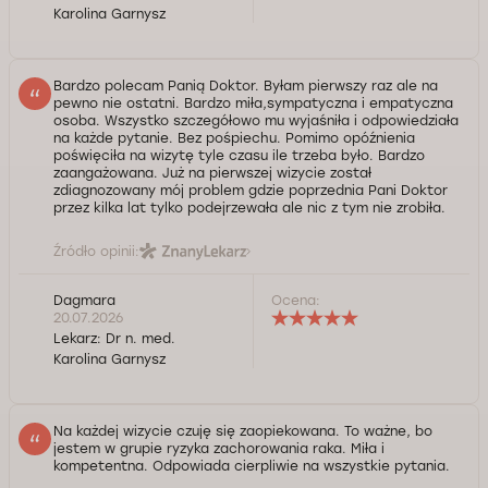
Karolina Garnysz
Bardzo polecam Panią Doktor. Byłam pierwszy raz ale na
pewno nie ostatni. Bardzo miła,sympatyczna i empatyczna
osoba. Wszystko szczegółowo mu wyjaśniła i odpowiedziała
na każde pytanie. Bez pośpiechu. Pomimo opóźnienia
poświęciła na wizytę tyle czasu ile trzeba było. Bardzo
zaangażowana. Już na pierwszej wizycie został
zdiagnozowany mój problem gdzie poprzednia Pani Doktor
przez kilka lat tylko podejrzewała ale nic z tym nie zrobiła.
Źródło opinii:
Dagmara
Ocena:
20.07.2026
Lekarz:
Dr n. med.
Karolina Garnysz
Na każdej wizycie czuję się zaopiekowana. To ważne, bo
jestem w grupie ryzyka zachorowania raka. Miła i
kompetentna. Odpowiada cierpliwie na wszystkie pytania.