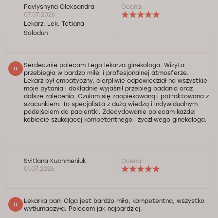
Pavlyshyna Oleksandra
Ocena:
07.07.2026
Lekarz:
Lek. Tetiana
Solodun
Serdecznie polecam tego lekarza ginekologa. Wizyta
przebiegła w bardzo miłej i profesjonalnej atmosferze.
Lekarz był empatyczny, cierpliwie odpowiedział na wszystkie
moje pytania i dokładnie wyjaśnił przebieg badania oraz
dalsze zalecenia. Czułam się zaopiekowaną i potraktowana z
szacunkiem. To specjalista z dużą wiedzą i indywidualnym
podejściem do pacjentki. Zdecydowanie polecam każdej
kobiecie szukającej kompetentnego i życzliwego ginekologa.
Svitlana Kuchmeniuk
Ocena:
01.07.2026
Lekarka pani Olga jest bardzo miła, kompetentna, wszystko
wytłumaczyła. Polecam jak najbardziej.