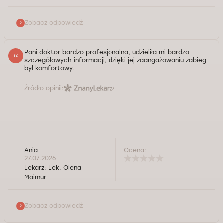
Zobacz odpowiedź
Pani doktor bardzo profesjonalna, udzieliła mi bardzo
szczegółowych informacji, dzięki jej zaangażowaniu zabieg
był komfortowy.
Źródło opinii:
Ania
Ocena:
Serdecznie dziękuję, Pani Anno!
27.07.2026
Lekarz:
Lek. Olena
Kontrola jakości świadczonych usług Doctorpro
Maimur
Zobacz odpowiedź