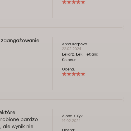
, zaangażowanie
Anna Karpova
22.02.2024
Lekarz:
Lek. Tetiana
Solodun
Ocena:
iektóre
Alona Kulyk
 robione bardzo
14.02.2024
 ale wynik nie
Ocena: