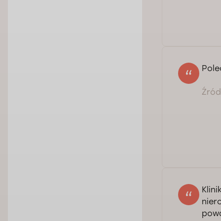
Pole
Źródł
Klin
nier
powa