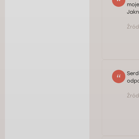
moje
Jakn
Źródł
Serd
odpo
Źródł