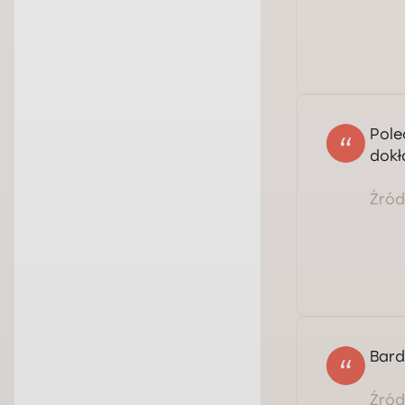
Pole
dokł
Źródł
Bard
Źródł