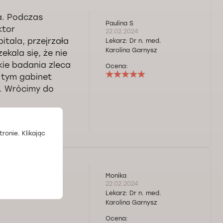
a. Podczas
Paulina S
ktor
22.02.2024
itala, przejrzała
Lekarz:
Dr n. med.
Karolina Garnysz
ekala się, że nie
akie badania zleca
Ocena:
 tym gabinet
y. Wrócimy do
ronie. Klikając
tłumaczyła co
Monika
wsze wrażenie.
22.02.2024
Lekarz:
Dr n. med.
Karolina Garnysz
Ocena: