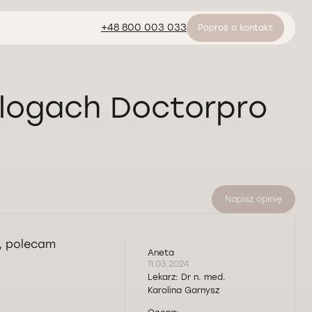
+48 800 003 033
Poproś o kontakt
ologach Doctorpro
Napisz opinię
y, polecam
Aneta
11.03.2024
Lekarz:
Dr n. med.
Karolina Garnysz