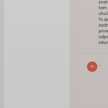
zost
tam 
choć
To j
żadn
prow
odpo
niko
Sza
Kom
...
wiz
Prz
prz
dys