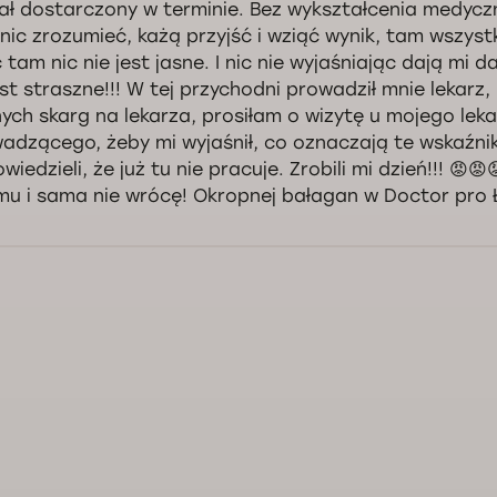
ał dostarczony w terminie. Bez wykształcenia medycz
nic zrozumieć, każą przyjść i wziąć wynik, tam wszyst
 tam nic nie jest jasne. I nic nie wyjaśniając dają mi d
est straszne!!! W tej przychodni prowadził mnie lekarz,
ych skarg na lekarza, prosiłam o wizytę u mojego lek
adzącego, żeby mi wyjaśnił, co oznaczają te wskaźnik
wiedzieli, że już tu nie pracuje. Zrobili mi dzień!!! 😡
mu i sama nie wrócę! Okropnej bałagan w Doctor pro Łódź
nowna Pani Alono, dziękujemy za wybór naszej kliniki i kontakt z Działem 
fort pacjentów naszego centrum medycznego jest dla nas priorytetem.
yta w klinice była dla Pani niekomfortowa, prosimy przyjąć nasze przepr
eanalizowaliśmy Pani zgłoszenie pod każdym względem. Szczegółowe wyj
ekazane w trakcie rozmowy telefonicznej. W razie potrzeby pozostajem
pozycji. Życzymy dużo zdrowia.
Kontrola jakości świadczonych usług Doctorpro