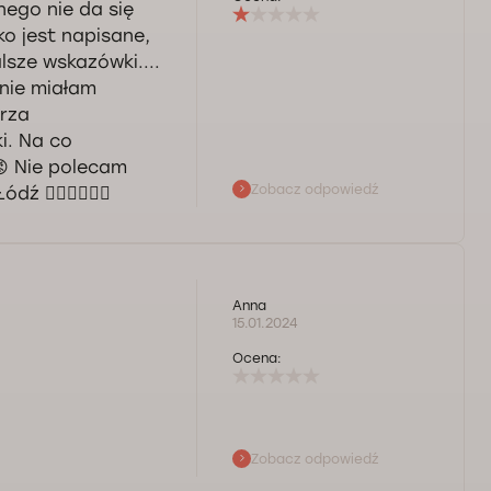
nego nie da się
ko jest napisane,
alsze wskazówki....
 nie miałam
arza
i. Na co
😡 Nie polecam
Zobacz odpowiedź
 👎🏼👎🏼👎🏼
Kontroli Jakości.
 Jeśli zatem
osiny.
Anna
aśnienia zostały
15.01.2024
y do Pani
Ocena:
Zobacz odpowiedź