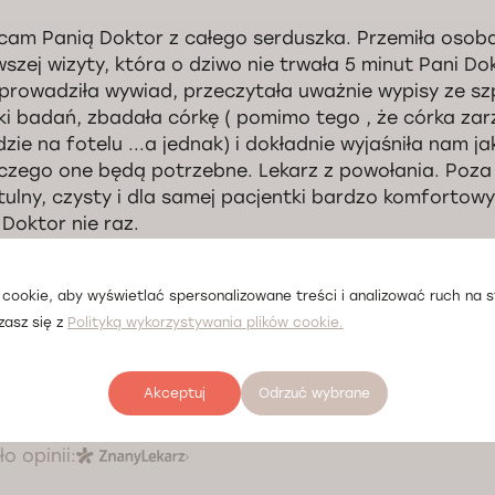
cam Panią Doktor z całego serduszka. Przemiła osob
wszej wizyty, która o dziwo nie trwała 5 minut Pani Do
prowadziła wywiad, przeczytała uważnie wypisy ze szp
ki badań, zbadała córkę ( pomimo tego , że córka zarz
dzie na fotelu ...a jednak) i dokładnie wyjaśniła nam j
 czego one będą potrzebne. Lekarz z powołania. Poza
tulny, czysty i dla samej pacjentki bardzo komfortow
 Doktor nie raz.
o opinii:
cookie, aby wyświetlać spersonalizowane treści i analizować ruch na st
zasz się z
Polityką wykorzystywania plików cookie.
zo rzeczowa pani Doktor. Cały czas w trakcie wizyty 
Akceptuj
Odrzuć wybrane
ie robić. Dała dokładne zalecenia. Bardzo dobre pier
o opinii: