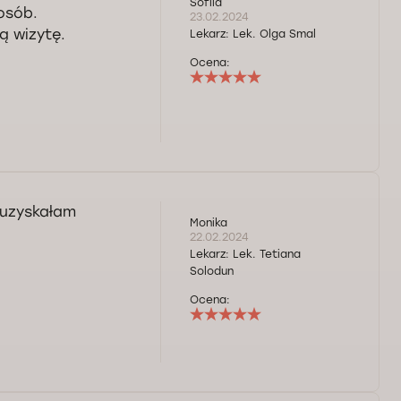
Sofiia
osób.
23.02.2024
ą wizytę.
Lekarz:
Lek. Olga Smal
Ocena:
 uzyskałam
Monika
22.02.2024
Lekarz:
Lek. Tetiana
Solodun
Ocena: