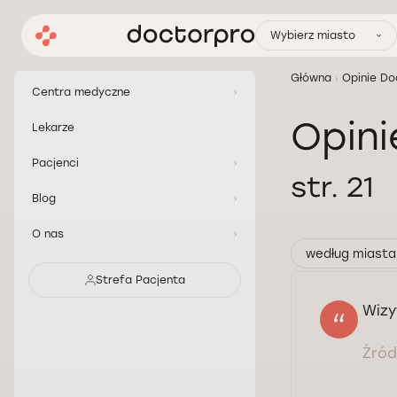
Wybierz miasto
Główna
Opinie Do
Centra medyczne
Opini
Lekarze
Pacjenci
str. 21
Blog
O nas
według miasta
Strefa Pacjenta
Wizy
Źródł