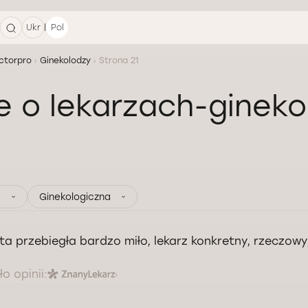
|
Ukr
Pol
ctorpro
Ginekolodzy
Strona 21
e o lekarzach-ginek
Ginekologiczna
ta przebiegła bardzo miło, lekarz konkretny, rzeczow
o opinii: