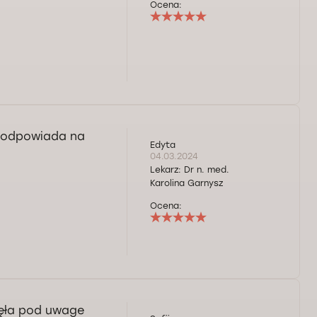
Ocena:
o odpowiada na
Edyta
04.03.2024
Lekarz:
Dr n. med.
Karolina Garnysz
Ocena:
ięła pod uwage