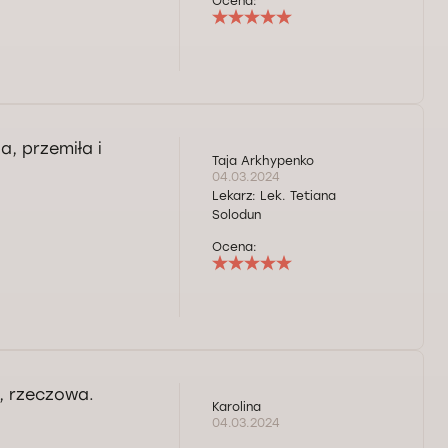
Ocena:
, przemiła i
Taja Arkhypenko
04.03.2024
Lekarz:
Lek. Tetiana
Solodun
Ocena:
, rzeczowa.
Karolina
04.03.2024