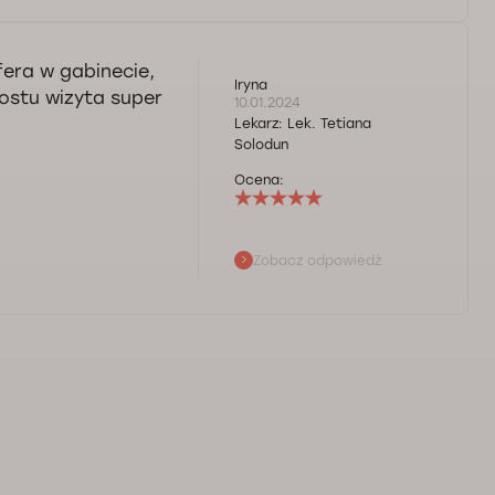
znie opinie
ako pacjentkę
fera w gabinecie,
ie zgadza się Pani
Iryna
ostu wizyta super
rzez formularz
10.01.2024
 lub godzinę i
Lekarz:
Lek. Tetiana
Solodun
Ocena:
Zobacz odpowiedź
 jest Pani
rzeby pozostajemy