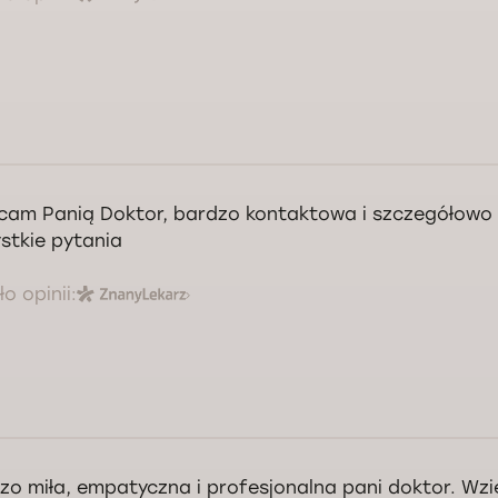
cam Panią Doktor, bardzo kontaktowa i szczegółow
stkie pytania
o opinii:
zo miła, empatyczna i profesjonalna pani doktor. Wz