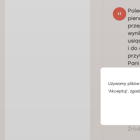
Pole
pier
prze
wyni
usią
i do
przy
Pani
Źródł
Używamy plików 
'Akceptuj', zgad
Bard
będz
Źródł