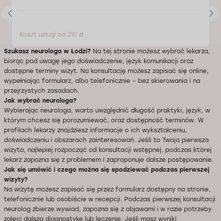
Koszt usługi od 210 zł
Szukasz neurologa w Łodzi?
Na tej stronie możesz wybrać lekarza,
biorąc pod uwagę jego doświadczenie, język komunikacji oraz
dostępne terminy wizyt. Na konsultację możesz zapisać się online,
wypełniając formularz, albo telefonicznie – bez skierowania i na
przejrzystych zasadach.
Jak wybrać neurologa?
Wybierając neurologa, warto uwzględnić długość praktyki, język, w
którym chcesz się porozumiewać, oraz dostępność terminów. W
profilach lekarzy znajdziesz informacje o ich wykształceniu,
doświadczeniu i obszarach zainteresowań. Jeśli to Twoja pierwsza
wizyta, najlepiej rozpocząć od konsultacji wstępnej, podczas której
lekarz zapozna się z problemem i zaproponuje dalsze postępowanie.
Jak się umówić i czego można się spodziewać podczas pierwszej
wizyty?
Na wizytę możesz zapisać się przez formularz dostępny na stronie,
telefonicznie lub osobiście w recepcji. Podczas pierwszej konsultacji
neurolog zbierze wywiad, zapozna się z objawami i w razie potrzeby
zaleci dalszą diagnostykę lub leczenie. Jeśli masz wyniki