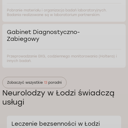
Pobranie materiału i organizacja badań laboratoryjnych.
Badania realizowane są w laboratorium partnerskim.
Gabinet Diagnostyczno-
Zabiegowy
Przeprowadzanie EKG, codziennego monitorowania (Holtera) i
innych badań.
Zobaczyć wszystkie
13
poradni
Neurolodzy w Łodzi świadczą
usługi
Leczenie bezsenności w Łodzi