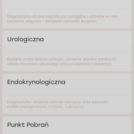
Diagnostyka ultrasonograficzna narządów i układów w celu
ustalenia diagnozy i śledzenia dynamiki leczenia.
Urologiczna
Badanie przez lekarza urologa. Leczenie stanów zapalnych
układu moczowo-płciowego oraz problemów z potencją.
Endokrynologiczna
Diagnostyka i leczenie chorób tarczycy oraz zaburzeń
endokrynologicznych (otyłość, cukrzyca).
Punkt Pobrań