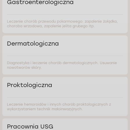
Gastroenterologiczna
Leczenie chorób przewodu pokarmowego: zapalenie żołądka,
choroba wrzodowa, zapalenie jelita grubego itp.
Dermatologiczna
Diagnostyka i leczenie chorób dermatologicznych. Usuwanie
nowotworów skóry.
Proktologiczna
Leczenie hemoroidów i innych chorób proktologicznych z
wykorzystaniem technik małoinwazyjnych.
Pracownia USG