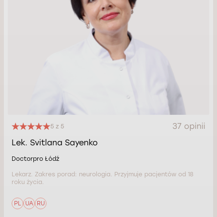
37 opinii
5 z 5
Lek. Svitlana Sayenko
Doctorpro Łódź
Lekarz. Zakres porad: neurologia. Przyjmuje pacjentów od 18
roku życia.
PL
UA
RU