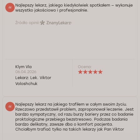
Najlepszy lekarz, jakiego kiedykolwiek spotkałem — wykonuje
wszystko jakościowo i profesjonalnie.
Źródło opinii:
Klym Vla
Ocena:
06.04.2026
Lekarz:
Lek. Viktor
Voloshchuk
Najlepszy lekarz na jakiego trafiłem w całym swoim życiu.
Rzeczowo przedstawił problem, zaproponował leczenie. Jest
bardzo sympatyczny, od razu burzy bariery przez co badanie
proktologiczne przebiega bezstresowo. Podczas badania
bardzo delikatny, zawsze dba o komfort pacjenta.
Chciałbym trafiać tylko na takich lekarzy jak Pan Viktor