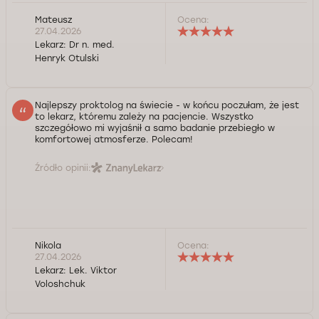
Mateusz
Ocena:
27.04.2026
Lekarz:
Dr n. med.
Henryk Otulski
Najlepszy proktolog na świecie - w końcu poczułam, że jest
to lekarz, któremu zależy na pacjencie. Wszystko
szczegółowo mi wyjaśnił a samo badanie przebiegło w
komfortowej atmosferze. Polecam!
Źródło opinii:
Nikola
Ocena:
27.04.2026
Lekarz:
Lek. Viktor
Voloshchuk