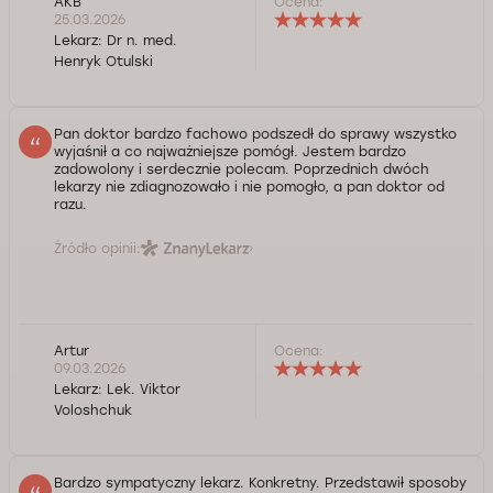
AKB
Ocena:
25.03.2026
Lekarz:
Dr n. med.
Henryk Otulski
Pan doktor bardzo fachowo podszedł do sprawy wszystko
wyjaśnił a co najważniejsze pomógł. Jestem bardzo
zadowolony i serdecznie polecam. Poprzednich dwóch
lekarzy nie zdiagnozowało i nie pomogło, a pan doktor od
razu.
Źródło opinii:
Artur
Ocena:
09.03.2026
Lekarz:
Lek. Viktor
Voloshchuk
Bardzo sympatyczny lekarz. Konkretny. Przedstawił sposoby