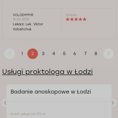
VOLODYMYR
Ocena:
16.02.2026
Lekarz:
Lek. Viktor
Voloshchuk
1
3
4
5
6
7
8
2
Usługi proktologa w Łodzi
Badanie anoskopowe w Łodzi
Koszt usługi od 279 zł