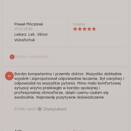
Paweł Milczarek
Ocena:
Szanowny Panie Pawle, Dziękujemy za Pana opinię,
31.03.2026
zaufanie oraz wysoką ocenę pracy naszego
Lekarz:
Lek. Viktor
specjalisty. Głównym zadaniem naszej kliniki jest
Voloshchuk
zapewnienie nie tylko fachowej pomocy medycznej,
ale także maksymalnego komfortu dla pacjenta na
każdym etapie. Cieszymy się, że życzliwość i
Zobacz odpowiedź
profesjonalizm naszego lekarza pomogły Panu
pokonać bariery oraz że czuł się Pan komfortowo
podczas wizyty. Zapraszamy ponownie na wizyty
Bardzo kompetentny i przemiły doktor. Wszystko dokładnie
profilaktyczne. W razie potrzeby pozostajemy do
wyjaśnił i zaproponował odpowiednie leczenie. Był cierpliwy i
odpowiadał na wszystkie pytania. Mimo mało komfortowej
dyspozycji. Życzymy Panu dużo zdrowia.
sytuacji wizyta przebiegła w bardzo spokojnej i
profesjonalnej atmosferze, dzięki czemu czułam się
Kontrola jakości świadczonych usług Doctorpro
swobodnie. Naprawdę pozytywne doświadczenie.
Źródło opinii: