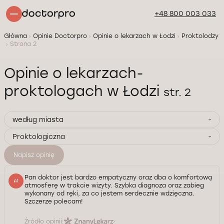
+48 800 003 033
Główna
Opinie Doctorpro
Opinie o lekarzach w Łodzi
Proktolodzy
Strona 2
Opinie o lekarzach-
proktologach w Łodzi
str. 2
według miasta
Proktologiczna
Napisz opinię
Pan doktor jest bardzo empatyczny oraz dba o komfortową
atmosferę w trakcie wizyty. Szybka diagnoza oraz zabieg
wykonany od ręki, za co jestem serdecznie wdzięczna.
Szczerze polecam!
Źródło opinii: