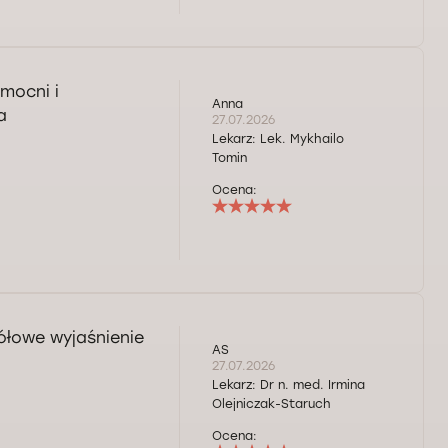
mocni i
Anna
a
27.07.2026
Lekarz:
Lek. Mykhailo
Tomin
Ocena:
ółowe wyjaśnienie
AS
27.07.2026
Lekarz:
Dr n. med. Irmina
Olejniczak-Staruch
Ocena: