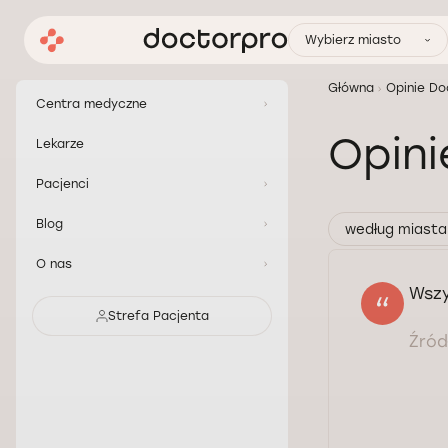
Wybierz miasto
Główna
Opinie Do
Centra medyczne
Opini
Lekarze
Pacjenci
Blog
według miasta
O nas
Wszy
Strefa Pacjenta
Źródł