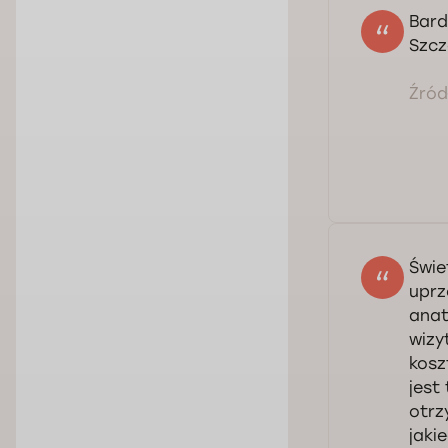
Bard
Szcz
Źródł
Świe
uprz
anat
wizy
kosz
jest
otrz
jaki