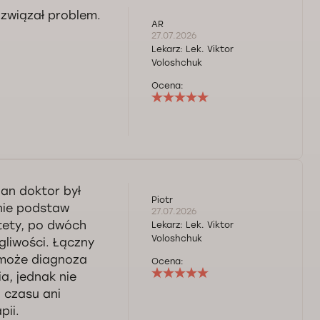
ozwiązał problem.
AR
27.07.2026
Lekarz:
Lek. Viktor
Voloshchuk
Ocena:
an doktor był
Piotr
enie podstaw
27.07.2026
tety, po dwóch
Lekarz:
Lek. Viktor
Voloshchuk
gliwości. Łączny
ć może diagnoza
Ocena:
ia, jednak nie
 czasu ani
pii.