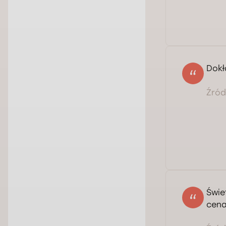
Dokł
Źródł
Świe
cena