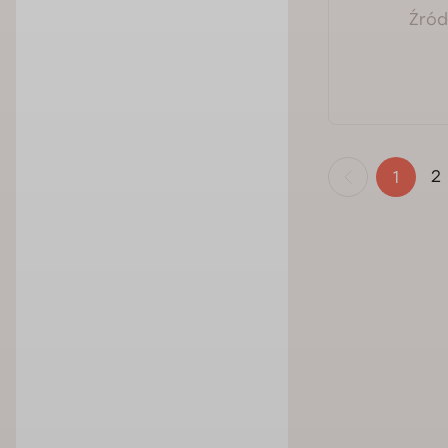
Źródł
2
1