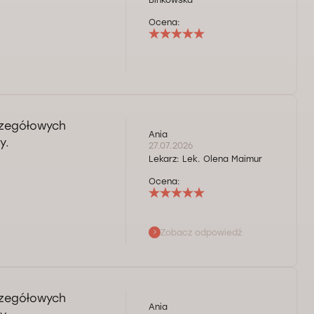
Binkowska
Ocena:
czegółowych
Ania
y.
27.07.2026
Lekarz:
Lek. Olena Maimur
Ocena:
Zobacz odpowiedź
czegółowych
Ania