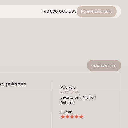
+48 800 003 033
Poproś o kontakt
Napisz opinię
ie, polecam
Patrycja
27.07.2026
Lekarz:
Lek. Michał
Bobrski
Ocena: