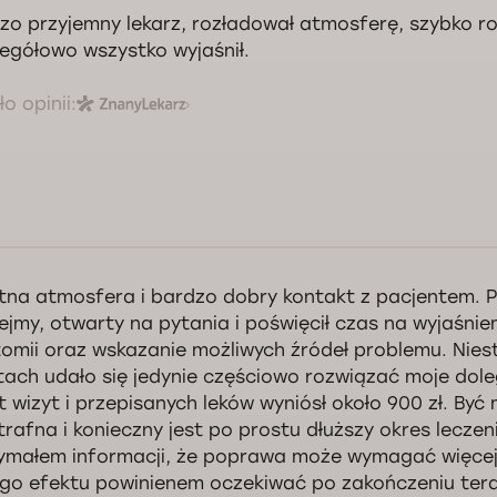
zo przyjemny lekarz, rozładował atmosferę, szybko r
egółowo wszystko wyjaśnił.
o opinii:
tna atmosfera i bardzo dobry kontakt z pacjentem. P
ejmy, otwarty na pytania i poświęcił czas na wyjaśni
omii oraz wskazanie możliwych źródeł problemu. Nies
tach udało się jedynie częściowo rozwiązać moje dole
t wizyt i przepisanych leków wyniósł około 900 zł. By
 trafna i konieczny jest po prostu dłuższy okres leczen
ymałem informacji, że poprawa może wymagać więcej
ego efektu powinienem oczekiwać po zakończeniu tera