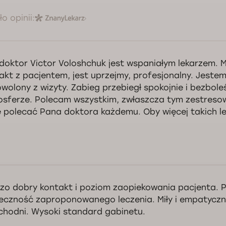
o opinii:
doktor Victor Voloshchuk jest wspaniałym lekarzem. 
akt z pacjentem, jest uprzejmy, profesjonalny. Jeste
wolony z wizyty. Zabieg przebiegł spokojnie i bezboleś
sferze. Polecam wszystkim, zwłaszcza tym zestreso
 polecać Pana doktora każdemu. Oby więcej takich le
zo dobry kontakt i poziom zaopiekowania pacjenta. P
eczność zaproponowanego leczenia. Miły i empatyczn
chodni. Wysoki standard gabinetu.