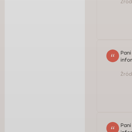
Źródł
Pani
info
Źródł
Ser
Pani