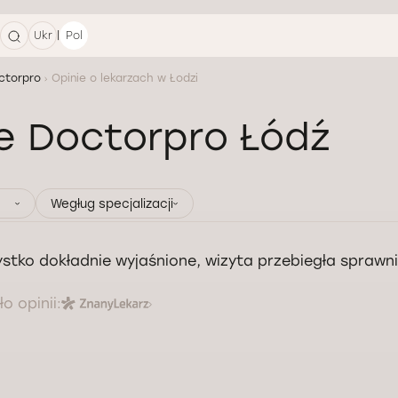
|
Ukr
Pol
ctorpro
Opinie o lekarzach w Łodzi
e Doctorpro Łódź
Wegług specjalizacji
stko dokładnie wyjaśnione, wizyta przebiegła sprawn
o opinii: