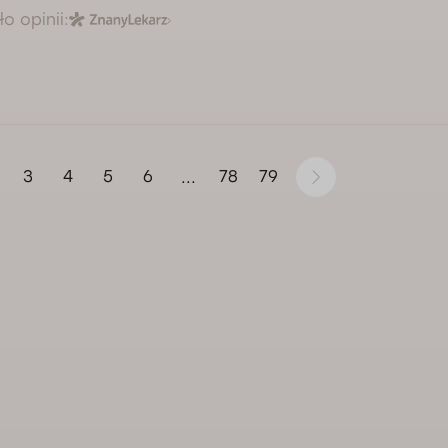
o opinii:
3
4
5
6
78
79
...