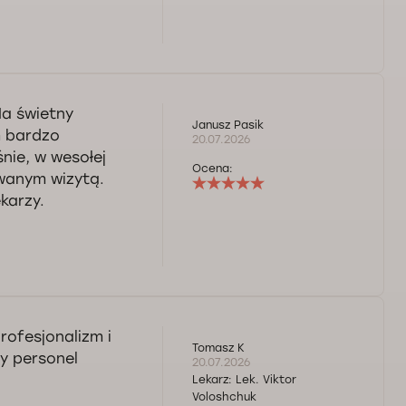
Ma świetny
Janusz Pasik
m bardzo
20.07.2026
nie, w wesołej
Ocena:
wanym wizytą.
karzy.
rofesjonalizm i
Tomasz K
y personel
20.07.2026
Lekarz:
Lek. Viktor
Voloshchuk