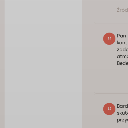
Źródł
Pan 
kont
zado
atmo
Będę
Bard
skut
przy