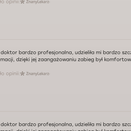
o opinii:
 doktor bardzo profesjonalna, udzieliła mi bardzo sz
rmacji, dzięki jej zaangażowaniu zabieg był komfortow
o opinii:
decznie dziękuję, Pani Anno!
 doktor bardzo profesjonalna, udzieliła mi bardzo sz
Kontrola jakości świadczonych usług Doctorpro