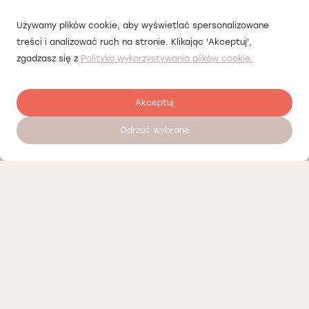
Używamy plików cookie, aby wyświetlać spersonalizowane
treści i analizować ruch na stronie. Klikając 'Akceptuj',
zgadzasz się z
Polityką wykorzystywania plików cookie.
Akceptuj
Odrzuć wybrane
Zostaw opinię
Nasi partnerzy
Polityka prywatności
Polityka Cookies