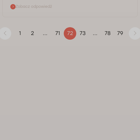
Panią jako pacjentkę naszego centrum medycznego,
Zobacz odpowiedź
dlatego musieliśmy ukryć Pani opinię. Jeśli nie zgadza
się Pani z tą decyzją, prosimy o kontakt z Działem
Kontroli Jakości mailowo lub poprzez formularz
https://doctorpro.pl/quality-control.html, zaznaczając
1
2
71
73
78
79
...
72
...
numer karty pacjenta lub godzinę i datę odbytej
wizyty u lekarza. Pozdrawiamy, Zespół Działu Kontroli
Jakości
Kontrola jakości świadczonych usług Doctorpro