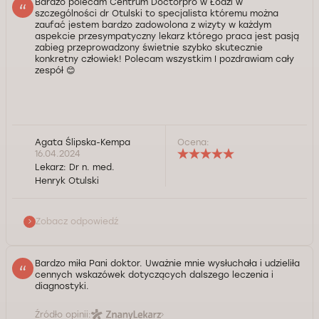
Bardzo polecam Centrum Doctorpro w Łodzi w
szczególności dr Otulski to specjalista któremu można
zaufać jestem bardzo zadowolona z wizyty w każdym
aspekcie przesympatyczny lekarz którego praca jest pasją
zabieg przeprowadzony świetnie szybko skutecznie
konkretny człowiek! Polecam wszystkim I pozdrawiam cały
zespół 😊
Agata Ślipska-Kempa
Ocena:
Szanowna Pani Agato, serdecznie dziękujemy za
16.04.2024
pozytywną opinię oraz polecenie naszego Centrum
Lekarz:
Dr n. med.
Medycznego. Cieszymy się, że wizyta w klinice oraz
Henryk Otulski
pomoc naszego specjalisty spełniły Pani oczekiwania.
W razie potrzeby pozostajemy do dyspozycji. Życzymy
dużo zdrowia.
Zobacz odpowiedź
Kontrola jakości świadczonych usług Doctorpro
Bardzo miła Pani doktor. Uważnie mnie wysłuchała i udzieliła
cennych wskazówek dotyczących dalszego leczenia i
diagnostyki.
Źródło opinii: