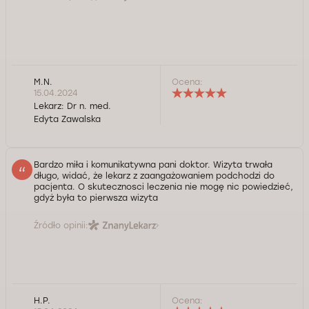
M.N.
Ocena:
15.04.2024
Lekarz:
Dr n. med.
Edyta Zawalska
Bardzo miła i komunikatywna pani doktor. Wizyta trwała
długo, widać, że lekarz z zaangażowaniem podchodzi do
pacjenta. O skutecznosci leczenia nie mogę nic powiedzieć,
gdyż była to pierwsza wizyta
Źródło opinii:
H.P.
Ocena: