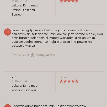
15.04.2024
Lekarz:
Dr n. med.
Irmina Olejniczak-
Staruch
Jeszcze nigdy nie spotkałam się z lekarzem u którego
czułabym się tak dobrze. Pani doktor jest bardzo ciepła, miła
oraz bardzo dokładnie tłumaczy wszystko krok po kroku.
Jestem zachwycona, to moja pierwsza i na pewno nie
ostatnia wizyta
Źródło opinii:
K.B
Ocena:
15.04.2024
Lekarz:
Dr n. med.
Karolina Garnysz
Zdecydowanie polecam, Pan Doktor sympatyczny,