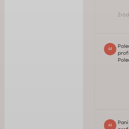
Źródł
Bar
Pole
prof
Pol
Sza
oce
pon
Pani