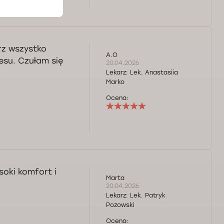
rz wszystko
A.O
esu. Czułam się
20.04.2026
Lekarz:
Lek. Anastasiia
Marko
Ocena:
oki komfort i
Marta
20.04.2026
Lekarz:
Lek. Patryk
Pozowski
Ocena: