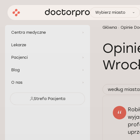
Wybierz miasto
Główna
Opinie Do
Centra medyczne
Opini
Lekarze
Pacjenci
Wroc
Blog
O nas
według miasta
Strefa Pacjenta
Robi
wyja
prof
uprz