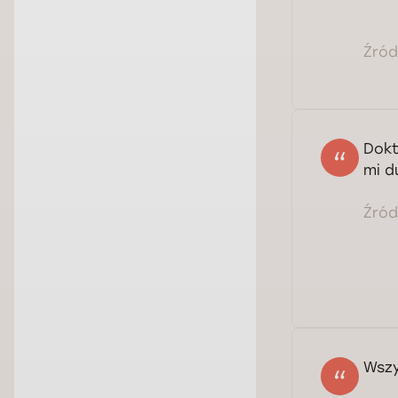
Źródł
Bar
Dokt
mi d
Źródł
Wszy