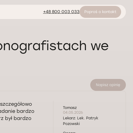
+48 800 003 033
Poproś o kontakt
sonografistach we
Napisz opinię
 szczegółowo
Tomasz
badanie bardzo
04.05.2026
rz był bardzo
Lekarz:
Lek. Patryk
Pozowski