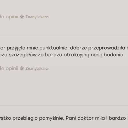
o opinii:
dzo serdecznie dziękuję za miłe słowa!
Kontrola jakości świadczonych usług Doctorpro
or przyjęła mnie punktualnie, dobrze przeprowadziła
użo szczegółów za bardzo atrakcyjną cenę badania.
o opinii:
stko przebieglo pomyślnie. Pani doktor miła i bardzo