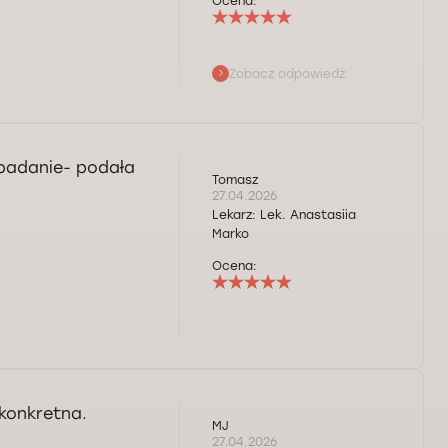
Ocena:
Zobacz odpowiedź
 badanie- podała
Tomasz
27.04.2026
Lekarz:
Lek. Anastasiia
Marko
Ocena:
 konkretna.
MJ
27.04.2026