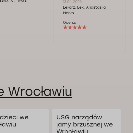
bez stresu.
13.04.2026
Lekarz:
Lek. Anastasiia
Marko
Ocena:
we Wrocławiu
dzieci we
USG narządów
U
ławiu
jamy brzusznej we
m
Wrocławiu
u