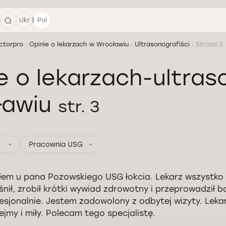
|
Ukr
Pol
ctorpro
Opinie o lekarzach w Wrocławiu
Ultrasonografiści
Strona 3
e o lekarzach-ultra
ławiu
str. 3
Pracownia USG
łem u pana Pozowskiego USG łokcia. Lekarz wszystko
śnił, zrobił krótki wywiad zdrowotny i przeprowadził 
esjonalnie. Jestem zadowolony z odbytej wizyty. Leka
ejmy i miły. Polecam tego specjalistę.