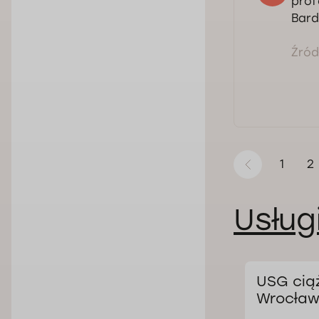
prof
Bard
Źródł
1
2
Usług
we
USG
USG cią
przezciemiączkowe
Wrocław
we Wrocławiu