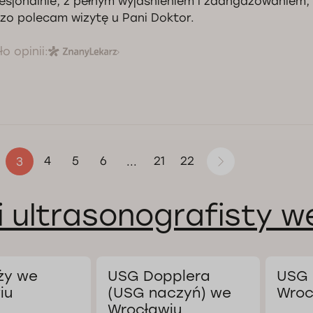
esjonalnie, z pełnym wyjaśnieniem i zaangażowaniem, 
Kontrola jakości świadczonych usług Doctorpro
zo polecam wizytę u Pani Doktor.
o opinii:
4
5
6
21
22
3
...
i ultrasonografisty 
ży we
USG Dopplera
USG 
iu
(USG naczyń) we
Wroc
Wrocławiu