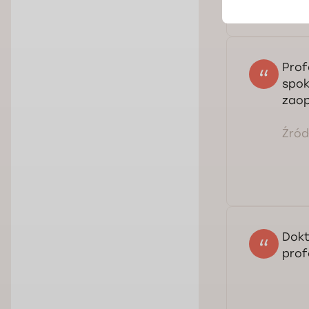
Prof
spok
zaop
Źródł
Dokt
prof