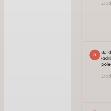
Źródł
Bard
ładn
pole
Źródł