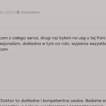
o opinii:
dzo dziękuję i pozdrawiam :)
Kontrola jakości świadczonych usług Doctorpro
cam z całego serca, drugi raz byłam na usg u tej Pani
esjonalizm, dokładna w tym co robi, wyjaśnia wszystk
ecam
nowna Pani Małgorzato, dziękujemy serdecznie za opinię i polecenie nas
na jest dla nas bardzo ważna. W razie potrzeby jesteśmy do dyspozycji
ownie. Życzymy dużo zdrowia.
 Doktor to dokładna i kompetentna osoba. Badanie 