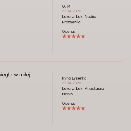
O. M
27.04.2026
Lekarz:
Lek. Nadiia
Protsenko
Ocena:
egła w miłej
Iryna Lysenko
27.04.2026
Lekarz:
Lek. Anastasiia
Marko
Ocena: