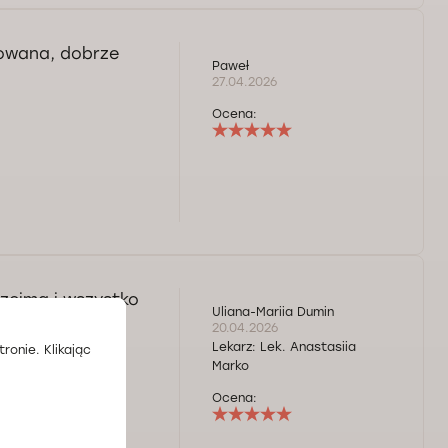
owana, dobrze
Paweł
27.04.2026
Ocena:
rzejma i wszystko
Uliana-Mariia Dumin
. Zdecydowanie
20.04.2026
Lekarz:
Lek. Anastasiia
ronie. Klikając
Marko
Ocena: