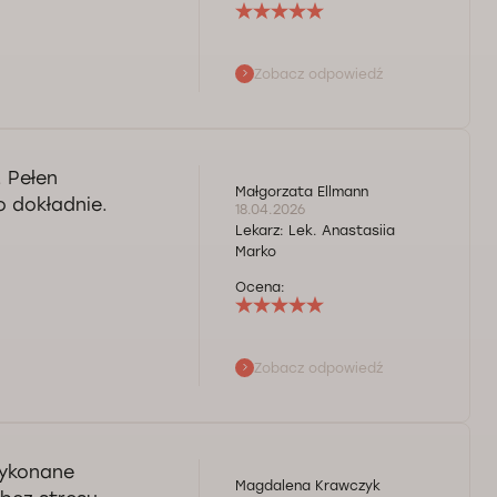
Zobacz odpowiedź
. Pełen
Małgorzata Ellmann
o dokładnie.
18.04.2026
Lekarz:
Lek. Anastasiia
Marko
Ocena:
Zobacz odpowiedź
zych usług. Pani
 i zapraszamy
wykonane
Magdalena Krawczyk