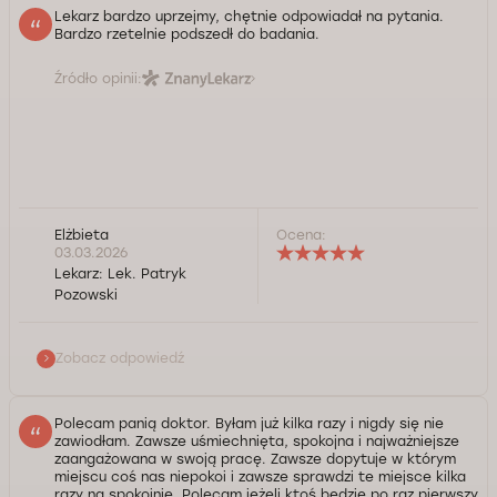
Lekarz bardzo uprzejmy, chętnie odpowiadał na pytania.
Bardzo rzetelnie podszedł do badania.
Źródło opinii:
Elżbieta
Ocena:
lek. Patryk Pozowski: Dziękuję bardzo, życzę
03.03.2026
wszystkiego dobrego :)
Lekarz:
Lek. Patryk
Pozowski
Kontrola jakości świadczonych usług Doctorpro
Zobacz odpowiedź
Polecam panią doktor. Byłam już kilka razy i nigdy się nie
zawiodłam. Zawsze uśmiechnięta, spokojna i najważniejsze
zaangażowana w swoją pracę. Zawsze dopytuje w którym
miejscu coś nas niepokoi i zawsze sprawdzi te miejsce kilka
razy na spokojnie. Polecam jeżeli ktoś będzie po raz pierwszy