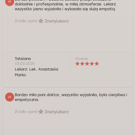
dokładnie i profesjonalnie, w miłej atmosferze. Lekarz
wszystko jasno wyjaśniłа i wykazałа się dużą empatią.
Źródło opinii:
Tatsiana
Ocena:
03.03.2026
Lekarz:
Lek. Anastasiia
Marko
Bardzo miła pani doktor, wszystko wyjaśniła, była cierpliwa i
empatyczna.
Źródło opinii: