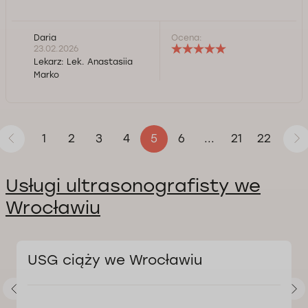
Daria
Ocena:
23.02.2026
Lekarz:
Lek. Anastasiia
Marko
1
2
3
4
6
21
22
5
...
Usługi ultrasonografisty we
Wrocławiu
USG ciąży we Wrocławiu