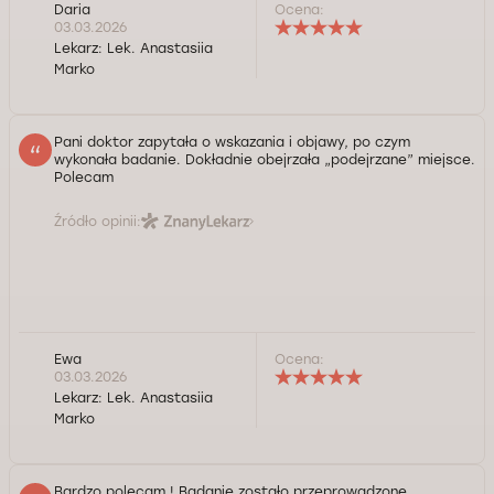
Daria
Ocena:
03.03.2026
Lekarz:
Lek. Anastasiia
Marko
Pani doktor zapytała o wskazania i objawy, po czym
wykonała badanie. Dokładnie obejrzała „podejrzane” miejsce.
Polecam
Źródło opinii:
Ewa
Ocena:
03.03.2026
Lekarz:
Lek. Anastasiia
Marko
Bardzo polecam ! Badanie zostało przeprowadzone