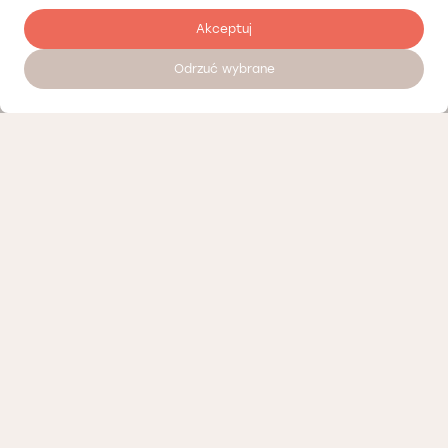
Akceptuj
Odrzuć wybrane
Zostaw opinię
Nasi partnerzy
Polityka prywatności
Polityka Cookies
Informacje o naszej działalności
Oferty pracy
Regulamin porad telemedycznych Łódź